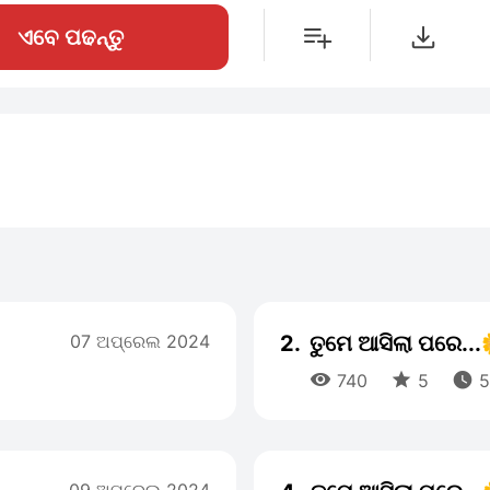
ଏବେ ପଢନ୍ତୁ
07 ଅପ୍ରେଲ 2024
2.
ତୁମେ ଆସିଲା ପରେ...



740
5
5 