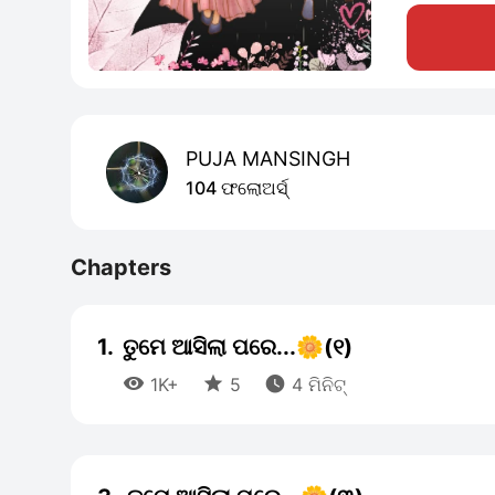
PUJA MANSINGH
104 ଫଲୋଅର୍ସ୍
Chapters
1.
ତୁମେ ଆସିଲା ପରେ...🌼(୧)



1K+
5
4 ମିନିଟ୍