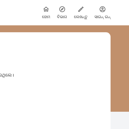
ହୋମ
ବିଭାଗ
ଲେଖନ୍ତୁ
ସାଇନ୍ ଇନ୍
ାଇଥିଲେ।