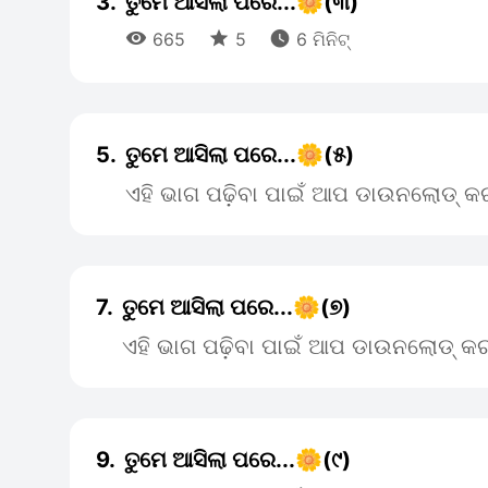
3.
ତୁମେ ଆସିଲା ପରେ...🌼(୩)



665
5
6 ମିନିଟ୍
5.
ତୁମେ ଆସିଲା ପରେ...🌼(୫)
ଏହି ଭାଗ ପଢ଼ିବା ପାଇଁ ଆପ ଡାଉନଲୋଡ୍ କର
7.
ତୁମେ ଆସିଲା ପରେ...🌼(୭)
ଏହି ଭାଗ ପଢ଼ିବା ପାଇଁ ଆପ ଡାଉନଲୋଡ୍ କର
9.
ତୁମେ ଆସିଲା ପରେ...🌼(୯)