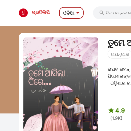

ପ୍ରତିଲିପି
ଓଡିଆ

ତୁମେ 
ଉପନ୍ୟାସ
ରାଘବ ରମନ୍ 
ପିତାମାତାଙ୍
ଓଡ଼ିଶାର ରା

4.9
(1.9K)