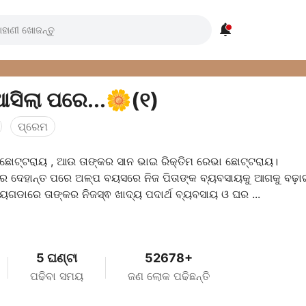

ଆସିଲା ପରେ...🌼(୧)
ପ୍ରେମ
ଛୋଟ୍ଟରାୟ , ଆଉ ତାଙ୍କର ସାନ ଭାଇ ରିକ୍ତିମ ରେଭା ଛୋଟ୍ଟରାୟ।
କର ଦେହାନ୍ତ ପରେ ଅଳ୍ପ ବୟସରେ ନିଜ ପିତାଙ୍କ ବ୍ୟବସାୟକୁ ଆଗକୁ ବଢ଼
ୟଗଡାରେ ତାଙ୍କର ନିଜସ୍ଵ ଖାଦ୍ୟ ପଦାର୍ଥ ବ୍ୟବସାୟ ଓ ଘର ...
5 ଘଣ୍ଟା
52678+
ପଢିବା ସମୟ
ଜଣ ଲୋକ ପଢିଛନ୍ତି