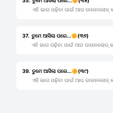
35.
ତୁମେ ଆସିଲା ପରେ...🌼(୩୫)
ଏହି ଭାଗ ପଢ଼ିବା ପାଇଁ ଆପ ଡାଉନଲୋଡ୍ କ
37.
ତୁମେ ଆସିଲା ପରେ...🌼(୩୭)
ଏହି ଭାଗ ପଢ଼ିବା ପାଇଁ ଆପ ଡାଉନଲୋଡ୍ କ
39.
ତୁମେ ଆସିଲା ପରେ...🌼(୩୯)
ଏହି ଭାଗ ପଢ଼ିବା ପାଇଁ ଆପ ଡାଉନଲୋଡ୍ କ