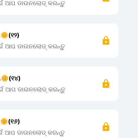
ାଇଁ ଆପ ଡାଉନଲୋଡ୍ କରନ୍ତୁ
.🌼(୧୨)
ାଇଁ ଆପ ଡାଉନଲୋଡ୍ କରନ୍ତୁ
.🌼(୧୪)
ପାଇଁ ଆପ ଡାଉନଲୋଡ୍ କରନ୍ତୁ
.🌼(୧୬)
ାଇଁ ଆପ ଡାଉନଲୋଡ୍ କରନ୍ତୁ