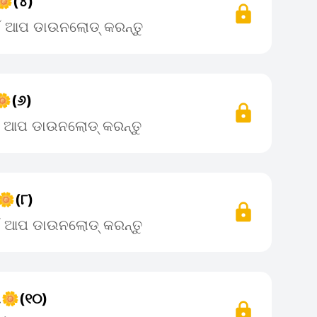
🌼(୪)
ଇଁ ଆପ ଡାଉନଲୋଡ୍ କରନ୍ତୁ
🌼(୬)
ଇଁ ଆପ ଡାଉନଲୋଡ୍ କରନ୍ତୁ
 🌼(୮)
ଇଁ ଆପ ଡାଉନଲୋଡ୍ କରନ୍ତୁ
.🌼(୧୦)