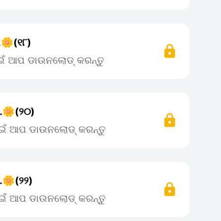
.🌼(୧୮)
ାଇଁ ଆପ ଡାଉନଲୋଡ୍ କରନ୍ତୁ
..🌼(୨୦)
ପାଇଁ ଆପ ଡାଉନଲୋଡ୍ କରନ୍ତୁ
.🌼(୨୨)
ପାଇଁ ଆପ ଡାଉନଲୋଡ୍ କରନ୍ତୁ