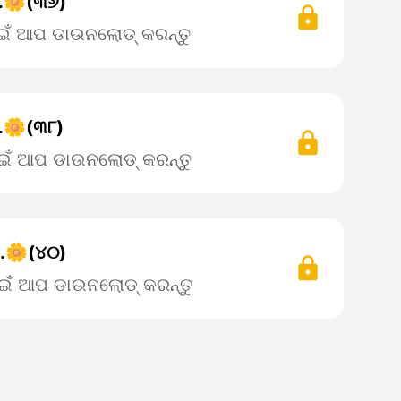
..🌼(୩୬)
ପାଇଁ ଆପ ଡାଉନଲୋଡ୍ କରନ୍ତୁ
..🌼(୩୮)
ପାଇଁ ଆପ ଡାଉନଲୋଡ୍ କରନ୍ତୁ
..🌼(୪୦)
ପାଇଁ ଆପ ଡାଉନଲୋଡ୍ କରନ୍ତୁ