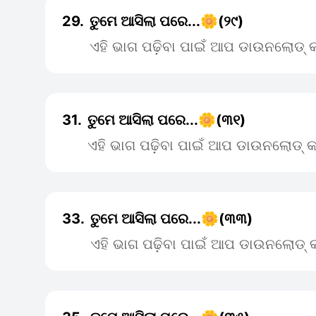
29.
ତୁମେ ଆସିଲା ପରେ...🌼(୨୯)
ଏହି ଭାଗ ପଢ଼ିବା ପାଇଁ ଆପ ଡାଉନଲୋଡ୍ କ
31.
ତୁମେ ଆସିଲା ପରେ...🌼(୩୧)
ଏହି ଭାଗ ପଢ଼ିବା ପାଇଁ ଆପ ଡାଉନଲୋଡ୍ କ
33.
ତୁମେ ଆସିଲା ପରେ...🌼(୩୩)
ଏହି ଭାଗ ପଢ଼ିବା ପାଇଁ ଆପ ଡାଉନଲୋଡ୍ କ