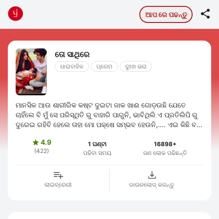

ଆପ ରେ ପଢନ୍ତୁ
ତୋ ସାଥିରେ
ଧାରାବାହିକ
ପ୍ରେମ
ଦୁଃଖ ଭରା
ମାନସିକ ଆଉ ଶାରୀରିକ କଷ୍ଟ ଦୁଇଟା ଜାକ ଖାଈ ଗୋଡ଼ଉଛି ଯେତେ
ଚାହିଁଲେ ବି ମୁଁ ସେ ପରିସ୍ଥିତି ରୁ ବାହାରି ପାରୁନି, ଭାବିଥିଲି ଏ ପ୍ରତିଲିପି ରୁ
ଦୁରେଇ ରହିବି ହେଲେ ତାହା ମୋ ପକ୍ଷେ ସମ୍ଭବ ହେଉନି,.... ଏଇ କିଛି ବର୍ଷ
ର ଆରମ୍ଭ ରେ ମୁଁ ...
4.9

1 ଘଣ୍ଟା
16898+
(422)
ପଢିବା ସମୟ
ଜଣ ଲୋକ ପଢିଛନ୍ତି
ଲାଇବ୍ରେରୀ
ଡାଉନଲୋଡ୍ କରନ୍ତୁ