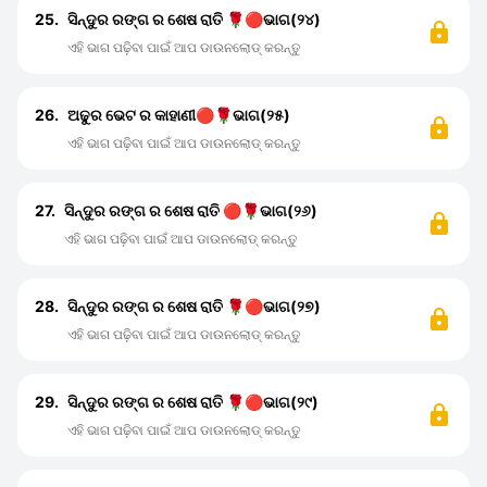
25.
ସିନ୍ଦୁର ରଙ୍ଗ ର ଶେଷ ରାତି 🌹🔴ଭାଗ(୨୪)
ଏହି ଭାଗ ପଢ଼ିବା ପାଇଁ ଆପ ଡାଉନଲୋଡ୍ କରନ୍ତୁ
26.
ଅଢୁର ଭେଟ ର କାହାଣୀ🔴🌹ଭାଗ(୨୫)
ଏହି ଭାଗ ପଢ଼ିବା ପାଇଁ ଆପ ଡାଉନଲୋଡ୍ କରନ୍ତୁ
27.
ସିନ୍ଦୁର ରଙ୍ଗ ର ଶେଷ ରାତି 🔴🌹ଭାଗ(୨୬)
ଏହି ଭାଗ ପଢ଼ିବା ପାଇଁ ଆପ ଡାଉନଲୋଡ୍ କରନ୍ତୁ
28.
ସିନ୍ଦୁର ରଙ୍ଗ ର ଶେଷ ରାତି 🌹🔴ଭାଗ(୨୭)
ଏହି ଭାଗ ପଢ଼ିବା ପାଇଁ ଆପ ଡାଉନଲୋଡ୍ କରନ୍ତୁ
29.
ସିନ୍ଦୁର ରଙ୍ଗ ର ଶେଷ ରାତି 🌹🔴ଭାଗ(୨୯)
ଏହି ଭାଗ ପଢ଼ିବା ପାଇଁ ଆପ ଡାଉନଲୋଡ୍ କରନ୍ତୁ