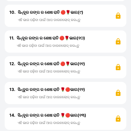
10.
ସିନ୍ଦୂର ରଙ୍ଗ ର ଶେଷ ରାତି 🔴🌹ଭାଗ(୯)
ଏହି ଭାଗ ପଢ଼ିବା ପାଇଁ ଆପ ଡାଉନଲୋଡ୍ କରନ୍ତୁ
11.
ସିନ୍ଦୂର ରଙ୍ଗ ର ଶେଷ ରାତି 🔴🌹ଭାଗ(୧୦)
ଏହି ଭାଗ ପଢ଼ିବା ପାଇଁ ଆପ ଡାଉନଲୋଡ୍ କରନ୍ତୁ
12.
ସିନ୍ଦୂର ରଙ୍ଗ ର ଶେଷ ରାତି 🔴🌹ଭାଗ(୧୧)
ଏହି ଭାଗ ପଢ଼ିବା ପାଇଁ ଆପ ଡାଉନଲୋଡ୍ କରନ୍ତୁ
13.
ସିନ୍ଦୁର ରଙ୍ଗ ର ଶେଷ ରାତି 🌹🔴ଭାଗ(୧୨)
ଏହି ଭାଗ ପଢ଼ିବା ପାଇଁ ଆପ ଡାଉନଲୋଡ୍ କରନ୍ତୁ
14.
ସିନ୍ଦୂର ରଙ୍ଗ ର ଶେଷ ରାତି 🌹🔴ଭାଗ(୧୩)
ଏହି ଭାଗ ପଢ଼ିବା ପାଇଁ ଆପ ଡାଉନଲୋଡ୍ କରନ୍ତୁ