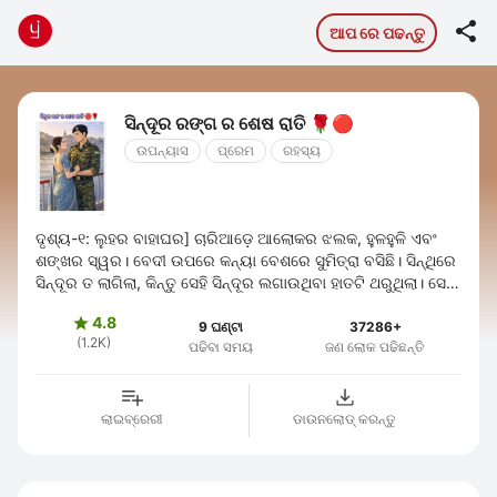

ଆପ ରେ ପଢନ୍ତୁ
ସିନ୍ଦୂର ରଙ୍ଗ ର ଶେଷ ରାତି 🌹🔴
ଉପନ୍ୟାସ
ପ୍ରେମ
ରହସ୍ୟ
ଦୃଶ୍ୟ-୧: ଲୁହର ବାହାଘର] ଚାରିଆଡ଼େ ଆଲୋକର ଝଲକ, ହୁଳହୁଳି ଏବଂ
ଶଙ୍ଖର ସ୍ୱର। ବେଦୀ ଉପରେ କନ୍ୟା ବେଶରେ ସୁମିତ୍ରା ବସିଛି। ସିନ୍ଥିରେ
ସିନ୍ଦୂର ତ ଲାଗିଲା, କିନ୍ତୁ ସେହି ସିନ୍ଦୂର ଲଗାଉଥିବା ହାତଟି ଥରୁଥିଲା। ସେହି
ନାଲି ରଙ୍ଗ ତା’ ...
4.8

9 ଘଣ୍ଟା
37286+
(1.2K)
ପଢିବା ସମୟ
ଜଣ ଲୋକ ପଢିଛନ୍ତି
ଲାଇବ୍ରେରୀ
ଡାଉନଲୋଡ୍ କରନ୍ତୁ