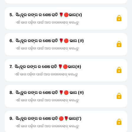
5.
ସିନ୍ଦୂର ରଙ୍ଗ ର ଶେଷ ରାତି 🌹🔴ଭାଗ(୪)
ଏହି ଭାଗ ପଢ଼ିବା ପାଇଁ ଆପ ଡାଉନଲୋଡ୍ କରନ୍ତୁ
6.
ସିନ୍ଦୂର ରଙ୍ଗ ର ଶେଷ ରାତି 🌹🔴 ଭାଗ (୬)
ଏହି ଭାଗ ପଢ଼ିବା ପାଇଁ ଆପ ଡାଉନଲୋଡ୍ କରନ୍ତୁ
7.
ସିନ୍ଦୂର ରଙ୍ଗ ର ଶେଷ ରାତି 🌹🔴ଭାଗ(୫)
ଏହି ଭାଗ ପଢ଼ିବା ପାଇଁ ଆପ ଡାଉନଲୋଡ୍ କରନ୍ତୁ
8.
ସିନ୍ଦୁର ରଙ୍ଗ ର ଶେଷ ରାତି 🌹🔴 ଭାଗ (୭)
ଏହି ଭାଗ ପଢ଼ିବା ପାଇଁ ଆପ ଡାଉନଲୋଡ୍ କରନ୍ତୁ
9.
ସିନ୍ଦୂର ରଙ୍ଗ ର ଶେଷ ରାତି 🔴🌹ଭାଗ(୮)
ଏହି ଭାଗ ପଢ଼ିବା ପାଇଁ ଆପ ଡାଉନଲୋଡ୍ କରନ୍ତୁ