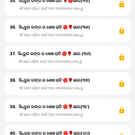
35.
ସିନ୍ଦୁର ରଙ୍ଗ ର ଶେଷ ରାତି 🌹🔴ଭାଗ(୩୪)
ଏହି ଭାଗ ପଢ଼ିବା ପାଇଁ ଆପ ଡାଉନଲୋଡ୍ କରନ୍ତୁ
36.
ସିନ୍ଦୁର ରଙ୍ଗ ର ଶେଷ ରାତି 🔴🌹ଭାଗ(୩୫)
ଏହି ଭାଗ ପଢ଼ିବା ପାଇଁ ଆପ ଡାଉନଲୋଡ୍ କରନ୍ତୁ
37.
ସିନ୍ଦୁର ରଙ୍ଗ ର ଶେଷ ରାତି 🔴🌹 ଭାଗ (୩୬)
ଏହି ଭାଗ ପଢ଼ିବା ପାଇଁ ଆପ ଡାଉନଲୋଡ୍ କରନ୍ତୁ
38.
ସିନ୍ଦୁର ରଙ୍ଗ ର ଶେଷ ରାତି 🔴🌹ଭାଗ(୩୭)
ଏହି ଭାଗ ପଢ଼ିବା ପାଇଁ ଆପ ଡାଉନଲୋଡ୍ କରନ୍ତୁ
39.
ସିନ୍ଦୁର ରଙ୍ଗ ର ଶେଷ ରାତି 🔴🌹ଭାଗ(୩୮)
ଏହି ଭାଗ ପଢ଼ିବା ପାଇଁ ଆପ ଡାଉନଲୋଡ୍ କରନ୍ତୁ
40.
ସିନ୍ଦୁର ରଙ୍ଗ ର ଶେଷ ରାତି 🔴🌹ଭାଗ(୪୦)