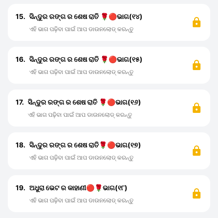
15.
ସିନ୍ଦୁର ରଙ୍ଗ ର ଶେଷ ରାତି 🌹🔴ଭାଗ(୧୪)
ଏହି ଭାଗ ପଢ଼ିବା ପାଇଁ ଆପ ଡାଉନଲୋଡ୍ କରନ୍ତୁ
16.
ସିନ୍ଦୁର ରଙ୍ଗ ର ଶେଷ ରାତି 🌹🔴ଭାଗ(୧୫)
ଏହି ଭାଗ ପଢ଼ିବା ପାଇଁ ଆପ ଡାଉନଲୋଡ୍ କରନ୍ତୁ
17.
ସିନ୍ଦୁର ରଙ୍ଗ ର ଶେଷ ରାତି 🌹🔴ଭାଗ(୧୬)
ଏହି ଭାଗ ପଢ଼ିବା ପାଇଁ ଆପ ଡାଉନଲୋଡ୍ କରନ୍ତୁ
18.
ସିନ୍ଦୁର ରଙ୍ଗ ର ଶେଷ ରାତି🌹🔴ଭାଗ(୧୭)
ଏହି ଭାଗ ପଢ଼ିବା ପାଇଁ ଆପ ଡାଉନଲୋଡ୍ କରନ୍ତୁ
19.
ଅଧୁରା ଭେଟ ର କାହାଣୀ🔴🌹ଭାଗ(୧୮)
ଏହି ଭାଗ ପଢ଼ିବା ପାଇଁ ଆପ ଡାଉନଲୋଡ୍ କରନ୍ତୁ