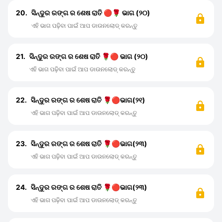
20.
ସିନ୍ଦୁର ରଙ୍ଗ ର ଶେଷ ରାତି 🔴🌹 ଭାଗ (୨୦)
ଏହି ଭାଗ ପଢ଼ିବା ପାଇଁ ଆପ ଡାଉନଲୋଡ୍ କରନ୍ତୁ
21.
ସିନ୍ଦୁର ରଙ୍ଗ ର ଶେଷ ରାତି 🌹🔴 ଭାଗ (୨୦)
ଏହି ଭାଗ ପଢ଼ିବା ପାଇଁ ଆପ ଡାଉନଲୋଡ୍ କରନ୍ତୁ
22.
ସିନ୍ଦୁର ରଙ୍ଗ ର ଶେଷ ରାତି 🌹🔴ଭାଗ(୨୧)
ଏହି ଭାଗ ପଢ଼ିବା ପାଇଁ ଆପ ଡାଉନଲୋଡ୍ କରନ୍ତୁ
23.
ସିନ୍ଦୁର ରଙ୍ଗ ର ଶେଷ ରାତି 🌹🔴ଭାଗ(୨୩)
ଏହି ଭାଗ ପଢ଼ିବା ପାଇଁ ଆପ ଡାଉନଲୋଡ୍ କରନ୍ତୁ
24.
ସିନ୍ଦୁର ରଙ୍ଗ ର ଶେଷ ରାତି 🌹🔴ଭାଗ(୨୩)
ଏହି ଭାଗ ପଢ଼ିବା ପାଇଁ ଆପ ଡାଉନଲୋଡ୍ କରନ୍ତୁ