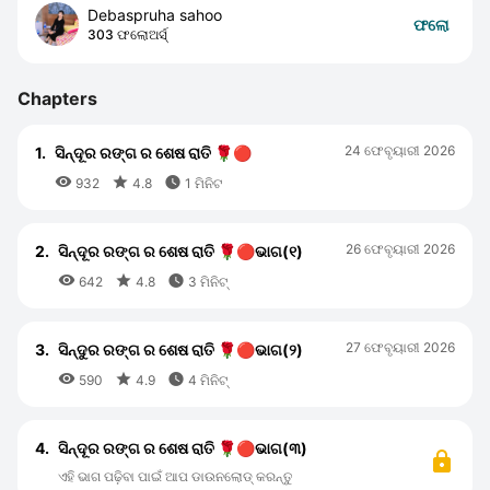
Debaspruha sahoo
ଫଲୋ
303 ଫଲୋଅର୍ସ୍
Chapters
24 ଫେବୃୟାରୀ 2026
1.
ସିନ୍ଦୂର ରଙ୍ଗ ର ଶେଷ ରାତି 🌹🔴



932
4.8
1 ମିନିଟ
26 ଫେବୃୟାରୀ 2026
2.
ସିନ୍ଦୂର ରଙ୍ଗ ର ଶେଷ ରାତି 🌹🔴ଭାଗ(୧)



642
4.8
3 ମିନିଟ୍
27 ଫେବୃୟାରୀ 2026
3.
ସିନ୍ଦୁର ରଙ୍ଗ ର ଶେଷ ରାତି 🌹🔴ଭାଗ(୨)



590
4.9
4 ମିନିଟ୍
4.
ସିନ୍ଦୂର ରଙ୍ଗ ର ଶେଷ ରାତି 🌹🔴ଭାଗ(୩)
ଏହି ଭାଗ ପଢ଼ିବା ପାଇଁ ଆପ ଡାଉନଲୋଡ୍ କରନ୍ତୁ