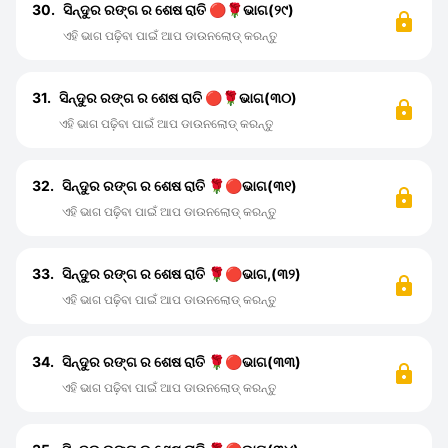
30.
ସିନ୍ଦୁର ରଙ୍ଗ ର ଶେଷ ରାତି 🔴🌹ଭାଗ(୨୯)
ଏହି ଭାଗ ପଢ଼ିବା ପାଇଁ ଆପ ଡାଉନଲୋଡ୍ କରନ୍ତୁ
31.
ସିନ୍ଦୁର ରଙ୍ଗ ର ଶେଷ ରାତି 🔴🌹ଭାଗ(୩୦)
ଏହି ଭାଗ ପଢ଼ିବା ପାଇଁ ଆପ ଡାଉନଲୋଡ୍ କରନ୍ତୁ
32.
ସିନ୍ଦୁର ରଙ୍ଗ ର ଶେଷ ରାତି 🌹🔴ଭାଗ(୩୧)
ଏହି ଭାଗ ପଢ଼ିବା ପାଇଁ ଆପ ଡାଉନଲୋଡ୍ କରନ୍ତୁ
33.
ସିନ୍ଦୁର ରଙ୍ଗ ର ଶେଷ ରାତି 🌹🔴ଭାଗ,(୩୨)
ଏହି ଭାଗ ପଢ଼ିବା ପାଇଁ ଆପ ଡାଉନଲୋଡ୍ କରନ୍ତୁ
34.
ସିନ୍ଦୁର ରଙ୍ଗ ର ଶେଷ ରାତି 🌹🔴ଭାଗ(୩୩)
ଏହି ଭାଗ ପଢ଼ିବା ପାଇଁ ଆପ ଡାଉନଲୋଡ୍ କରନ୍ତୁ