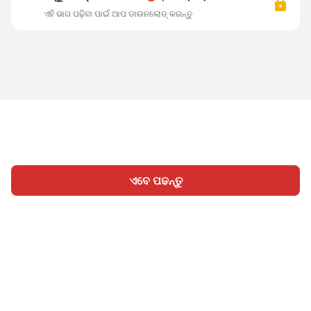
ଏହି ଭାଗ ପଢ଼ିବା ପାଇଁ ଆପ ଡାଉନଲୋଡ୍ କରନ୍ତୁ
ଏବେ ପଢନ୍ତୁ
ହୋମ
ବିଭାଗ
ଲେଖନ୍ତୁ
ସାଇନ୍ ଇନ୍
|
|
© 2026 Nasadiya Tech. Pvt. Ltd.
ଆମ ବିଷୟରେ
ଆମ ସହିତ
|
|
|
କାମ କରନ୍ତୁ
ପ୍ରାଇଭେସି ପଲିସି
ସେବା ସର୍ତ୍ତାବଳୀ
Vulnerability
|
|
Disclosure Policy
Hall of Fame
Trust Center