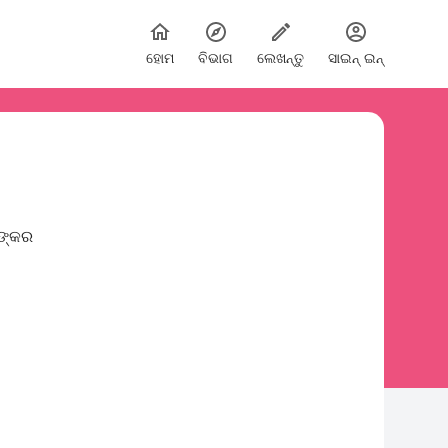
ହୋମ
ବିଭାଗ
ଲେଖନ୍ତୁ
ସାଇନ୍ ଇନ୍
ଙ୍କର
..