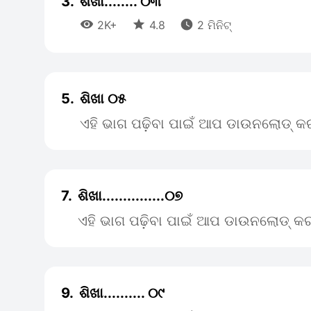
3.
ଶିଖା........ ୦୩



2K+
4.8
2 ମିନିଟ୍
5.
ଶିଖା ୦୫
ଏହି ଭାଗ ପଢ଼ିବା ପାଇଁ ଆପ ଡାଉନଲୋଡ୍ କର
7.
ଶିଖା...............୦୭
ଏହି ଭାଗ ପଢ଼ିବା ପାଇଁ ଆପ ଡାଉନଲୋଡ୍ କର
9.
ଶିଖା.......... ୦୯