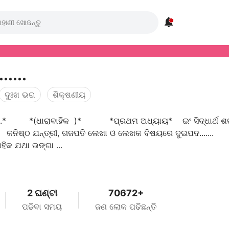

......
ଦୁଃଖ ଭରା
ଶିକ୍ଷଣୀୟ
........* *(ଧାରାବାହିକ )* *ପ୍ରଥମ ଅଧ୍ୟାୟ* ଇଂ ସିଦ୍ଧାର୍ଥ ଶ
କନିଷ୍ଠ ଯନ୍ତ୍ରୀ, ଗଜପତି ଲେଖା ଓ ଲେଖକ ବିଷୟରେ ଦୁଇପଦ.....
ାହିକ ଯଥା ଭଙ୍ଗା ...
2 ଘଣ୍ଟା
70672+
ପଢିବା ସମୟ
ଜଣ ଲୋକ ପଢିଛନ୍ତି