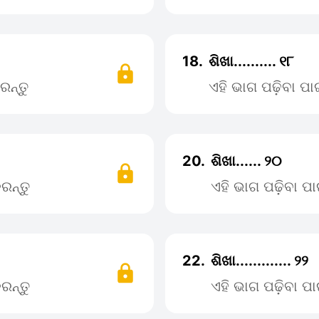
18.
ଶିଖା.......... ୧୮
ରନ୍ତୁ
ଏହି ଭାଗ ପଢ଼ିବା ପ
20.
ଶିଖା...... ୨୦
ରନ୍ତୁ
ଏହି ଭାଗ ପଢ଼ିବା 
22.
ଶିଖା............. ୨୨
ରନ୍ତୁ
ଏହି ଭାଗ ପଢ଼ିବା 