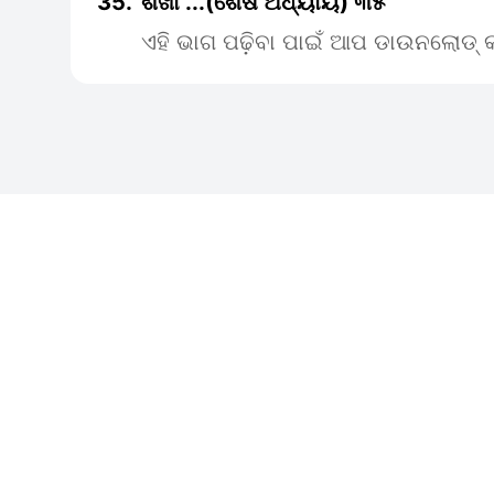
35.
ଶିଖା ...(ଶେଷ ଅଧ୍ୟାୟ) ୩୫
ଏହି ଭାଗ ପଢ଼ିବା ପାଇଁ ଆପ ଡାଉନଲୋଡ୍ କ