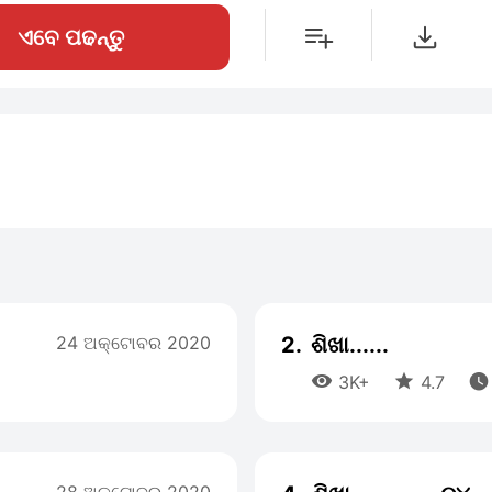
ଏବେ ପଢନ୍ତୁ
24 ଅକ୍ଟୋବର 2020
2.
ଶିଖା......



3K+
4.7