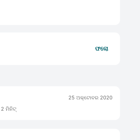
ଫଲୋ
25 ଅକ୍ଟୋବର 2020
2 ମିନିଟ୍