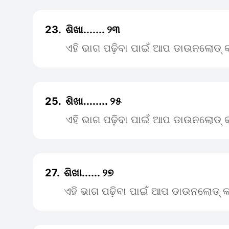
23.
ଶିଖା....... ୨୩
ଏହି ଭାଗ ପଢ଼ିବା ପାଇଁ ଆପ ଡାଉନଲୋଡ୍ କ
25.
ଶିଖା........ ୨୫
ଏହି ଭାଗ ପଢ଼ିବା ପାଇଁ ଆପ ଡାଉନଲୋଡ୍ କ
27.
ଶିଖା...... ୨୭
ଏହି ଭାଗ ପଢ଼ିବା ପାଇଁ ଆପ ଡାଉନଲୋଡ୍ କ