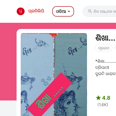

ପ୍ରତିଲିପି
ଓଡିଆ

ଶିଖା...
ପ୍ରେମ
*ଶିଖା....
ତ୍ରିପାଠୀ 
ଦୁଇଟି ଧାରାବ

4.8
(1.6K)