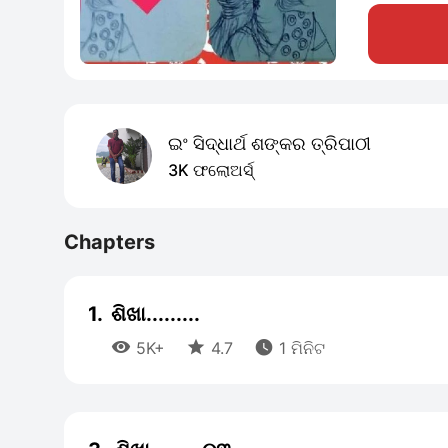
ଇଂ ସିଦ୍ଧାର୍ଥ ଶଙ୍କର ତ୍ରିପାଠୀ
3K ଫଲୋଅର୍ସ୍
Chapters
1.
ଶିଖା.........



5K+
4.7
1 ମିନିଟ