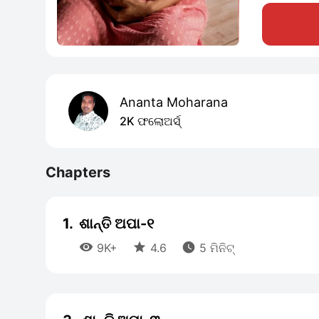
Ananta Moharana
2K ଫଲୋଅର୍ସ୍
Chapters
1.
ଶାନ୍ତି ଅପା-୧



9K+
4.6
5 ମିନିଟ୍