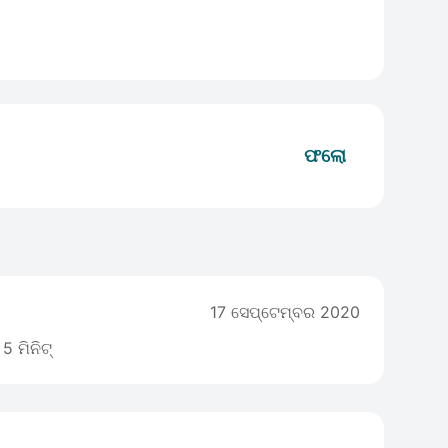
ଫଲୋ
17 ସେପ୍ଟେମ୍ବର 2020
5 ମିନିଟ୍