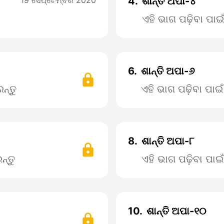
19 ସେପ୍ଟେମ୍ବର 2020
4.
ଶାନ୍ତି ଅପା-୪
ଏହି ଭାଗ ପଢ଼ିବା ପା
6.
ଶାନ୍ତି ଅପା-୬
ନ୍ତୁ
ଏହି ଭାଗ ପଢ଼ିବା ପା
8.
ଶାନ୍ତି ଅପା-୮
ନ୍ତୁ
ଏହି ଭାଗ ପଢ଼ିବା ପା
10.
ଶାନ୍ତି ଅପା-୧୦