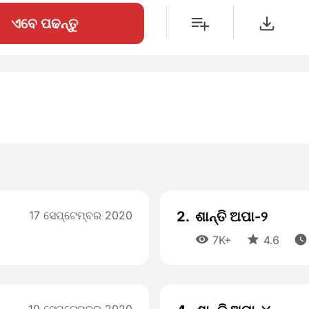
ଏବେ ପଢନ୍ତୁ
17 ସେପ୍ଟେମ୍ବର 2020
2.
ଶାନ୍ତି ଅପା-୨



7K+
4.6