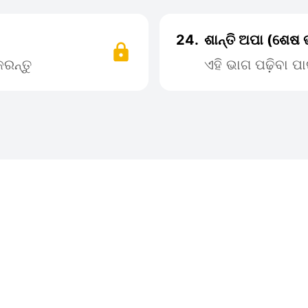
24.
ଶାନ୍ତି ଅପା (ଶେଷ
ରନ୍ତୁ
ଏହି ଭାଗ ପଢ଼ିବା 