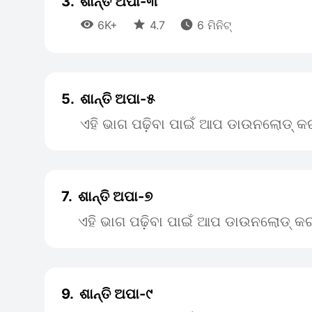
3.
ଶାନ୍ତି ଅପା-୩



6K+
4.7
6 ମିନିଟ୍
5.
ଶାନ୍ତି ଅପା-୫
ଏହି ଭାଗ ପଢ଼ିବା ପାଇଁ ଆପ ଡାଉନଲୋଡ୍ କର
7.
ଶାନ୍ତି ଅପା-୭
ଏହି ଭାଗ ପଢ଼ିବା ପାଇଁ ଆପ ଡାଉନଲୋଡ୍ କର
9.
ଶାନ୍ତି ଅପା-୯