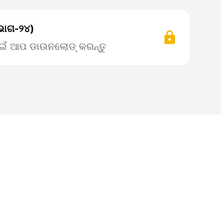
 ଭାଗ-୨୪)
ପାଇଁ ଆପ ଡାଉନଲୋଡ୍ କରନ୍ତୁ