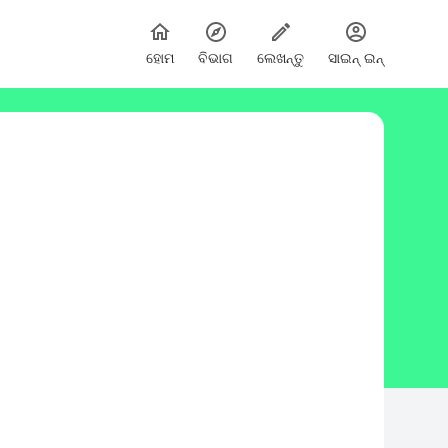
ହୋମ
ବିଭାଗ
ଲେଖନ୍ତୁ
ସାଇନ୍ ଇନ୍