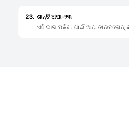
23.
ଶାନ୍ତି ଅପା-୨୩
ଏହି ଭାଗ ପଢ଼ିବା ପାଇଁ ଆପ ଡାଉନଲୋଡ୍ କ