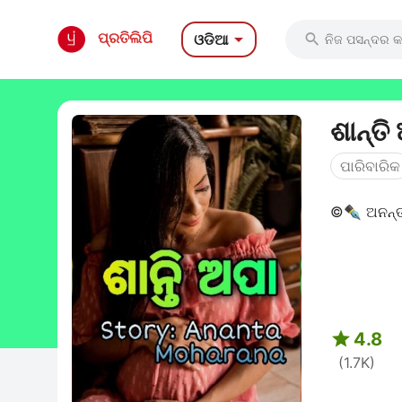

ପ୍ରତିଲିପି
ଓଡିଆ

ଶାନ୍ତି
ପାରିବାରିକ
©✒️ ଅନନ୍ତ 

4.8
(1.7K)