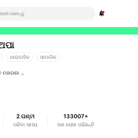

 ଅପା
ଧାରାବାହିକ
ସାମାଜିକ
ମହାରଣା ...
2 ଘଣ୍ଟା
133007+
ପଢିବା ସମୟ
ଜଣ ଲୋକ ପଢିଛନ୍ତି