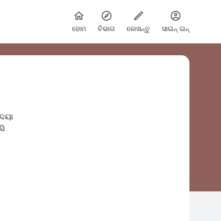
ହୋମ
ବିଭାଗ
ଲେଖନ୍ତୁ
ସାଇନ୍ ଇନ୍