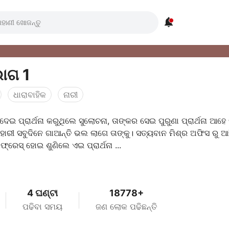

ଭାଗ 1
ଧାରାବାହିକ
ନାରୀ
୍ରାର୍ଥନା କରୁଥିଲେ ସୁଲୋଚନା, ତାଙ୍କର ସେଇ ପୁରୁଣା ପ୍ରାର୍ଥନା ଆହେ ଦୟା
ୟବାନ ମିଶ୍ର ଅଫିସ ରୁ ଆସି
୍ରେସ୍ ହୋଇ ଶୁଣିଲେ ଏଇ ପ୍ରାର୍ଥନା ...
4 ଘଣ୍ଟା
18778+
ପଢିବା ସମୟ
ଜଣ ଲୋକ ପଢିଛନ୍ତି