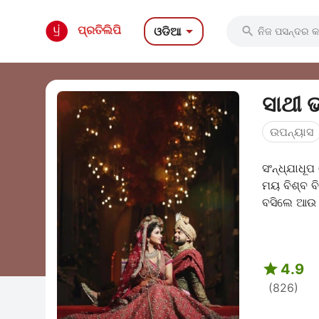

ପ୍ରତିଲିପି
ଓଡିଆ

ସାଥୀ 
ଉପନ୍ୟାସ
ସଂନ୍ଧ୍ଯାଧୂପ ଦେଇ ପ
ମୟ ବିଶ୍ବ ବିହାରୀ ସବୁଦିନେ ଗାଆନ୍ତି ଭଲ ଲାଗେ ତାଙ୍କୁ। ସତ୍
ବସିଲେ ଆଉ ଫ

4.9
(826)