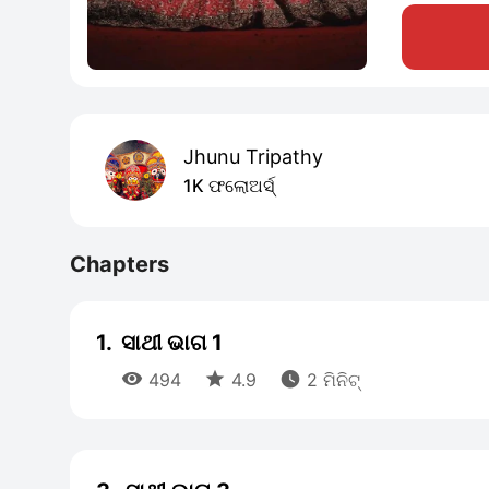
Jhunu Tripathy
1K ଫଲୋଅର୍ସ୍
Chapters
1.
ସାଥୀ ଭାଗ 1



494
4.9
2 ମିନିଟ୍