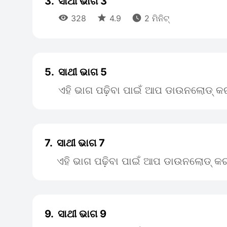
3.
ସାଥୀ ଭାଗ 3



328
4.9
2 ମିନିଟ୍
5.
ସାଥୀ ଭାଗ 5
ଏହି ଭାଗ ପଢ଼ିବା ପାଇଁ ଆପ ଡାଉନଲୋଡ୍ କର
7.
ସାଥୀ ଭାଗ 7
ଏହି ଭାଗ ପଢ଼ିବା ପାଇଁ ଆପ ଡାଉନଲୋଡ୍ କର
9.
ସାଥୀ ଭାଗ 9