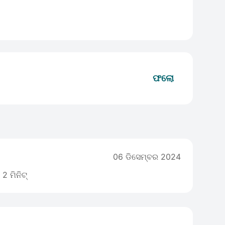
ଫଲୋ
06 ଡିସେମ୍ବର 2024
2 ମିନିଟ୍