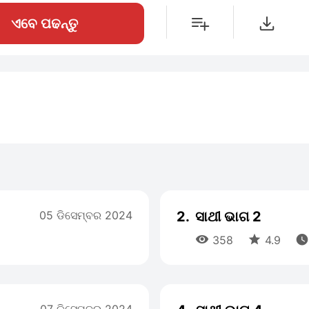
ଏବେ ପଢନ୍ତୁ
05 ଡିସେମ୍ବର 2024
2.
ସାଥୀ ଭାଗ 2



358
4.9