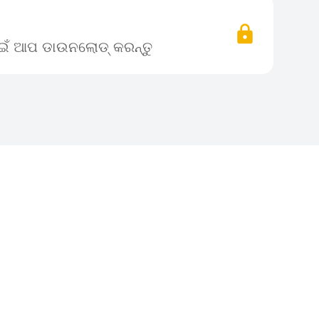
ପାଇଁ ଆପ ଡାଉନଲୋଡ୍ କରନ୍ତୁ