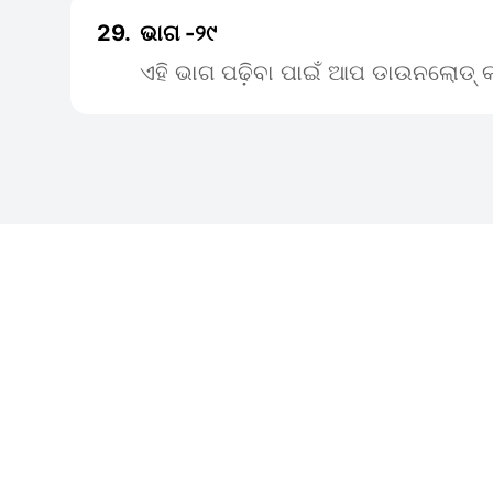
29.
ଭାଗ -୨୯
ଏହି ଭାଗ ପଢ଼ିବା ପାଇଁ ଆପ ଡାଉନଲୋଡ୍ କ