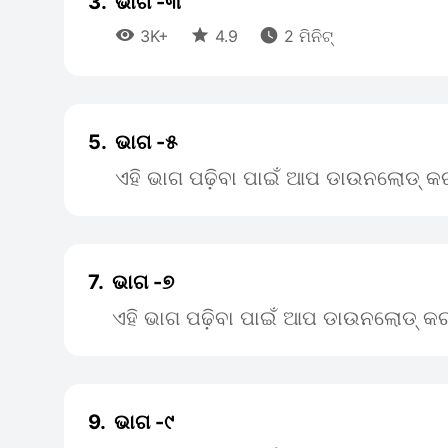
3.
ଭାଗ -୩



3K+
4.9
2 ମିନିଟ୍
5.
ଭାଗ -୫
ଏହି ଭାଗ ପଢ଼ିବା ପାଇଁ ଆପ ଡାଉନଲୋଡ୍ କର
7.
ଭାଗ -୭
ଏହି ଭାଗ ପଢ଼ିବା ପାଇଁ ଆପ ଡାଉନଲୋଡ୍ କର
9.
ଭାଗ -୯