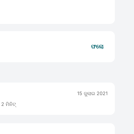
ଫଲୋ
15 ଜୁଲାଇ 2021
2 ମିନିଟ୍