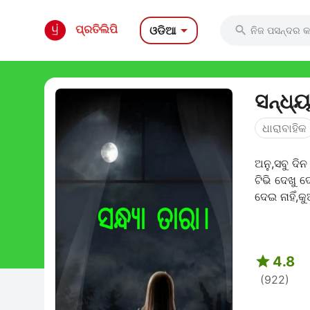

ପ୍ରତିଲିପି
ଓଡିଆ

ସନ୍ଧ୍ୟ
ଧାରାବାହିକ
ଅନୁ,ସବୁ ଦିନ
ଟିଭି ଦେଖୁ 
ଦେଇ ନାହିଁ,କ

4.8
(922)