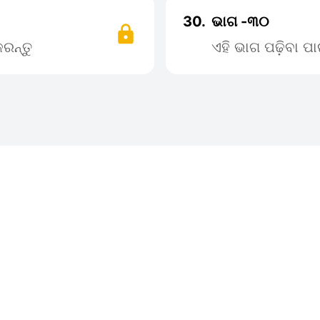
30.
ଭାଗ -୩୦
ରନ୍ତୁ
ଏହି ଭାଗ ପଢ଼ିବା 