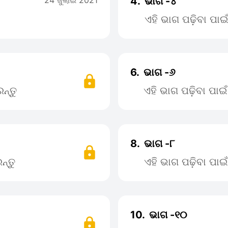
24 ଜୁଲାଇ 2021
4.
ଭାଗ -୪
ଏହି ଭାଗ ପଢ଼ିବା ପା
6.
ଭାଗ -୬
ନ୍ତୁ
ଏହି ଭାଗ ପଢ଼ିବା ପା
8.
ଭାଗ -୮
ନ୍ତୁ
ଏହି ଭାଗ ପଢ଼ିବା ପା
10.
ଭାଗ -୧୦