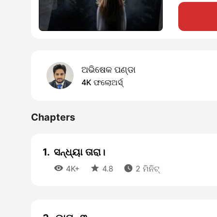
ଅଭିଷେକ ପଣ୍ଡା
4K ଫଲୋଅର୍ସ୍
Chapters
1.
ସନ୍ଧ୍ୟା ତାରା।



4K+
4.8
2 ମିନିଟ୍