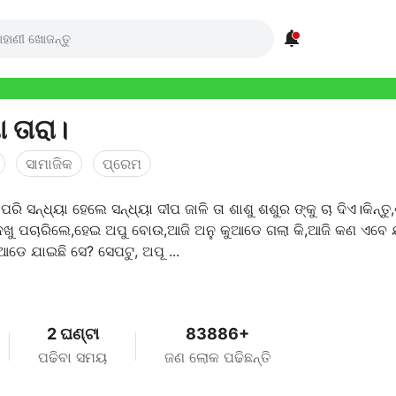

ା ତାରା।
ସାମାଜିକ
ପ୍ରେମ
 ପରି ସନ୍ଧ୍ୟା ହେଲେ ସନ୍ଧ୍ୟା ଦୀପ ଜାଳି ତା ଶାଶୁ ଶଶୁର ଙ୍କୁ ଚା ଦିଏ।କିନ୍ତୁ
ଦେଖୁ ପଚାରିଲେ,ହେଇ ଅପୁ ବୋଉ,ଆଜି ଅନୁ କୁଆଡେ ଗଲା କି,ଆଜି କଣ ଏବେ ଯ
ୁଆଡେ ଯାଇଛି ସେ? ସେପଟୁ, ଅପୂ ...
2 ଘଣ୍ଟା
83886+
ପଢିବା ସମୟ
ଜଣ ଲୋକ ପଢିଛନ୍ତି