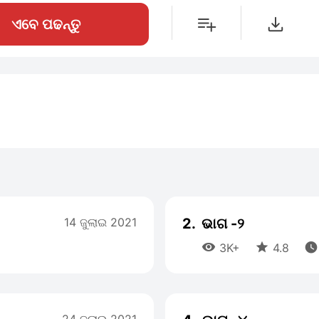
ଏବେ ପଢନ୍ତୁ
14 ଜୁଲାଇ 2021
2.
ଭାଗ -୨



3K+
4.8