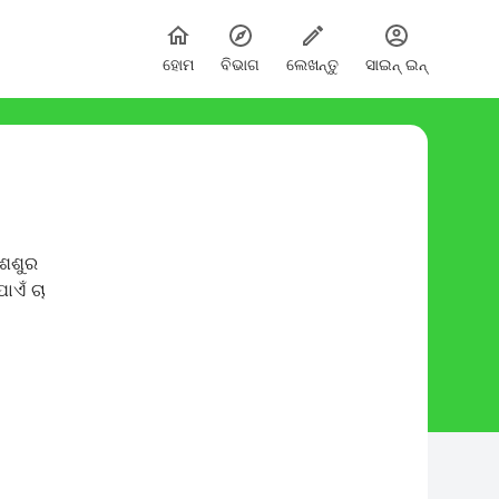
ହୋମ
ବିଭାଗ
ଲେଖନ୍ତୁ
ସାଇନ୍ ଇନ୍
,ଶଶୁର
ାଏଁ ଚା