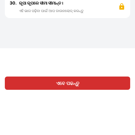
30.
ରୂପା ରୂପରେ ସୀମା ସୀମାନ୍ତ।
ଏହି ଭାଗ ପଢ଼ିବା ପାଇଁ ଆପ ଡାଉନଲୋଡ୍ କରନ୍ତୁ
ଏବେ ପଢନ୍ତୁ
ହୋମ
ବିଭାଗ
ଲେଖନ୍ତୁ
ସାଇନ୍ ଇନ୍
|
|
© 2026 Nasadiya Tech. Pvt. Ltd.
ଆମ ବିଷୟରେ
ଆମ ସହିତ
|
|
|
କାମ କରନ୍ତୁ
ପ୍ରାଇଭେସି ପଲିସି
ସେବା ସର୍ତ୍ତାବଳୀ
Vulnerability
|
|
Disclosure Policy
Hall of Fame
Trust Center