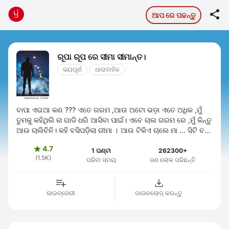

ଆପ ରେ ପଢନ୍ତୁ
ରୂପା ରୂପ ରେ ସୀମା ସୀମାନ୍ତ।
ଭୟପୂର୍ଣ
ଧାରାବାହିକ
ବାପା ଏଇଆ କଣ ??? ଏତେ ଗରମ ,ଆଉ ଅଟୋ ଭଡ଼ା ଏତେ ଅଧିକ ,ମୁଁ
ତୁମକୁ କହିଥିଲି ନା ଗାଡି ଧରି ଆସିବା ପାଇଁ। ଏବେ ଚାଲ ଗରମ ରେ ,ମୁଁ କିନ୍ତୁ
ଆଉ ଚାଲିବିନି। କହି ବସିପଡ଼ିଲା ରୀମା । ଆଉ ଟିକିଏ ଚାଲେ ମା ... ସିଟି ବସ୍
ଆସିଲେ ସେଇଥିରେ ...
4.7

1 ଘଣ୍ଟା
262300+
(1.5K)
ପଢିବା ସମୟ
ଜଣ ଲୋକ ପଢିଛନ୍ତି
ଲାଇବ୍ରେରୀ
ଡାଉନଲୋଡ୍ କରନ୍ତୁ