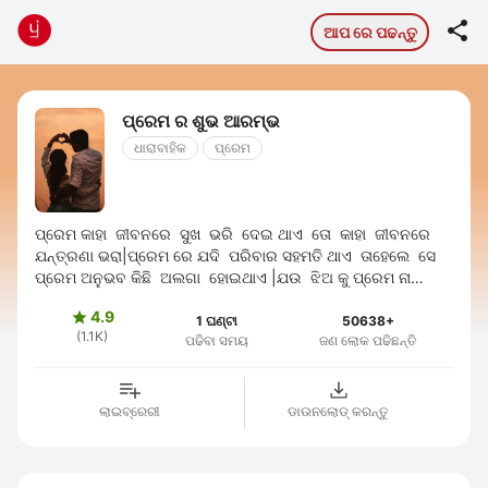

ଆପ ରେ ପଢନ୍ତୁ
ପ୍ରେମ ର ଶୁଭ ଆରମ୍ଭ
ଧାରାବାହିକ
ପ୍ରେମ
ପ୍ରେମ କାହା ଜୀବନରେ ସୁଖ ଭରି ଦେଇ ଥାଏ ତୋ କାହା ଜୀବନରେ
ଯନ୍ତ୍ରଣା ଭରା|ପ୍ରେମ ରେ ଯଦି ପରିବାର ସହମତି ଥାଏ ତାହେଲେ ସେ
ପ୍ରେମ ଅନୁଭବ କିଛି ଅଲଗା ହୋଇଥାଏ |ଯଉ ଝିଅ କୁ ପ୍ରେମ ନା
ଶୁଣିଲେ ଜର ଆସୁଥିଲେ ସେହି ଝିଅ ...
4.9

1 ଘଣ୍ଟା
50638+
(1.1K)
ପଢିବା ସମୟ
ଜଣ ଲୋକ ପଢିଛନ୍ତି
ଲାଇବ୍ରେରୀ
ଡାଉନଲୋଡ୍ କରନ୍ତୁ