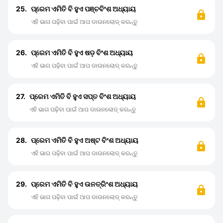
25.
ପ୍ରେମ ଏମିତି ବି ହୁଏ ପଞ୍ଚବିଂଶ ଅଧ୍ୟାୟ
ଏହି ଭାଗ ପଢ଼ିବା ପାଇଁ ଆପ ଡାଉନଲୋଡ୍ କରନ୍ତୁ
26.
ପ୍ରେମ ଏମିତି ବି ହୁଏ ଷଡ଼ ବିଂଶ ଅଧ୍ୟାୟ
ଏହି ଭାଗ ପଢ଼ିବା ପାଇଁ ଆପ ଡାଉନଲୋଡ୍ କରନ୍ତୁ
27.
ପ୍ରେମ ଏମିତି ବି ହୁଏ ସପ୍ତ ବିଂଶ ଅଧ୍ୟାୟ
ଏହି ଭାଗ ପଢ଼ିବା ପାଇଁ ଆପ ଡାଉନଲୋଡ୍ କରନ୍ତୁ
28.
ପ୍ରେମ ଏମିତି ବି ହୁଏ ଅଷ୍ଟ ବିଂଶ ଅଧ୍ୟାୟ
ଏହି ଭାଗ ପଢ଼ିବା ପାଇଁ ଆପ ଡାଉନଲୋଡ୍ କରନ୍ତୁ
29.
ପ୍ରେମ ଏମିତି ବି ହୁଏ ଉନତ୍ରିଂଶ ଅଧ୍ୟାୟ
ଏହି ଭାଗ ପଢ଼ିବା ପାଇଁ ଆପ ଡାଉନଲୋଡ୍ କରନ୍ତୁ