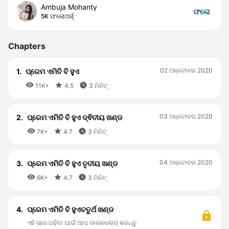
Ambuja Mohanty
ଫଲୋ
5K ଫଲୋଅର୍ସ୍
Chapters
02 ଅକ୍ଟୋବର 2020
1.
ପ୍ରେମ ଏମିତି ବି ହୁଏ



11K+
4.5
3 ମିନିଟ୍
03 ଅକ୍ଟୋବର 2020
2.
ପ୍ରେମ ଏମିତି ବି ହୁଏ ଦ୍ଵିତୀୟ ଖଣ୍ଡ



7K+
4.7
3 ମିନିଟ୍
04 ଅକ୍ଟୋବର 2020
3.
ପ୍ରେମ ଏମିତି ବି ହୁଏ ତୃତୀୟ ଖଣ୍ଡ



6K+
4.7
3 ମିନିଟ୍
4.
ପ୍ରେମ ଏମିତି ବି ହୁଏଚତୁର୍ଥ ଖଣ୍ଡ
ଏହି ଭାଗ ପଢ଼ିବା ପାଇଁ ଆପ ଡାଉନଲୋଡ୍ କରନ୍ତୁ