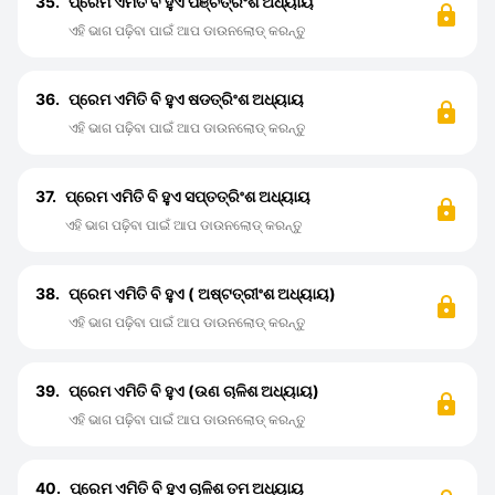
35.
ପ୍ରେମ ଏମିତି ବି ହୁଏ ପଞ୍ଚତ୍ରିଂଶ ଅଧ୍ୟାୟ
ଏହି ଭାଗ ପଢ଼ିବା ପାଇଁ ଆପ ଡାଉନଲୋଡ୍ କରନ୍ତୁ
36.
ପ୍ରେମ ଏମିତି ବି ହୁଏ ଷଡତ୍ରିଂଶ ଅଧ୍ୟାୟ
ଏହି ଭାଗ ପଢ଼ିବା ପାଇଁ ଆପ ଡାଉନଲୋଡ୍ କରନ୍ତୁ
37.
ପ୍ରେମ ଏମିତି ବି ହୁଏ ସପ୍ତତ୍ରିଂଶ ଅଧ୍ୟାୟ
ଏହି ଭାଗ ପଢ଼ିବା ପାଇଁ ଆପ ଡାଉନଲୋଡ୍ କରନ୍ତୁ
38.
ପ୍ରେମ ଏମିତି ବି ହୁଏ ( ଅଷ୍ଟତ୍ରୀଂଶ ଅଧ୍ୟାୟ)
ଏହି ଭାଗ ପଢ଼ିବା ପାଇଁ ଆପ ଡାଉନଲୋଡ୍ କରନ୍ତୁ
39.
ପ୍ରେମ ଏମିତି ବି ହୁଏ (ଉଣ ଚାଳିଶ ଅଧ୍ୟାୟ)
ଏହି ଭାଗ ପଢ଼ିବା ପାଇଁ ଆପ ଡାଉନଲୋଡ୍ କରନ୍ତୁ
40.
ପ୍ରେମ ଏମିତି ବି ହୁଏ ଚାଳିଶ ତମ ଅଧ୍ୟାୟ