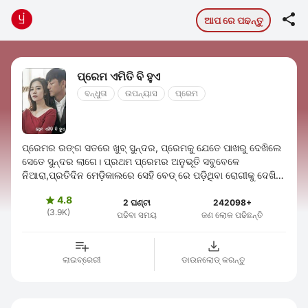

ଆପ ରେ ପଢନ୍ତୁ
ପ୍ରେମ ଏମିତି ବି ହୁଏ
ବନ୍ଧୁତା
ଉପନ୍ୟାସ
ପ୍ରେମ
ପ୍ରେମର ରଙ୍ଗ ସତରେ ଖୁବ୍ ସୁନ୍ଦର, ପ୍ରେମକୁ ଯେତେ ପାଖରୁ ଦେଖିଲେ
ସେତେ ସୁନ୍ଦର ଲାଗେ। ପ୍ରଥମ ପ୍ରେମର ଅନୁଭୂତି ସବୁବେଳେ
ନିଆରା,ପ୍ରତିଦିନ ମେଡ଼ିକାଲରେ ସେହି ବେଡ୍ ରେ ପଡ଼ିଥିବା ରୋଗୀକୁ ଦେଖି
ନର୍ସ ଅନିତା କିଛି ଭାବେ,ଅନେକ ଦିନ ...
4.8

2 ଘଣ୍ଟା
242098+
(3.9K)
ପଢିବା ସମୟ
ଜଣ ଲୋକ ପଢିଛନ୍ତି
ଲାଇବ୍ରେରୀ
ଡାଉନଲୋଡ୍ କରନ୍ତୁ