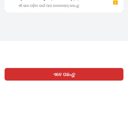
ଏହି ଭାଗ ପଢ଼ିବା ପାଇଁ ଆପ ଡାଉନଲୋଡ୍ କରନ୍ତୁ
ଏବେ ପଢନ୍ତୁ
ହୋମ
ବିଭାଗ
ଲେଖନ୍ତୁ
ସାଇନ୍ ଇନ୍
|
|
© 2026 Nasadiya Tech. Pvt. Ltd.
ଆମ ବିଷୟରେ
ଆମ ସହିତ
|
|
|
କାମ କରନ୍ତୁ
ପ୍ରାଇଭେସି ପଲିସି
ସେବା ସର୍ତ୍ତାବଳୀ
Vulnerability
|
|
Disclosure Policy
Hall of Fame
Trust Center