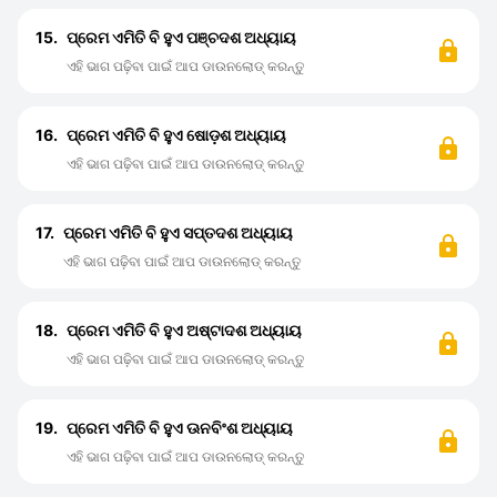
15.
ପ୍ରେମ ଏମିତି ବି ହୁଏ ପଞ୍ଚଦଶ ଅଧ୍ୟାୟ
ଏହି ଭାଗ ପଢ଼ିବା ପାଇଁ ଆପ ଡାଉନଲୋଡ୍ କରନ୍ତୁ
16.
ପ୍ରେମ ଏମିତି ବି ହୁଏ ଷୋଡ଼ଶ ଅଧ୍ୟାୟ
ଏହି ଭାଗ ପଢ଼ିବା ପାଇଁ ଆପ ଡାଉନଲୋଡ୍ କରନ୍ତୁ
17.
ପ୍ରେମ ଏମିତି ବି ହୁଏ ସପ୍ତଦଶ ଅଧ୍ୟାୟ
ଏହି ଭାଗ ପଢ଼ିବା ପାଇଁ ଆପ ଡାଉନଲୋଡ୍ କରନ୍ତୁ
18.
ପ୍ରେମ ଏମିତି ବି ହୁଏ ଅଷ୍ଟାଦଶ ଅଧ୍ୟାୟ
ଏହି ଭାଗ ପଢ଼ିବା ପାଇଁ ଆପ ଡାଉନଲୋଡ୍ କରନ୍ତୁ
19.
ପ୍ରେମ ଏମିତି ବି ହୁଏ ଊନବିଂଶ ଅଧ୍ୟାୟ
ଏହି ଭାଗ ପଢ଼ିବା ପାଇଁ ଆପ ଡାଉନଲୋଡ୍ କରନ୍ତୁ