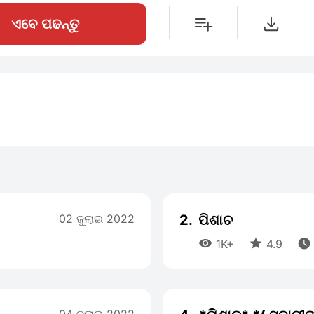
ଏବେ ପଢନ୍ତୁ
02 ଜୁଲାଇ 2022
2.
ପିଶାଚ



1K+
4.9