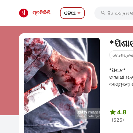

ପ୍ରତିଲିପି
ଓଡିଆ

ରୋମାଞ୍ଚ
*ପିଶାଚ*
ସହକାରୀ ଯନ୍
ରହସ୍ୟଭରା ଉ

4.8
(526)