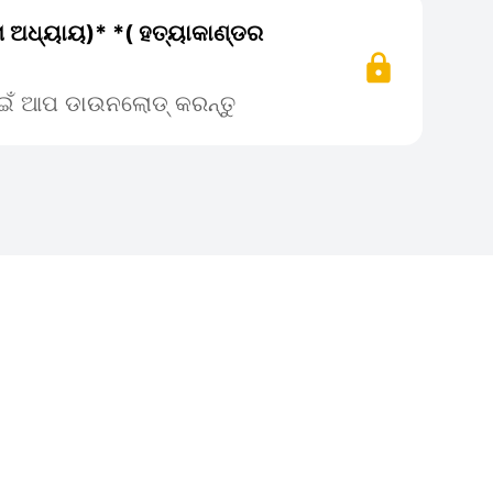
ିମ ଅଧ୍ୟାୟ)* *( ହତ୍ୟାକାଣ୍ଡର
ପାଇଁ ଆପ ଡାଉନଲୋଡ୍ କରନ୍ତୁ