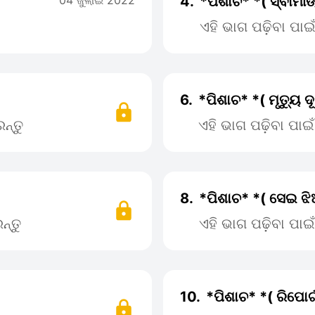
04 ଜୁଲାଇ 2022
4.
*ପିଶାଚ* *( ସ୍ବାମୀ
ଏହି ଭାଗ ପଢ଼ିବା ପା
6.
*ପିଶାଚ* *( ମୃତ୍ୟୁ 
ନ୍ତୁ
ଏହି ଭାଗ ପଢ଼ିବା ପା
8.
*ପିଶାଚ* *( ସେଇ ଝି
ନ୍ତୁ
ଏହି ଭାଗ ପଢ଼ିବା ପା
10.
*ପିଶାଚ* *( ରିପୋର