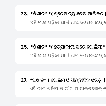
23.
*ପିଶାଚ* *( ପ୍ରେମ ଚ୍ୟାନେଲ ମାଲିକର 
ଏହି ଭାଗ ପଢ଼ିବା ପାଇଁ ଆପ ଡାଉନଲୋଡ୍ କ
25.
*ପିଶାଚ* *( ହତ୍ୟାକାରୀ ଘରେ ପୋଲିସ)*
ଏହି ଭାଗ ପଢ଼ିବା ପାଇଁ ଆପ ଡାଉନଲୋଡ୍ କ
27.
*ପିଶାଚ* ( ପୋଲିସ ଓ ସାମ୍ବାଦିକ ଝଗଡ଼ା )
ଏହି ଭାଗ ପଢ଼ିବା ପାଇଁ ଆପ ଡାଉନଲୋଡ୍ କ