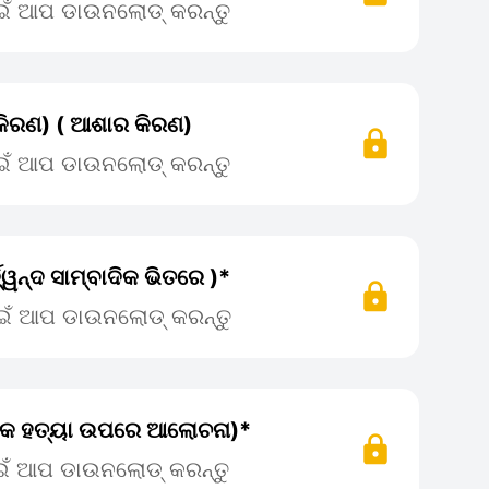
ାଇଁ ଆପ ଡାଉନଲୋଡ୍ କରନ୍ତୁ
କିରଣ) ( ଆଶାର କିରଣ)
ାଇଁ ଆପ ଡାଉନଲୋଡ୍ କରନ୍ତୁ
ଦ୍ୱନ୍ଦ ସାମ୍ବାଦିକ ଭିତରେ )*
ପାଇଁ ଆପ ଡାଉନଲୋଡ୍ କରନ୍ତୁ
ଏକ ହତ୍ୟା ଉପରେ ଆଲୋଚନା)*
ାଇଁ ଆପ ଡାଉନଲୋଡ୍ କରନ୍ତୁ