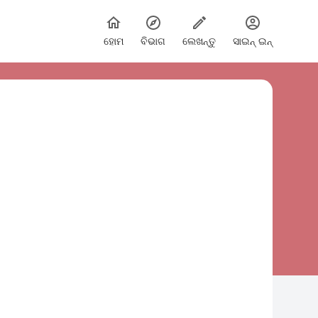
ହୋମ
ବିଭାଗ
ଲେଖନ୍ତୁ
ସାଇନ୍ ଇନ୍
ାଠୀ