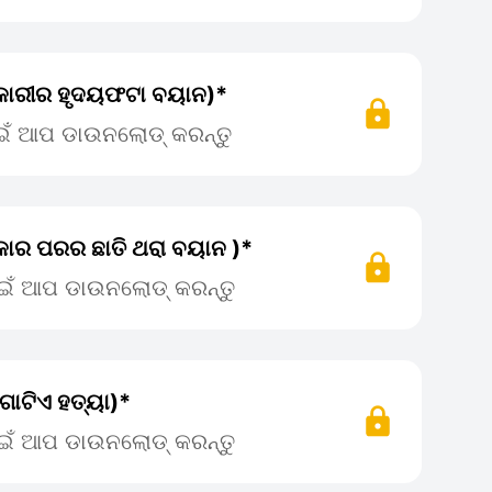
ାକାରୀର ହୃଦୟଫଟା ବୟାନ)*
ାଇଁ ଆପ ଡାଉନଲୋଡ୍ କରନ୍ତୁ
୍କାର ପରର ଛାତି ଥରା ବୟାନ )*
ପାଇଁ ଆପ ଡାଉନଲୋଡ୍ କରନ୍ତୁ
ୋଟିଏ ହତ୍ୟା)*
ପାଇଁ ଆପ ଡାଉନଲୋଡ୍ କରନ୍ତୁ