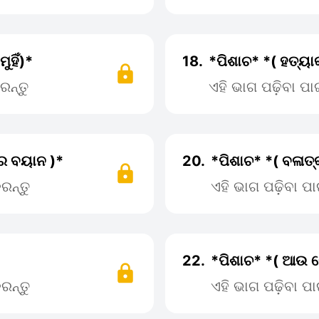
ୁହିଁ)*
18.
*ପିଶାଚ* *( ହତ୍ୟ
ରନ୍ତୁ
ଏହି ଭାଗ ପଢ଼ିବା ପ
ୀର ବୟାନ )*
20.
*ପିଶାଚ* *( ବଳାତ
ରନ୍ତୁ
ଏହି ଭାଗ ପଢ଼ିବା 
22.
*ପିଶାଚ* *( ଆଉ ଗ
ରନ୍ତୁ
ଏହି ଭାଗ ପଢ଼ିବା 