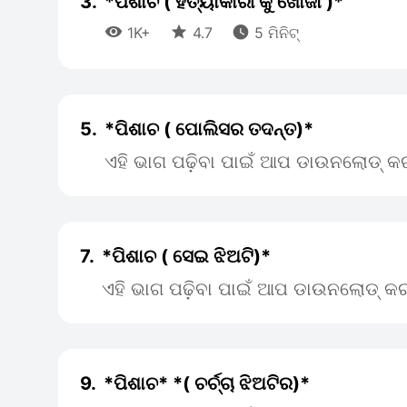
3.
*ପିଶାଚ ( ହତ୍ୟାକାରୀ କୁ ଖୋଜା )*



1K+
4.7
5 ମିନିଟ୍
5.
*ପିଶାଚ ( ପୋଲିସର ତଦନ୍ତ)*
ଏହି ଭାଗ ପଢ଼ିବା ପାଇଁ ଆପ ଡାଉନଲୋଡ୍ କର
7.
*ପିଶାଚ ( ସେଇ ଝିଅଟି)*
ଏହି ଭାଗ ପଢ଼ିବା ପାଇଁ ଆପ ଡାଉନଲୋଡ୍ କର
9.
*ପିଶାଚ* *( ଚର୍ଚ୍ଚା ଝିଅଟିର)*