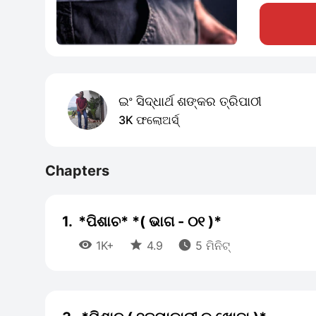
ଇଂ ସିଦ୍ଧାର୍ଥ ଶଙ୍କର ତ୍ରିପାଠୀ
3K ଫଲୋଅର୍ସ୍
Chapters
1.
*ପିଶାଚ* *( ଭାଗ - ୦୧ )*



1K+
4.9
5 ମିନିଟ୍