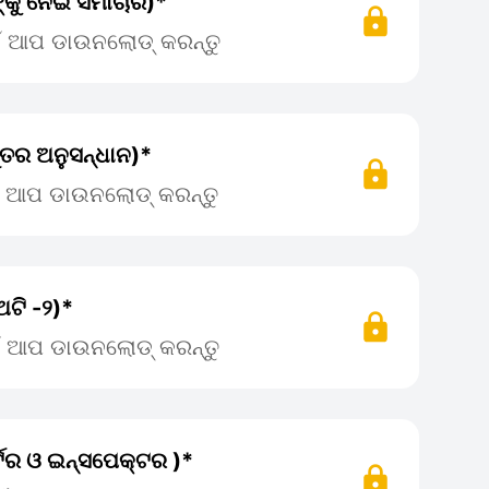
ଙ୍କୁ ନେଇ ସମାଚାର)*
ଇଁ ଆପ ଡାଉନଲୋଡ୍ କରନ୍ତୁ
ଦୂତର ଅନୁସନ୍ଧାନ)*
ଇଁ ଆପ ଡାଉନଲୋଡ୍ କରନ୍ତୁ
ଅଟି -୨)*
ଇଁ ଆପ ଡାଉନଲୋଡ୍ କରନ୍ତୁ
୍ଟର ଓ ଇନ୍ସପେକ୍ଟର )*