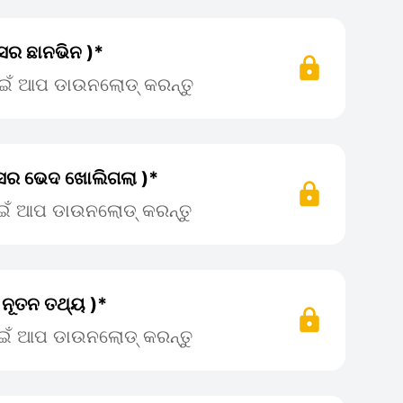
ସର ଛାନଭିନ )*
ପାଇଁ ଆପ ଡାଉନଲୋଡ୍ କରନ୍ତୁ
ିସର ଭେଦ ଖୋଲିଗଲା )*
ପାଇଁ ଆପ ଡାଉନଲୋଡ୍ କରନ୍ତୁ
ର ନୂତନ ତଥ୍ୟ )*
ପାଇଁ ଆପ ଡାଉନଲୋଡ୍ କରନ୍ତୁ