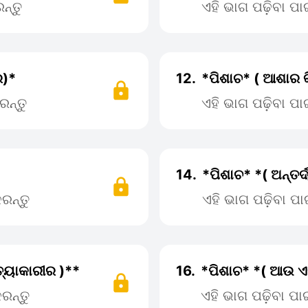
ନ୍ତୁ
ଏହି ଭାଗ ପଢ଼ିବା ପ
ର)*
12.
*ପିଶାଚ* ( ଆଶାର 
ରନ୍ତୁ
ଏହି ଭାଗ ପଢ଼ିବା ପ
14.
*ପିଶାଚ* *( ଅନ୍ତର୍
ରନ୍ତୁ
ଏହି ଭାଗ ପଢ଼ିବା 
ହତ୍ୟାକାରୀର )**
16.
*ପିଶାଚ* *( ଆଉ 
ରନ୍ତୁ
ଏହି ଭାଗ ପଢ଼ିବା ପ