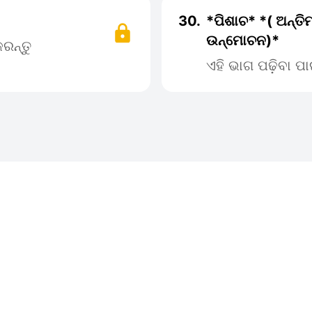
30.
*ପିଶାଚ* *( ଅନ୍ତ
ଉନ୍ମୋଚନ)*
ରନ୍ତୁ
ଏହି ଭାଗ ପଢ଼ିବା 