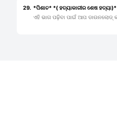
29.
*ପିଶାଚ* *( ହତ୍ୟାକାରୀର ଶେଷ ହତ୍ୟା)*
ଏହି ଭାଗ ପଢ଼ିବା ପାଇଁ ଆପ ଡାଉନଲୋଡ୍ କ