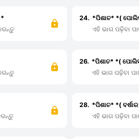
)*
24.
*ପିଶାଚ* *( ପୋଲି
ରନ୍ତୁ
ଏହି ଭାଗ ପଢ଼ିବା 
26.
*ପିଶାଚ* *( ପୋଲ
ରନ୍ତୁ
ଏହି ଭାଗ ପଢ଼ିବା 
28.
*ପିଶାଚ* *( ବର୍ଷା
ରନ୍ତୁ
ଏହି ଭାଗ ପଢ଼ିବା 