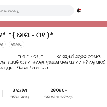

*ପିଶାଚ* *( ଭାଗ - ୦୧ )*
କର
ରହସ୍ୟ
 *( ଭାଗ - ୦୧ )* ଇଂ ସିଦ୍ଧାର୍ଥ ଶଙ୍କର ତ୍ରିପ
ତ୍ରୀ, ଗଜପତି ପ୍ରେମ, କଟାକ୍ଷ ଦୁଃଖଭରା ପରେ ଆରମ୍ଭ କରିବାକୁ ଯାଉଛି
ପନ୍ୟାସ " ପିଶାଚ। " ଆଶା, ଭଲ ...
3 ଘଣ୍ଟା
28090+
ପଢିବା ସମୟ
ଜଣ ଲୋକ ପଢିଛନ୍ତି