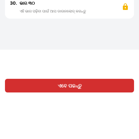
30.
ଭାଗ ୩୦
ଏହି ଭାଗ ପଢ଼ିବା ପାଇଁ ଆପ ଡାଉନଲୋଡ୍ କରନ୍ତୁ
ଏବେ ପଢନ୍ତୁ
ହୋମ
ବିଭାଗ
ଲେଖନ୍ତୁ
ସାଇନ୍ ଇନ୍
|
|
© 2026 Nasadiya Tech. Pvt. Ltd.
ଆମ ବିଷୟରେ
ଆମ ସହିତ
|
|
|
କାମ କରନ୍ତୁ
ପ୍ରାଇଭେସି ପଲିସି
ସେବା ସର୍ତ୍ତାବଳୀ
Vulnerability
|
|
Disclosure Policy
Hall of Fame
Trust Center