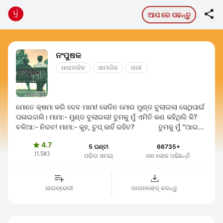

ଆପ ରେ ପଢନ୍ତୁ
ନ‍ଂପୁଷକ
ଧାରାବାହିକ
ସାମାଜିକ
ନାରୀ
ମୋତେ କ୍ଷମା କରି ଦେବ ମାମା! ସେଦିନ ମୋର ମୁଣ୍ଡ ବୁଲାଇଲା ସେଥିପାଇଁ
ପଳାଇଗଲି। ମାମା:- ମୁଣ୍ଡ ବୁଲାଇଲା! ତୁମକୁ ମୁଁ ଏମିତି କଣ କହିଥିଲି କି?
ବଳିଆ:- ନିରବ! ମାମା:- କୁହ, ଚୁପ୍ କାହିଁ ରହିଚ? ତୁମକୁ ମୁଁ "ଆଇ
ଲଭ୍ ୟୁ" ...
4.7

5 ଘଣ୍ଟା
66735+
(1.5K)
ପଢିବା ସମୟ
ଜଣ ଲୋକ ପଢିଛନ୍ତି
ଲାଇବ୍ରେରୀ
ଡାଉନଲୋଡ୍ କରନ୍ତୁ