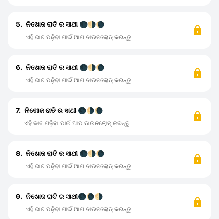
5.
ନିଖୋଜ ରାତି ର ସାଥୀ 🌑🌗🌘
ଏହି ଭାଗ ପଢ଼ିବା ପାଇଁ ଆପ ଡାଉନଲୋଡ୍ କରନ୍ତୁ
6.
ନିଖୋଜ ରାତି ର ସାଥୀ 🌑🌗🌘
ଏହି ଭାଗ ପଢ଼ିବା ପାଇଁ ଆପ ଡାଉନଲୋଡ୍ କରନ୍ତୁ
7.
ନିଖୋଜ ରାତି ର ସାଥୀ 🌑🌗🌘
ଏହି ଭାଗ ପଢ଼ିବା ପାଇଁ ଆପ ଡାଉନଲୋଡ୍ କରନ୍ତୁ
8.
ନିଖୋଜ ରାତି ର ସାଥୀ 🌑🌗🌘
ଏହି ଭାଗ ପଢ଼ିବା ପାଇଁ ଆପ ଡାଉନଲୋଡ୍ କରନ୍ତୁ
9.
ନିଖୋଜ ରାତି ର ସାଥୀ🌑🌘🌗
ଏହି ଭାଗ ପଢ଼ିବା ପାଇଁ ଆପ ଡାଉନଲୋଡ୍ କରନ୍ତୁ