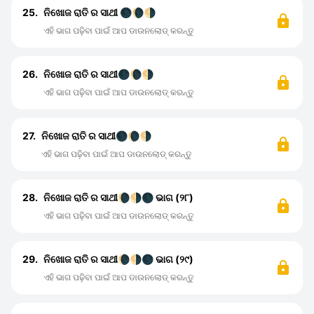
25.
ନିଖୋଜ ରାତି ର ସାଥୀ 🌑🌘🌗
ଏହି ଭାଗ ପଢ଼ିବା ପାଇଁ ଆପ ଡାଉନଲୋଡ୍ କରନ୍ତୁ
26.
ନିଖୋଜ ରାତି ର ସାଥୀ🌑🌘🌗
ଏହି ଭାଗ ପଢ଼ିବା ପାଇଁ ଆପ ଡାଉନଲୋଡ୍ କରନ୍ତୁ
27.
ନିଖୋଜ ରାତି ର ସାଥୀ🌑🌘🌗
ଏହି ଭାଗ ପଢ଼ିବା ପାଇଁ ଆପ ଡାଉନଲୋଡ୍ କରନ୍ତୁ
28.
ନିଖୋଜ ରାତି ର ସାଥୀ🌘🌗🌑 ଭାଗ (୨୮)
ଏହି ଭାଗ ପଢ଼ିବା ପାଇଁ ଆପ ଡାଉନଲୋଡ୍ କରନ୍ତୁ
29.
ନିଖୋଜ ରାତି ର ସାଥୀ🌘🌗🌑 ଭାଗ (୨୯)
ଏହି ଭାଗ ପଢ଼ିବା ପାଇଁ ଆପ ଡାଉନଲୋଡ୍ କରନ୍ତୁ