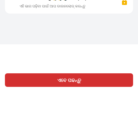
ଏହି ଭାଗ ପଢ଼ିବା ପାଇଁ ଆପ ଡାଉନଲୋଡ୍ କରନ୍ତୁ
ଏବେ ପଢନ୍ତୁ
ହୋମ
ବିଭାଗ
ଲେଖନ୍ତୁ
ସାଇନ୍ ଇନ୍
|
|
© 2026 Nasadiya Tech. Pvt. Ltd.
ଆମ ବିଷୟରେ
ଆମ ସହିତ
|
|
|
କାମ କରନ୍ତୁ
ପ୍ରାଇଭେସି ପଲିସି
ସେବା ସର୍ତ୍ତାବଳୀ
Vulnerability
|
|
Disclosure Policy
Hall of Fame
Trust Center