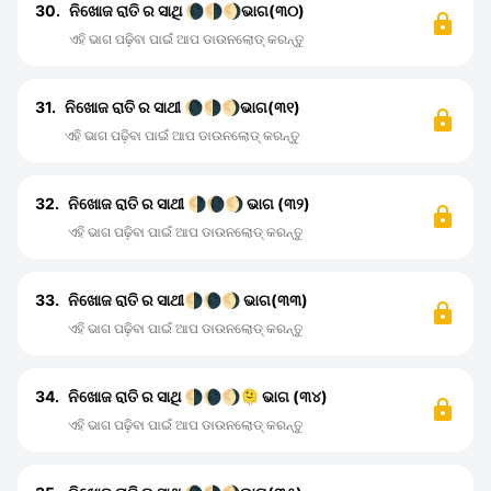
30.
ନିଖୋଜ ରାତି ର ସାଥି 🌘🌗🌖ଭାଗ(୩୦)
ଏହି ଭାଗ ପଢ଼ିବା ପାଇଁ ଆପ ଡାଉନଲୋଡ୍ କରନ୍ତୁ
31.
ନିଖୋଜ ରାତି ର ସାଥୀ 🌘🌗🌖ଭାଗ(୩୧)
ଏହି ଭାଗ ପଢ଼ିବା ପାଇଁ ଆପ ଡାଉନଲୋଡ୍ କରନ୍ତୁ
32.
ନିଖୋଜ ରାତି ର ସାଥୀ 🌗🌘🌖 ଭାଗ (୩୨)
ଏହି ଭାଗ ପଢ଼ିବା ପାଇଁ ଆପ ଡାଉନଲୋଡ୍ କରନ୍ତୁ
33.
ନିଖୋଜ ରାତି ର ସାଥୀ🌗🌘🌖 ଭାଗ(୩୩)
ଏହି ଭାଗ ପଢ଼ିବା ପାଇଁ ଆପ ଡାଉନଲୋଡ୍ କରନ୍ତୁ
34.
ନିଖୋଜ ରାତି ର ସାଥି 🌗🌘🌖🫠 ଭାଗ (୩୪)
ଏହି ଭାଗ ପଢ଼ିବା ପାଇଁ ଆପ ଡାଉନଲୋଡ୍ କରନ୍ତୁ