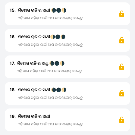
15.
ନିଖୋଜ ରାତି ର ସାଥୀ 🌘🌑🌗
ଏହି ଭାଗ ପଢ଼ିବା ପାଇଁ ଆପ ଡାଉନଲୋଡ୍ କରନ୍ତୁ
16.
ନିଖୋଜ ରାତି ର ସାଥୀ🌗🌑🌘
ଏହି ଭାଗ ପଢ଼ିବା ପାଇଁ ଆପ ଡାଉନଲୋଡ୍ କରନ୍ତୁ
17.
ନିଖୋଜ ରାତି ର ସାଥି 🌘🌑🌗
ଏହି ଭାଗ ପଢ଼ିବା ପାଇଁ ଆପ ଡାଉନଲୋଡ୍ କରନ୍ତୁ
18.
ନିଖୋଜ ରାତି ର ସାଥୀ 🌘🌑🌗
ଏହି ଭାଗ ପଢ଼ିବା ପାଇଁ ଆପ ଡାଉନଲୋଡ୍ କରନ୍ତୁ
19.
ନିଖୋଜ ରାତି ର ସାଥୀ
ଏହି ଭାଗ ପଢ଼ିବା ପାଇଁ ଆପ ଡାଉନଲୋଡ୍ କରନ୍ତୁ