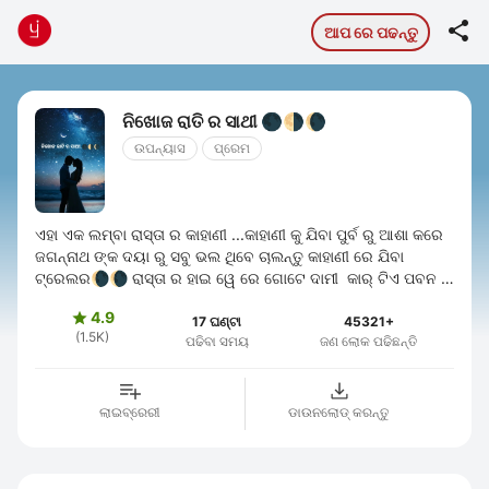

ଆପ ରେ ପଢନ୍ତୁ
ନିଖୋଜ ରାତି ର ସାଥୀ 🌑🌗🌘
ଉପନ୍ୟାସ
ପ୍ରେମ
ଏହା ଏକ ଲମ୍ବା ରାସ୍ତା ର କାହାଣୀ ...କାହାଣୀ କୁ ଯିବା ପୁର୍ବ ରୁ ଆଶା କରେ
ଜଗନ୍ନାଥ ଙ୍କ ଦୟା ରୁ ସବୁ ଭଲ ଥିବେ ଚାଲନ୍ତୁ କାହାଣୀ ରେ ଯିବା
ଟ୍ରେଲର🌘🌘 ରାସ୍ତା ର ହାଇ ୱେ ରେ ଗୋଟେ ଦାମୀ କାର୍ ଟିଏ ପବନ ର
ଗତି ରେ ଦୌଡୁ ଥାଏ ...
4.9

17 ଘଣ୍ଟା
45321+
(1.5K)
ପଢିବା ସମୟ
ଜଣ ଲୋକ ପଢିଛନ୍ତି
ଲାଇବ୍ରେରୀ
ଡାଉନଲୋଡ୍ କରନ୍ତୁ