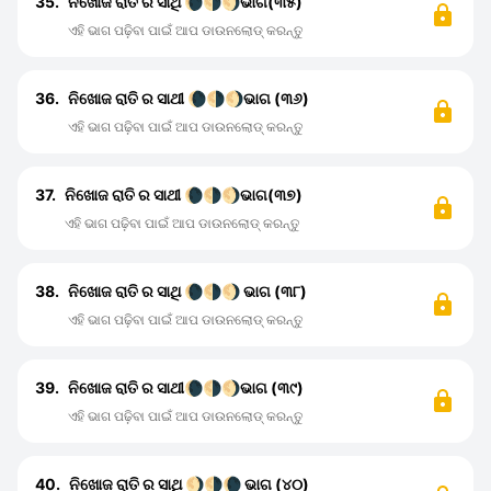
35.
ନିଖୋଜ ରାତି ର ସାଥି 🌘🌗🌖ଭାଗ(୩୫)
ଏହି ଭାଗ ପଢ଼ିବା ପାଇଁ ଆପ ଡାଉନଲୋଡ୍ କରନ୍ତୁ
36.
ନିଖୋଜ ରାତି ର ସାଥୀ 🌘🌗🌖ଭାଗ (୩୬)
ଏହି ଭାଗ ପଢ଼ିବା ପାଇଁ ଆପ ଡାଉନଲୋଡ୍ କରନ୍ତୁ
37.
ନିଖୋଜ ରାତି ର ସାଥୀ 🌘🌗🌖ଭାଗ(୩୭)
ଏହି ଭାଗ ପଢ଼ିବା ପାଇଁ ଆପ ଡାଉନଲୋଡ୍ କରନ୍ତୁ
38.
ନିଖୋଜ ରାତି ର ସାଥି 🌘🌗🌖 ଭାଗ (୩୮)
ଏହି ଭାଗ ପଢ଼ିବା ପାଇଁ ଆପ ଡାଉନଲୋଡ୍ କରନ୍ତୁ
39.
ନିଖୋଜ ରାତି ର ସାଥୀ🌘🌗🌖ଭାଗ (୩୯)
ଏହି ଭାଗ ପଢ଼ିବା ପାଇଁ ଆପ ଡାଉନଲୋଡ୍ କରନ୍ତୁ
40.
ନିଖୋଜ ରାତି ର ସାଥି 🌖🌗🌘 ଭାଗ (୪୦)