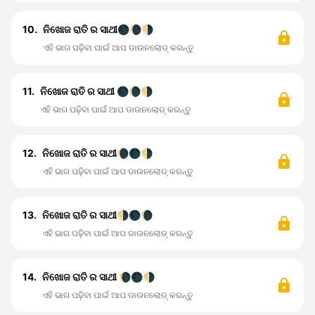
10.
ନିଖୋଜ ରାତି ର ସାଥୀ🌑🌘🌗
ଏହି ଭାଗ ପଢ଼ିବା ପାଇଁ ଆପ ଡାଉନଲୋଡ୍ କରନ୍ତୁ
11.
ନିଖୋଜ ରାତି ର ସାଥୀ 🌑🌘🌗
ଏହି ଭାଗ ପଢ଼ିବା ପାଇଁ ଆପ ଡାଉନଲୋଡ୍ କରନ୍ତୁ
12.
ନିଖୋଜ ରାତି ର ସାଥୀ🌘🌑🌗
ଏହି ଭାଗ ପଢ଼ିବା ପାଇଁ ଆପ ଡାଉନଲୋଡ୍ କରନ୍ତୁ
13.
ନିଖୋଜ ରାତି ର ସାଥୀ🌗🌑🌘
ଏହି ଭାଗ ପଢ଼ିବା ପାଇଁ ଆପ ଡାଉନଲୋଡ୍ କରନ୍ତୁ
14.
ନିଖୋଜ ରାତି ର ସାଥୀ 🌘🌑🌗
ଏହି ଭାଗ ପଢ଼ିବା ପାଇଁ ଆପ ଡାଉନଲୋଡ୍ କରନ୍ତୁ