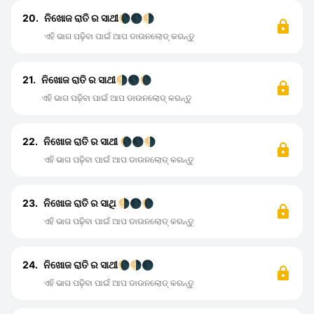
20.
ନିଖୋଜ ରାତି ର ସାଥୀ🌘🌑🌗
ଏହି ଭାଗ ପଢ଼ିବା ପାଇଁ ଆପ ଡାଉନଲୋଡ୍ କରନ୍ତୁ
21.
ନିଖୋଜ ରାତି ର ସାଥୀ🌗🌑🌘
ଏହି ଭାଗ ପଢ଼ିବା ପାଇଁ ଆପ ଡାଉନଲୋଡ୍ କରନ୍ତୁ
22.
ନିଖୋଜ ରାତି ର ସାଥୀ 🌘🌑🌗
ଏହି ଭାଗ ପଢ଼ିବା ପାଇଁ ଆପ ଡାଉନଲୋଡ୍ କରନ୍ତୁ
23.
ନିଖୋଜ ରାତି ର ସାଥି 🌗🌑🌘
ଏହି ଭାଗ ପଢ଼ିବା ପାଇଁ ଆପ ଡାଉନଲୋଡ୍ କରନ୍ତୁ
24.
ନିଖୋଜ ରାତି ର ସାଥୀ🌘🌗🌑
ଏହି ଭାଗ ପଢ଼ିବା ପାଇଁ ଆପ ଡାଉନଲୋଡ୍ କରନ୍ତୁ