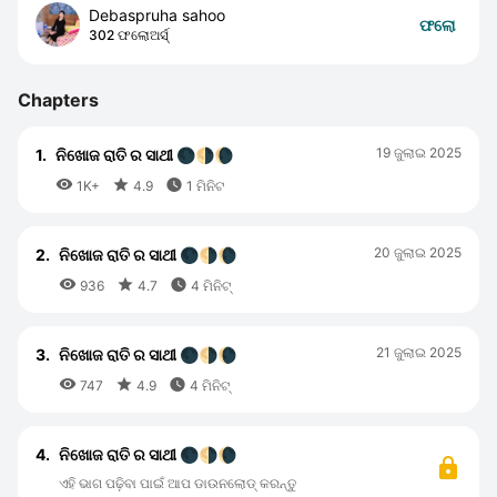
Debaspruha sahoo
ଫଲୋ
302 ଫଲୋଅର୍ସ୍
Chapters
19 ଜୁଲାଇ 2025
1.
ନିଖୋଜ ରାତି ର ସାଥୀ 🌑🌗🌘



1K+
4.9
1 ମିନିଟ
20 ଜୁଲାଇ 2025
2.
ନିଖୋଜ ରାତି ର ସାଥୀ 🌑🌗🌘



936
4.7
4 ମିନିଟ୍
21 ଜୁଲାଇ 2025
3.
ନିଖୋଜ ରାତି ର ସାଥୀ 🌑🌗🌘



747
4.9
4 ମିନିଟ୍
4.
ନିଖୋଜ ରାତି ର ସାଥୀ 🌑🌗🌘
ଏହି ଭାଗ ପଢ଼ିବା ପାଇଁ ଆପ ଡାଉନଲୋଡ୍ କରନ୍ତୁ