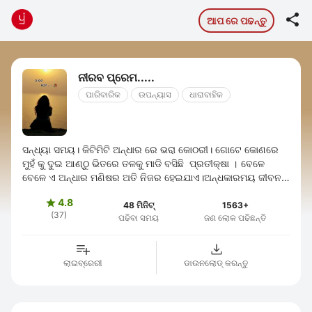

ଆପ ରେ ପଢନ୍ତୁ
ନୀରବ ପ୍ରେମ.....
ପାରିବାରିକ
ଉପନ୍ୟାସ
ଧାରାବାହିକ
ସନ୍ଧ୍ୟା ସମୟ। କିଟିମିଟି ଅନ୍ଧାର ରେ ଭରା କୋଠରୀ। ଗୋଟେ କୋଣରେ
ମୁହଁ କୁ ଦୁଇ ଆଣ୍ଠୁ ଭିତରେ ତଳକୁ ମାଡି ବସିଛି ପ୍ରତୀକ୍ଷା । ବେଳେ
ବେଳେ ଏ ଅନ୍ଧାର ମଣିଷର ଅତି ନିଜର ହେଇଯାଏ।ଅନ୍ଧକାରମୟ ଜୀବନ
ପଥରେ ଯେତେବେଳେ ସେ ପଥିକ ଟିଏ ...
4.8

48 ମିନିଟ୍
1563+
(37)
ପଢିବା ସମୟ
ଜଣ ଲୋକ ପଢିଛନ୍ତି
ଲାଇବ୍ରେରୀ
ଡାଉନଲୋଡ୍ କରନ୍ତୁ