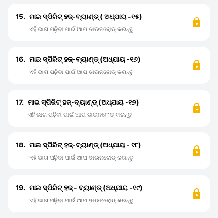
15.
ମାଇ ସ୍ପିରିଟ୍ ହଜ୍-ବ୍ୟାଣ୍ଡ୍ ( ଅଧ୍ଯାୟ -୧୫)
ଏହି ଭାଗ ପଢ଼ିବା ପାଇଁ ଆପ ଡାଉନଲୋଡ୍ କରନ୍ତୁ
16.
ମାଇ ସ୍ପିରିଟ୍ ହଜ୍-ବ୍ୟାଣ୍ଡ୍ (ଅଧ୍ଯାୟ -୧୬)
ଏହି ଭାଗ ପଢ଼ିବା ପାଇଁ ଆପ ଡାଉନଲୋଡ୍ କରନ୍ତୁ
17.
ମାଇ ସ୍ପିରିଟ୍ ହଜ୍-ବ୍ୟାଣ୍ଡ୍ (ଅଧ୍ଯାୟ -୧୭)
ଏହି ଭାଗ ପଢ଼ିବା ପାଇଁ ଆପ ଡାଉନଲୋଡ୍ କରନ୍ତୁ
18.
ମାଇ ସ୍ପିରିଟ୍ ହଜ୍-ବ୍ୟାଣ୍ଡ୍ (ଅଧ୍ଯାୟ - ୧୮)
ଏହି ଭାଗ ପଢ଼ିବା ପାଇଁ ଆପ ଡାଉନଲୋଡ୍ କରନ୍ତୁ
19.
ମାଇ ସ୍ପିରିଟ୍ ହଜ୍ - ବ୍ୟାଣ୍ଡ୍ (ଅଧ୍ଯାୟ -୧୯)
ଏହି ଭାଗ ପଢ଼ିବା ପାଇଁ ଆପ ଡାଉନଲୋଡ୍ କରନ୍ତୁ