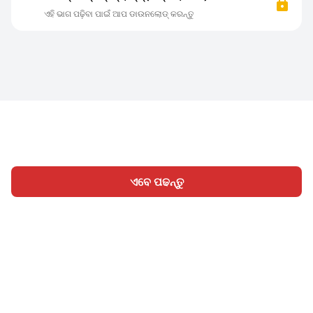
ଏହି ଭାଗ ପଢ଼ିବା ପାଇଁ ଆପ ଡାଉନଲୋଡ୍ କରନ୍ତୁ
ଏବେ ପଢନ୍ତୁ
ହୋମ
ବିଭାଗ
ଲେଖନ୍ତୁ
ସାଇନ୍ ଇନ୍
|
|
© 2026 Nasadiya Tech. Pvt. Ltd.
ଆମ ବିଷୟରେ
ଆମ ସହିତ
|
|
|
କାମ କରନ୍ତୁ
ପ୍ରାଇଭେସି ପଲିସି
ସେବା ସର୍ତ୍ତାବଳୀ
Vulnerability
|
|
Disclosure Policy
Hall of Fame
Trust Center