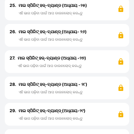
25.
ମାଇ ସ୍ପିରିଟ୍ ହଜ୍-ବ୍ୟାଣ୍ଡ (ଅଧ୍ଯାୟ -୨୫)
ଏହି ଭାଗ ପଢ଼ିବା ପାଇଁ ଆପ ଡାଉନଲୋଡ୍ କରନ୍ତୁ
26.
ମାଇ ସ୍ପିରିଟ୍ ହଜ୍-ବ୍ଯାଣ୍ଡ୍ (ଅଧ୍ଯାୟ- ୨୬)
ଏହି ଭାଗ ପଢ଼ିବା ପାଇଁ ଆପ ଡାଉନଲୋଡ୍ କରନ୍ତୁ
27.
ମାଇ ସ୍ପିରିଟ୍ ହଜ୍-ବ୍ୟାଣ୍ଡ (ଅଧ୍ଯାୟ -୨୭)
ଏହି ଭାଗ ପଢ଼ିବା ପାଇଁ ଆପ ଡାଉନଲୋଡ୍ କରନ୍ତୁ
28.
ମାଇ ସ୍ପିରିଟ୍ ହଜ୍-ବ୍ୟାଣ୍ଡ (ଅଧ୍ଯାୟ - ୨୮)
ଏହି ଭାଗ ପଢ଼ିବା ପାଇଁ ଆପ ଡାଉନଲୋଡ୍ କରନ୍ତୁ
29.
ମାଇ ସ୍ପିରିଟ୍ ହଜ୍-ବ୍ୟାଣ୍ଡ୍ (ଅଧ୍ଯାୟ-୨୯)
ଏହି ଭାଗ ପଢ଼ିବା ପାଇଁ ଆପ ଡାଉନଲୋଡ୍ କରନ୍ତୁ