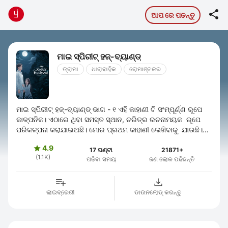

ଆପ ରେ ପଢନ୍ତୁ
ମାଇ ସ୍ପିରୀଟ୍ ହଜ୍-ବ୍ୟାଣ୍ଡ୍
ଡ୍ରାମା
ଧାରାବାହିକ
ରୋମାଞ୍ଚକର
ମାଇ ସ୍ପିରୀଟ୍ ହଜ୍-ବ୍ୟାଣ୍ଡ୍ ଭାଗ - ୧ ଏହି କାହାଣୀ ଟି ସଂମ୍ପୂର୍ଣ୍ଣ ରୂପେ
କାଳ୍ପନିକ। ଏଠାରେ ଥିବା ସମସ୍ତ ସ୍ଥାନ, ଚରିତ୍ର ରଚନାମୟକ ରୂପେ
ପରିକଳ୍ପନା କରାଯାଇଅଛି। ମୋର ପ୍ରଥମ କାହାଣୀ ଲେଖିବାକୁ ଯାଉଛି।
ବାଶ୍ ଆପଣଙ୍କ ...
4.9

17 ଘଣ୍ଟା
21871+
(1.1K)
ପଢିବା ସମୟ
ଜଣ ଲୋକ ପଢିଛନ୍ତି
ଲାଇବ୍ରେରୀ
ଡାଉନଲୋଡ୍ କରନ୍ତୁ