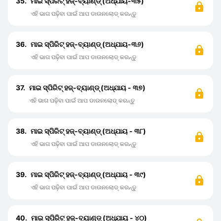
35.
ମାଇ ସ୍ପିରିଟ୍ ହଜ୍-ବ୍ୟାଣ୍ଡ୍ (ଅଧ୍ଯାୟ-୩୫)
ଏହି ଭାଗ ପଢ଼ିବା ପାଇଁ ଆପ ଡାଉନଲୋଡ୍ କରନ୍ତୁ
36.
ମାଇ ସ୍ପିରିଟ୍ ହଜ୍-ବ୍ୟାଣ୍ଡ୍ (ଅଧ୍ଯାୟ-୩୬)
ଏହି ଭାଗ ପଢ଼ିବା ପାଇଁ ଆପ ଡାଉନଲୋଡ୍ କରନ୍ତୁ
37.
ମାଇ ସ୍ପିରିଟ୍ ହଜ୍-ବ୍ୟାଣ୍ଡ୍ (ଅଧ୍ଯାୟ - ୩୭)
ଏହି ଭାଗ ପଢ଼ିବା ପାଇଁ ଆପ ଡାଉନଲୋଡ୍ କରନ୍ତୁ
38.
ମାଇ ସ୍ପିରିଟ୍ ହଜ୍-ବ୍ୟାଣ୍ଡ୍ (ଅଧ୍ଯାୟ - ୩୮)
ଏହି ଭାଗ ପଢ଼ିବା ପାଇଁ ଆପ ଡାଉନଲୋଡ୍ କରନ୍ତୁ
39.
ମାଇ ସ୍ପିରିଟ୍ ହଜ୍-ବ୍ୟାଣ୍ଡ୍ (ଅଧ୍ଯାୟ - ୩୯)
ଏହି ଭାଗ ପଢ଼ିବା ପାଇଁ ଆପ ଡାଉନଲୋଡ୍ କରନ୍ତୁ
40.
ମାଇ ସ୍ପିରିଟ୍ ହଜ୍-ବ୍ୟାଣ୍ଡ୍ (ଅଧ୍ଯାୟ - ୪୦)