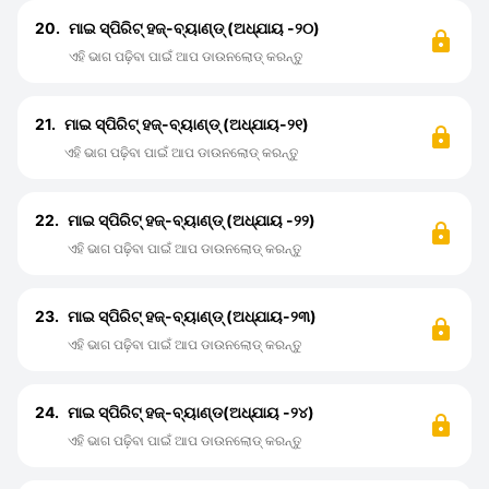
20.
ମାଇ ସ୍ପିରିଟ୍ ହଜ୍-ବ୍ୟାଣ୍ଡ୍ (ଅଧ୍ଯାୟ -୨୦)
ଏହି ଭାଗ ପଢ଼ିବା ପାଇଁ ଆପ ଡାଉନଲୋଡ୍ କରନ୍ତୁ
21.
ମାଇ ସ୍ପିରିଟ୍ ହଜ୍-ବ୍ୟାଣ୍ଡ୍ (ଅଧ୍ଯାୟ-୨୧)
ଏହି ଭାଗ ପଢ଼ିବା ପାଇଁ ଆପ ଡାଉନଲୋଡ୍ କରନ୍ତୁ
22.
ମାଇ ସ୍ପିରିଟ୍ ହଜ୍-ବ୍ୟାଣ୍ଡ୍ (ଅଧ୍ଯାୟ -୨୨)
ଏହି ଭାଗ ପଢ଼ିବା ପାଇଁ ଆପ ଡାଉନଲୋଡ୍ କରନ୍ତୁ
23.
ମାଇ ସ୍ପିରିଟ୍ ହଜ୍-ବ୍ୟାଣ୍ଡ୍ (ଅଧ୍ଯାୟ-୨୩)
ଏହି ଭାଗ ପଢ଼ିବା ପାଇଁ ଆପ ଡାଉନଲୋଡ୍ କରନ୍ତୁ
24.
ମାଇ ସ୍ପିରିଟ୍ ହଜ୍-ବ୍ୟାଣ୍ଡ(ଅଧ୍ଯାୟ -୨୪)
ଏହି ଭାଗ ପଢ଼ିବା ପାଇଁ ଆପ ଡାଉନଲୋଡ୍ କରନ୍ତୁ