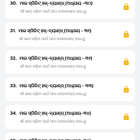
30.
ମାଇ ସ୍ପିରିଟ୍ ହଜ୍-ବ୍ୟାଣ୍ଡ୍ (ଅଧ୍ଯାୟ -୩୦)
ଏହି ଭାଗ ପଢ଼ିବା ପାଇଁ ଆପ ଡାଉନଲୋଡ୍ କରନ୍ତୁ
31.
ମାଇ ସ୍ପିରିଟ୍ ହଜ୍-ବ୍ୟାଣ୍ଡ୍ (ଅଧ୍ଯାୟ - ୩୧)
ଏହି ଭାଗ ପଢ଼ିବା ପାଇଁ ଆପ ଡାଉନଲୋଡ୍ କରନ୍ତୁ
32.
ମାଇ ସ୍ପିରିଟ୍ ହଜ୍-ବ୍ୟାଣ୍ଡ୍ (ଅଧ୍ଯାୟ - ୩୨)
ଏହି ଭାଗ ପଢ଼ିବା ପାଇଁ ଆପ ଡାଉନଲୋଡ୍ କରନ୍ତୁ
33.
ମାଇ ସ୍ପିରିଟ୍ ହଜ୍-ବ୍ୟାଣ୍ଡ୍ (ଅଧ୍ଯାୟ - ୩୩)
ଏହି ଭାଗ ପଢ଼ିବା ପାଇଁ ଆପ ଡାଉନଲୋଡ୍ କରନ୍ତୁ
34.
ମାଇ ସ୍ପିରିଟ୍ ହଜ୍-ବ୍ୟାଣ୍ଡ୍ (ଅଧ୍ଯାୟ-୩୪)
ଏହି ଭାଗ ପଢ଼ିବା ପାଇଁ ଆପ ଡାଉନଲୋଡ୍ କରନ୍ତୁ