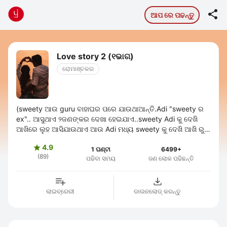

ଆପ ରେ ପଢନ୍ତୁ
Love story 2 (୧ଭାଗ)
ରୋମାଞ୍ଚକର
(sweety ଆଉ guru ବାହାଘର ପରେ ଯାଉଥାଆନ୍ତି.Adi "sweety ର
ex".. ଆସୁଥାଏ ୨ଜଣଙ୍କର ଦେଖା ହେଇଯାଏ..sweety Adi କୁ ଦେଖି
ଆଖିରେ ଲୁହ ଆସିଯାଉଥାଏ ଆଉ Adi ମଧ୍ୟ sweety କୁ ଦେଖି ଆଖି ରୁ
ଲୁହ ଅସି ଜାଉଥାଏ ..guru ଏସବୁ ଦେଖି ଡରି ...
4.9

1 ଘଣ୍ଟା
6499+
(89)
ପଢିବା ସମୟ
ଜଣ ଲୋକ ପଢିଛନ୍ତି
ଲାଇବ୍ରେରୀ
ଡାଉନଲୋଡ୍ କରନ୍ତୁ