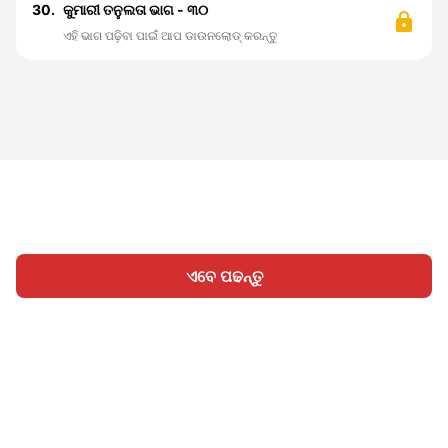
30.
କୁମାରୀ ତନୁଲତା ଭାଗ - ୩୦
ଏହି ଭାଗ ପଢ଼ିବା ପାଇଁ ଆପ ଡାଉନଲୋଡ୍ କରନ୍ତୁ
ଏବେ ପଢନ୍ତୁ
ହୋମ
ବିଭାଗ
ଲେଖନ୍ତୁ
ସାଇନ୍ ଇନ୍
|
|
© 2026 Nasadiya Tech. Pvt. Ltd.
ଆମ ବିଷୟରେ
ଆମ ସହିତ
|
|
|
କାମ କରନ୍ତୁ
ପ୍ରାଇଭେସି ପଲିସି
ସେବା ସର୍ତ୍ତାବଳୀ
Vulnerability
|
|
Disclosure Policy
Hall of Fame
Trust Center