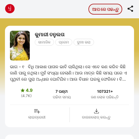

ଆପ ରେ ପଢନ୍ତୁ
କୁମାରୀ ତନୁଲତା
ସାମାଜିକ
ପ୍ରେମ
ଦୁଃଖ ଭରା
ଭାଗ - ୧ ବିଧି ଆକାଶ ପାତାଳ ଭାବି ଚାଲିଥିଲା। ସେ ଏବେ କଣ କରିବ କିଛି
ଜାଣି ପାରୁ ନଥିଲା। ମୁହଁ ସଂଧ୍ୟା ହେଲାଣି। ଆଉ ମାତ୍ର କିଛି ସମୟ ପରେ ଏ
ପୃଥିବୀ ରେ ପୁରା ଅନ୍ଧାର ଘୋଟିଯିବ। ଆଉ ବିଧାନ ଘରକୁ ଫେରିବେ। ବିଧାନ
ଫେରିବା ପୂର୍ବରୁ ...
4.9

7 ଘଣ୍ଟା
107321+
(4.7K)
ପଢିବା ସମୟ
ଜଣ ଲୋକ ପଢିଛନ୍ତି
ଲାଇବ୍ରେରୀ
ଡାଉନଲୋଡ୍ କରନ୍ତୁ