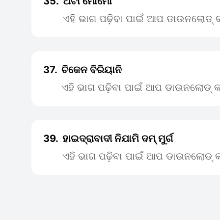
35.
ଅଟା ମୋମୋ
ଏହି ଭାଗ ପଢ଼ିବା ପାଇଁ ଆପ ଡାଉନଲୋଡ୍ କ
37.
ଚିକେନ ବିରିୟାନି
ଏହି ଭାଗ ପଢ଼ିବା ପାଇଁ ଆପ ଡାଉନଲୋଡ୍ କ
39.
ହାଇଦ୍ରାବାଦୀ ନିଯାମି ଦମ୍ ମୁର୍ଗ
ଏହି ଭାଗ ପଢ଼ିବା ପାଇଁ ଆପ ଡାଉନଲୋଡ୍ କ