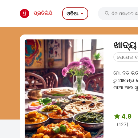

ପ୍ରତିଲିପି
ଓଡିଆ

ଖାଦ୍ୟ 
ରୋଷେଇ ବ
ମୋ ବଡ ଭଉଣ
ଠୁ ଆରମ୍ଭ କ
ମାଆ ଆଉ ଖୁଡ

4.9
(127)