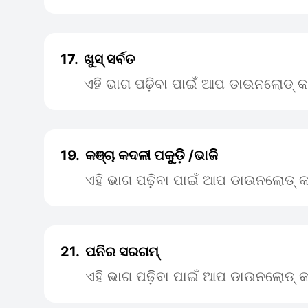
17.
ଖୁସ୍ ସର୍ବତ
ଏହି ଭାଗ ପଢ଼ିବା ପାଇଁ ଆପ ଡାଉନଲୋଡ୍ କ
19.
କଞ୍ଚା କଦଳୀ ପକୁଡ଼ି /ଭାଜି
ଏହି ଭାଗ ପଢ଼ିବା ପାଇଁ ଆପ ଡାଉନଲୋଡ୍ କ
21.
ପନିର ସରଗମ୍
ଏହି ଭାଗ ପଢ଼ିବା ପାଇଁ ଆପ ଡାଉନଲୋଡ୍ କ