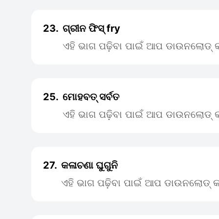
23.
ଗ୍ରୀନ ଫିସ୍ fry
ଏହି ଭାଗ ପଢ଼ିବା ପାଇଁ ଆପ ଡାଉନଲୋଡ୍ କ
25.
ମୋହବତ୍ ସର୍ବତ
ଏହି ଭାଗ ପଢ଼ିବା ପାଇଁ ଆପ ଡାଉନଲୋଡ୍ କ
27.
କଳାଚଣା ଘୁଗୁନି
ଏହି ଭାଗ ପଢ଼ିବା ପାଇଁ ଆପ ଡାଉନଲୋଡ୍ କ