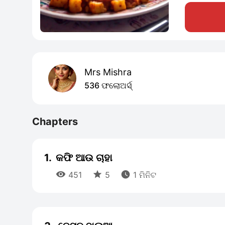
Mrs Mishra
536 ଫଲୋଅର୍ସ୍
Chapters
1.
କଫି ଆଉ ଚାହା



451
5
1 ମିନିଟ