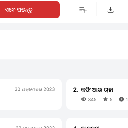
ଏବେ ପଢନ୍ତୁ
30 ଅକ୍ଟୋବର 2023
2.
କଫି ଆଉ ଚାହା



345
5
1