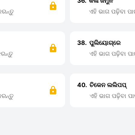
36.
କଳା ଜମୁନ
ରନ୍ତୁ
ଏହି ଭାଗ ପଢ଼ିବା 
38.
ପୁଲିୟୋଗ୍ରେ
ରନ୍ତୁ
ଏହି ଭାଗ ପଢ଼ିବା 
40.
ଚିକେନ ଲଲିପପ୍
ରନ୍ତୁ
ଏହି ଭାଗ ପଢ଼ିବା 