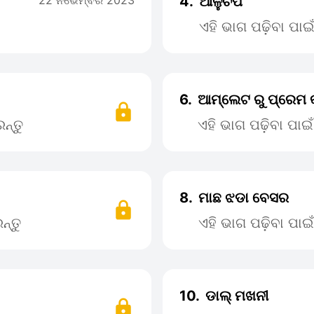
22 ନଭେମ୍ବର 2023
4.
ଆଳୁଚପ
ଏହି ଭାଗ ପଢ଼ିବା ପା
6.
ଆମ୍ଲେଟ ରୁ ପ୍ରେମ 
ନ୍ତୁ
ଏହି ଭାଗ ପଢ଼ିବା ପା
8.
ମାଛ ଝଡା ବେସର
ନ୍ତୁ
ଏହି ଭାଗ ପଢ଼ିବା ପା
10.
ଡାଲ୍ ମଖନୀ