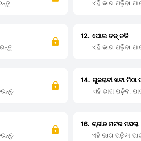
ନ୍ତୁ
ଏହି ଭାଗ ପଢ଼ିବା ପ
12.
ପୋଇ ଚଡ୍ ଚଡି
ରନ୍ତୁ
ଏହି ଭାଗ ପଢ଼ିବା ପ
14.
ଗୁଜରାଟୀ ଖଟା ମିଠା 
ରନ୍ତୁ
ଏହି ଭାଗ ପଢ଼ିବା 
16.
ଗ୍ରୀନ ମଟର ମସଲା
ରନ୍ତୁ
ଏହି ଭାଗ ପଢ଼ିବା ପ