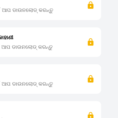
ଇଁ ଆପ ଡାଉନଲୋଡ୍ କରନ୍ତୁ
କାହାଣୀ
ଇଁ ଆପ ଡାଉନଲୋଡ୍ କରନ୍ତୁ
ଇଁ ଆପ ଡାଉନଲୋଡ୍ କରନ୍ତୁ