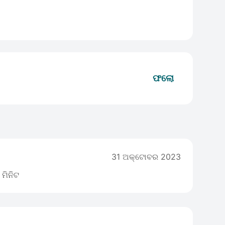
ଫଲୋ
31 ଅକ୍ଟୋବର 2023
 ମିନିଟ