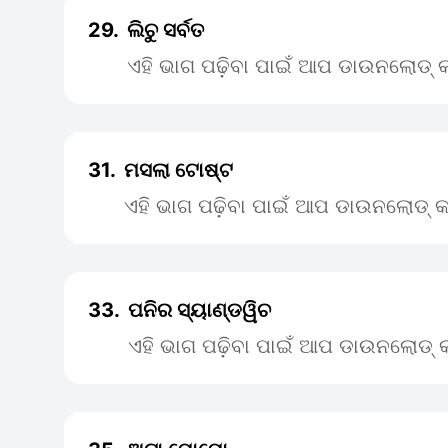
29.
ଲିଚୁ ସର୍ବତ
ଏହି ଭାଗ ପଢ଼ିବା ପାଇଁ ଆପ ଡାଉନଲୋଡ୍ କ
31.
ମସଲା ଟୋଷ୍ଟ
ଏହି ଭାଗ ପଢ଼ିବା ପାଇଁ ଆପ ଡାଉନଲୋଡ୍ କ
33.
ପନିର ସ୍ୟାଣ୍ଡୱିଚ
ଏହି ଭାଗ ପଢ଼ିବା ପାଇଁ ଆପ ଡାଉନଲୋଡ୍ କ