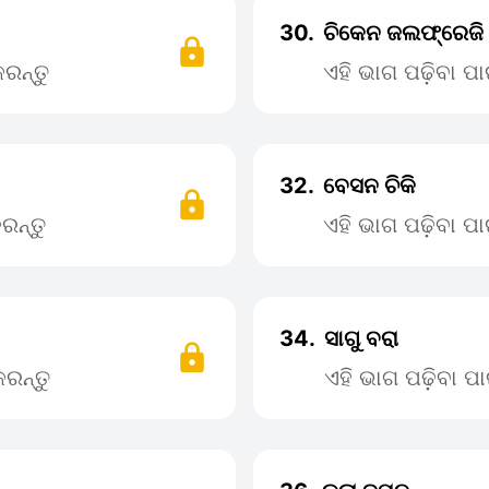
30.
ଚିକେନ ଜଲଫ୍ରେଜି
ରନ୍ତୁ
ଏହି ଭାଗ ପଢ଼ିବା 
32.
ବେସନ ଚିକି
ରନ୍ତୁ
ଏହି ଭାଗ ପଢ଼ିବା 
34.
ସାଗୁ ବରା
ରନ୍ତୁ
ଏହି ଭାଗ ପଢ଼ିବା 