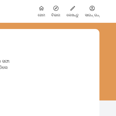
ହୋମ
ବିଭାଗ
ଲେଖନ୍ତୁ
ସାଇନ୍ ଇନ୍
ର ସଫା
ପଡିଲେ