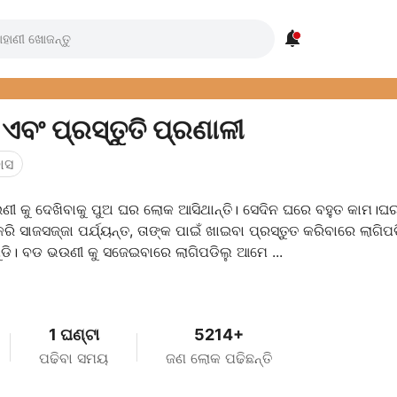

ଏବଂ ପ୍ରସ୍ତୁତି ପ୍ରଣାଳୀ
ାସ
ୀ କୁ ଦେଖିବାକୁ ପୁଅ ଘର ଲୋକ ଆସିଥାନ୍ତି। ସେଦିନ ଘରେ ବହୁତ କାମ।ଘ
ରି ସାଜସଜ୍ଜା ପର୍ଯ୍ୟନ୍ତ, ତାଙ୍କ ପାଇଁ ଖାଇବା ପ୍ରସ୍ତୁତ କରିବାରେ ଲାଗି
ି। ବଡ ଭଉଣୀ କୁ ସଜେଇବାରେ ଲାଗିପଡିଲୁ ଆମେ ...
1 ଘଣ୍ଟା
5214+
ପଢିବା ସମୟ
ଜଣ ଲୋକ ପଢିଛନ୍ତି