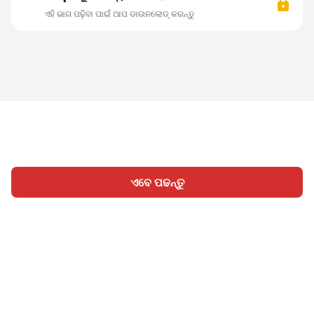
ଏହି ଭାଗ ପଢ଼ିବା ପାଇଁ ଆପ ଡାଉନଲୋଡ୍ କରନ୍ତୁ
ଏବେ ପଢନ୍ତୁ
ହୋମ
ବିଭାଗ
ଲେଖନ୍ତୁ
ସାଇନ୍ ଇନ୍
|
|
© 2026 Nasadiya Tech. Pvt. Ltd.
ଆମ ବିଷୟରେ
ଆମ ସହିତ
|
|
|
କାମ କରନ୍ତୁ
ପ୍ରାଇଭେସି ପଲିସି
ସେବା ସର୍ତ୍ତାବଳୀ
Vulnerability
|
|
Disclosure Policy
Hall of Fame
Trust Center