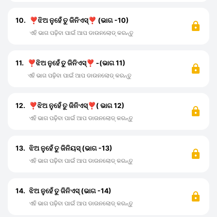
10.
❣️ଝିଅ ନୁହେଁ ତୁ ଜିନିଏସ୍❣️ (ଭାଗ -10)
ଏହି ଭାଗ ପଢ଼ିବା ପାଇଁ ଆପ ଡାଉନଲୋଡ୍ କରନ୍ତୁ
11.
❣️ଝିଅ ନୁହେଁ ତୁ ଜିନିଏସ୍❣️ -(ଭାଗ 11)
ଏହି ଭାଗ ପଢ଼ିବା ପାଇଁ ଆପ ଡାଉନଲୋଡ୍ କରନ୍ତୁ
12.
❣️ଝିଅ ନୁହେଁ ତୁ ଜିନିଏସ୍❣️( ଭାଗ 12)
ଏହି ଭାଗ ପଢ଼ିବା ପାଇଁ ଆପ ଡାଉନଲୋଡ୍ କରନ୍ତୁ
13.
ଝିଅ ନୁହେଁ ତୁ ଜିନିୟସ୍ (ଭାଗ -13)
ଏହି ଭାଗ ପଢ଼ିବା ପାଇଁ ଆପ ଡାଉନଲୋଡ୍ କରନ୍ତୁ
14.
ଝିଅ ନୁହେଁ ତୁ ଜିନିଏସ୍ (ଭାଗ -14)
ଏହି ଭାଗ ପଢ଼ିବା ପାଇଁ ଆପ ଡାଉନଲୋଡ୍ କରନ୍ତୁ