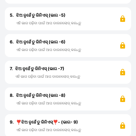
5.
ଝିଅ ନୁହେଁ ତୁ ଜିନିଏସ୍ (ଭାଗ -5)
ଏହି ଭାଗ ପଢ଼ିବା ପାଇଁ ଆପ ଡାଉନଲୋଡ୍ କରନ୍ତୁ
6.
ଝିଅ ନୁହେଁ ତୁ ଜିନିଏସ୍ (ଭାଗ -6)
ଏହି ଭାଗ ପଢ଼ିବା ପାଇଁ ଆପ ଡାଉନଲୋଡ୍ କରନ୍ତୁ
7.
ଝିଅ ନୁହେଁ ତୁ ଜିନିଏସ୍ (ଭାଗ -7)
ଏହି ଭାଗ ପଢ଼ିବା ପାଇଁ ଆପ ଡାଉନଲୋଡ୍ କରନ୍ତୁ
8.
ଝିଅ ନୁହେଁ ତୁ ଜିନିଏସ୍ (ଭାଗ -8)
ଏହି ଭାଗ ପଢ଼ିବା ପାଇଁ ଆପ ଡାଉନଲୋଡ୍ କରନ୍ତୁ
9.
❣️ଝିଅ ନୁହେଁ ତୁ ଜିନିଏସ୍❣️- (ଭାଗ- 9)
ଏହି ଭାଗ ପଢ଼ିବା ପାଇଁ ଆପ ଡାଉନଲୋଡ୍ କରନ୍ତୁ