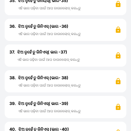
35.
ଝିଅ ନୁହେଁ ତୁ ଜିନିୟସ୍( ଭାଗ-35)
ଏହି ଭାଗ ପଢ଼ିବା ପାଇଁ ଆପ ଡାଉନଲୋଡ୍ କରନ୍ତୁ
36.
ଝିଅ ନୁହେଁ ତୁ ଜିନିଏସ୍ (ଭାଗ -36)
ଏହି ଭାଗ ପଢ଼ିବା ପାଇଁ ଆପ ଡାଉନଲୋଡ୍ କରନ୍ତୁ
37.
ଝିଅ ନୁହେଁ ତୁ ଜିନିଏସ୍( ଭାଗ -37)
ଏହି ଭାଗ ପଢ଼ିବା ପାଇଁ ଆପ ଡାଉନଲୋଡ୍ କରନ୍ତୁ
38.
ଝିଅ ନୁହେଁ ତୁ ଜିନିଏସ୍ (ଭାଗ- 38)
ଏହି ଭାଗ ପଢ଼ିବା ପାଇଁ ଆପ ଡାଉନଲୋଡ୍ କରନ୍ତୁ
39.
ଝିଅ ନୁହେଁ ତୁ ଜିନିଏସ୍( ଭାଗ -39)
ଏହି ଭାଗ ପଢ଼ିବା ପାଇଁ ଆପ ଡାଉନଲୋଡ୍ କରନ୍ତୁ
40.
ଝିଅ ନୁହେଁ ତୁ ଜିନିଏସ୍ (ଭାଗ -40)