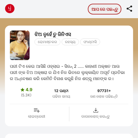

ଆପ ରେ ପଢନ୍ତୁ
ଝିଅ ନୁହେଁ ତୁ ଜିନିଏସ୍
ରୋମାଞ୍ଚକର
ରହସ୍ୟ
ଫାଣ୍ଟାସି
ପରୀ ଟିଏ କେଇ ଆସିଛି ଓହ୍ଲାଇ - ସିଜନ୍ 2 ..... କାହାଣୀ ଅକ୍ଷତ ଆଉ
ପରୀ ଙ୍କ ଝିଅ ଅକ୍ଷରା ର ଯିଏ ନିଜ ଭିତରେ ଲୁକ୍କାୟିତ ଅପୂର୍ବ ପ୍ରତିଭା
ର ଅନ୍ବେଷଣ କରି କେମିତି ବିନାଶ କରୁଛି ନିଜ ଶତ୍ରୁ ମାନଙ୍କ ର।
4.9

12 ଘଣ୍ଟା
97731+
(5.3K)
ପଢିବା ସମୟ
ଜଣ ଲୋକ ପଢିଛନ୍ତି
ଲାଇବ୍ରେରୀ
ଡାଉନଲୋଡ୍ କରନ୍ତୁ