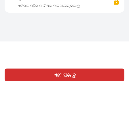
ଏହି ଭାଗ ପଢ଼ିବା ପାଇଁ ଆପ ଡାଉନଲୋଡ୍ କରନ୍ତୁ
ଏବେ ପଢନ୍ତୁ
ହୋମ
ବିଭାଗ
ଲେଖନ୍ତୁ
ସାଇନ୍ ଇନ୍
|
|
© 2026 Nasadiya Tech. Pvt. Ltd.
ଆମ ବିଷୟରେ
ଆମ ସହିତ
|
|
|
କାମ କରନ୍ତୁ
ପ୍ରାଇଭେସି ପଲିସି
ସେବା ସର୍ତ୍ତାବଳୀ
Vulnerability
|
|
Disclosure Policy
Hall of Fame
Trust Center