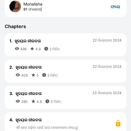
Monalisha
ଫଲୋ
91 ଫଲୋଅର୍ସ୍
Chapters
22 ଡିସେମ୍ବର 2024
1.
ହୃଦୟର ନୀରବତା



496
4.9
2 ମିନିଟ୍
22 ଡିସେମ୍ବର 2024
2.
ହୃଦୟର ନୀରବତା



409
5
2 ମିନିଟ୍
23 ଡିସେମ୍ବର 2024
3.
ହୃଦୟର ନୀରବତା



380
4.8
3 ମିନିଟ୍
4.
ହୃଦୟର ନୀରବତା
ଏହି ଭାଗ ପଢ଼ିବା ପାଇଁ ଆପ ଡାଉନଲୋଡ୍ କରନ୍ତୁ