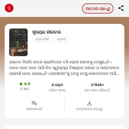

ଆପ ରେ ପଢନ୍ତୁ
ହୃଦୟର ନୀରବତା
ଧାରାବାହିକ
ପ୍ରେମ
ଡ଼କ୍ଟର ମିତାଲି ତାଙ୍କ କ୍ୟାବିନରେ ବସି ରୋଗୀ ମାନଙ୍କୁ ଦେଖୁଛନ୍ତି।
ଜଣକ ପରେ ଜଣେ ଆସି ନିଜ ସ୍ୱାସ୍ଥ୍ୟ ବିଷୟରେ ଜଣାଇ ଓ ଡାକ୍ତରଙ୍କ
ପରାମର୍ଶ ନେଇ ଯାଉଛନ୍ତି। ରୋଗୀମାନଂକୁ ଦେଖୁ ଦେଖୁ କେତେବେଳେ ଆସି
ଅପରାହ୍ନ ତିନିଟା ବାଜି ଗଲା ...
4.9

4 ଘଣ୍ଟା
27936+
(1.4K)
ପଢିବା ସମୟ
ଜଣ ଲୋକ ପଢିଛନ୍ତି
ଲାଇବ୍ରେରୀ
ଡାଉନଲୋଡ୍ କରନ୍ତୁ