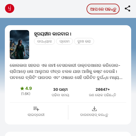

ଆପ ରେ ପଢନ୍ତୁ
ହୃଦୟହୀନ କାରବାର।
ଉପନ୍ୟାସ
ପ୍ରେମ
ଦୁଃଖ ଭରା
କୋଲକାତା ସହରର ଏକ ନାମୀ ବେସରକାରୀ ଡାକ୍ତରଖାନାର କରିଡୋର-
ଚାରିଆଡ଼େ ଧଳା ଆଲୁଅର ତୀବ୍ର ଝଲକ ଯାହା ଆଖିକୁ କଷ୍ଟ ଦେଉଛି।
ପବନରେ ବ୍ଲିଚିଂ ପାଉଡର ଏବଂ ଓଷଧର ସେହି ପରିଚିତ ଦୁର୍ଗନ୍ଧ ମଧ୍ୟରେ
୨୩ ବର୍ଷର ଜଣେ ଯୁବତୀ ପ୍ଲାଷ୍ଟିକ୍ ...
4.9

30 ଘଣ୍ଟା
26647+
(1.6K)
ପଢିବା ସମୟ
ଜଣ ଲୋକ ପଢିଛନ୍ତି
ଲାଇବ୍ରେରୀ
ଡାଉନଲୋଡ୍ କରନ୍ତୁ