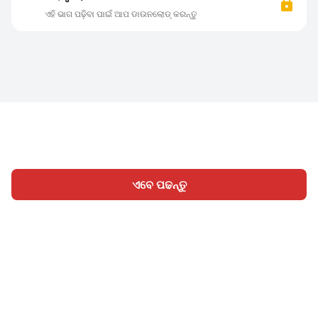
ଏହି ଭାଗ ପଢ଼ିବା ପାଇଁ ଆପ ଡାଉନଲୋଡ୍ କରନ୍ତୁ
ଏବେ ପଢନ୍ତୁ
ହୋମ
ବିଭାଗ
ଲେଖନ୍ତୁ
ସାଇନ୍ ଇନ୍
|
|
© 2026 Nasadiya Tech. Pvt. Ltd.
ଆମ ବିଷୟରେ
ଆମ ସହିତ
|
|
|
କାମ କରନ୍ତୁ
ପ୍ରାଇଭେସି ପଲିସି
ସେବା ସର୍ତ୍ତାବଳୀ
Vulnerability
|
|
Disclosure Policy
Hall of Fame
Trust Center