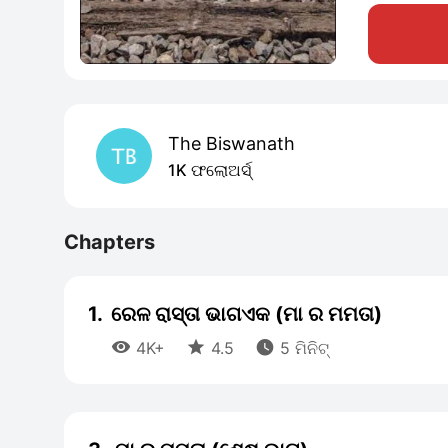
The Biswanath
1K ଫଲୋଅର୍ସ୍
Chapters
1.
ରେଳ ରାସ୍ତା ଭାଗଏକ (ମା ର ମମତା)



4K+
4.5
5 ମିନିଟ୍