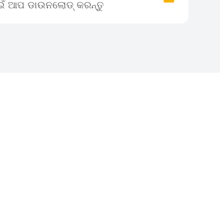
ାଇଁ ଆପ ଡାଉନଲୋଡ୍ କରନ୍ତୁ