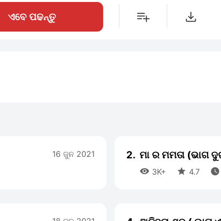
ଏବେ ପଢନ୍ତୁ
16 ଜୁନ 2021
2.
ମା ର ମମତା (ଭାଗ ଦୁ



3K+
4.7