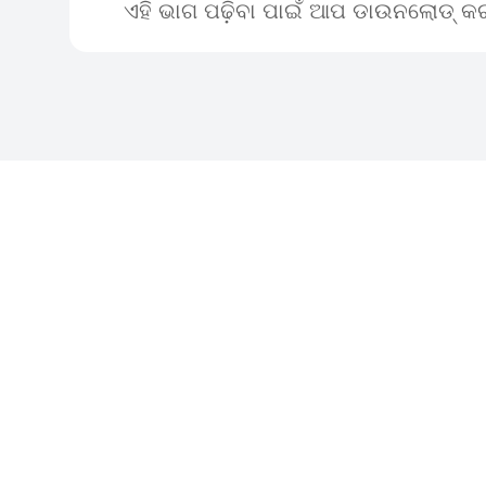
ଏହି ଭାଗ ପଢ଼ିବା ପାଇଁ ଆପ ଡାଉନଲୋଡ୍ କର