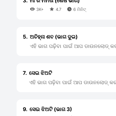
3.
ମା ର ମମତା (ଶେଷ ଭାଗ)



3K+
4.7
6 ମିନିଟ୍
5.
ଅଚିହ୍ନା ଶବ (ଭାଗ ଦୁଇ)
ଏହି ଭାଗ ପଢ଼ିବା ପାଇଁ ଆପ ଡାଉନଲୋଡ୍ କର
7.
ସେଇ ଝିଅଟି
ଏହି ଭାଗ ପଢ଼ିବା ପାଇଁ ଆପ ଡାଉନଲୋଡ୍ କର
9.
ସେଇ ଝିଅଟି (ଭାଗ 3)