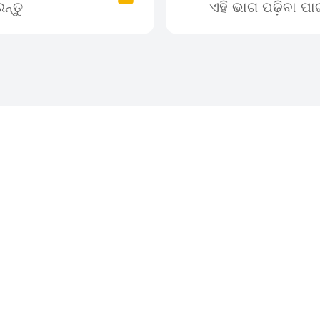
ନ୍ତୁ
ଏହି ଭାଗ ପଢ଼ିବା ପ