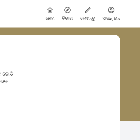
ହୋମ
ବିଭାଗ
ଲେଖନ୍ତୁ
ସାଇନ୍ ଇନ୍
ହ ଜୋଡି
 ରେଳ