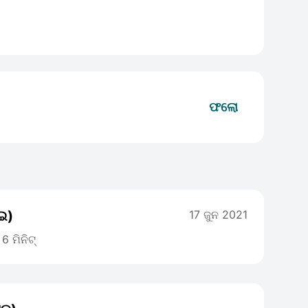
ଫଲୋ
ଇ)
17 ଜୁନ 2021
6 ମିନିଟ୍