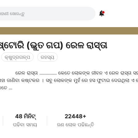

ହରର୍ ଷ୍ଟୋରି (ଭୁତ ଗପ) ରେଳ ରାସ୍ତା
କ୍ଷୁଦ୍ରଗଳ୍ପ
ରହସ୍ୟ
ରେଳ ରାସ୍ତା .............. କେତେ ଲୋକଙ୍କ ଜୀବନ ଏ ରେଳ ରାସ୍ତା ସ
ତାହା ଜାଣିବା କଷ୍ଟକର । ସବୁ ଲୋକଙ୍କ ମୁହଁ ରେ ହସ ଫୁଟାଇ ଦେଇଥିଲା ଏ
େତେ ...
48 ମିନିଟ୍
22448+
ପଢିବା ସମୟ
ଜଣ ଲୋକ ପଢିଛନ୍ତି