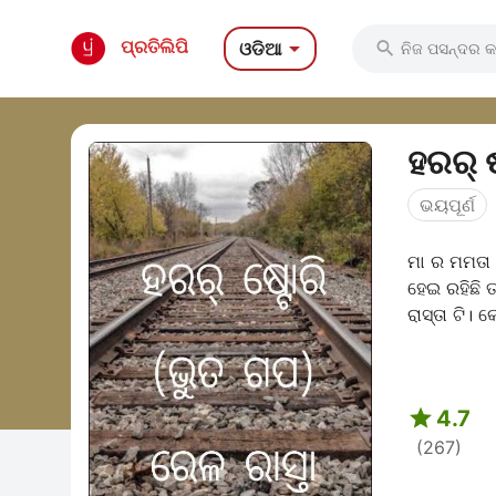

ପ୍ରତିଲିପି
ଓଡିଆ

ଭୟପୂର୍ଣ
ମା ର ମମତା 
ହେଇ ରହିଛି 
ରାସ୍ତା ଟି। କ

4.7
(267)