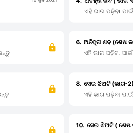
18 ଜୁନ 2021
4.
ଅଚିହ୍ନା ଶବ ( ଭାଗ 
ଏହି ଭାଗ ପଢ଼ିବା ପା
6.
ଅଚିହ୍ନା ଶବ (ଶେଷ ଭ
ନ୍ତୁ
ଏହି ଭାଗ ପଢ଼ିବା ପା
8.
ସେଇ ଝିଅଟି (ଭାଗ-2
ନ୍ତୁ
ଏହି ଭାଗ ପଢ଼ିବା ପା
10.
ସେଇ ଝିଅଟି ( ଶେଷ