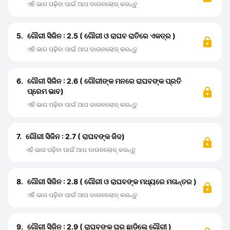
ଏହି ଭାଗ ପଢ଼ିବା ପାଇଁ ଆପ ଡାଉନଲୋଡ୍ କରନ୍ତୁ
5.
ଗୌରୀ ସିଜିନ : 2.5 ( ଗୌରୀ ଓ ରାଘବ ରାତିରେ ଏକତ୍ର )
ଏହି ଭାଗ ପଢ଼ିବା ପାଇଁ ଆପ ଡାଉନଲୋଡ୍ କରନ୍ତୁ
6.
ଗୌରୀ ସିଜିନ : 2.6 ( ଗୌରୀଙ୍କ ମନରେ ରାଘବଙ୍କ ପ୍ରତି
ପ୍ରେମ ଭାବ)
ଏହି ଭାଗ ପଢ଼ିବା ପାଇଁ ଆପ ଡାଉନଲୋଡ୍ କରନ୍ତୁ
7.
ଗୌରୀ ସିଜିନ : 2.7 ( ରାଘବଙ୍କ ଜିଦ)
ଏହି ଭାଗ ପଢ଼ିବା ପାଇଁ ଆପ ଡାଉନଲୋଡ୍ କରନ୍ତୁ
8.
ଗୌରୀ ସିଜିନ : 2.8 ( ଗୌରୀ ଓ ରାଘବଙ୍କ ମଧ୍ୟରେ ମତାନ୍ତର )
ଏହି ଭାଗ ପଢ଼ିବା ପାଇଁ ଆପ ଡାଉନଲୋଡ୍ କରନ୍ତୁ
9.
ଗୌରୀ ସିଜିନ : 2.9 ( ରାଘବଙ୍କ ଘର ଛାଡିଲେ ଗୌରୀ )