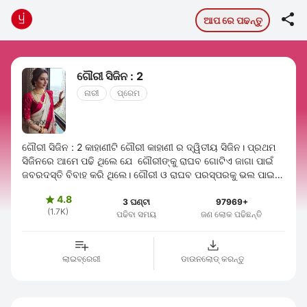

ଆପ ରେ ପଢନ୍ତୁ
ଗୌରୀ ସିଜିନ : 2
ନାରୀ
ପ୍ରେମ
ଗୌରୀ ସିଜିନ : 2 କାହାଣୀଟି ଗୌରୀ କାହାଣୀ ର ଦ୍ୱିତୀୟ ସିଜିନ। ପ୍ରଥମ
ସିଜିନରେ ଆମେ ପଢି ଥିଲେ ଯେ ଗୌରୀଙ୍କୁ ରାଘବ ଗୋଟିଏ ଜାଗା ପାଇଁ
ଜବରଦସ୍ତି ବିବାହ କରି ଥିଲେ। ଗୌରୀ ଓ ରାଘବ ପରସ୍ପରକୁ ଭଲ ପାଇ
ବସି ଥିଲେ। ହେଲେ ରାଘବଙ୍କୁ ଗୌରୀ ...
4.8

3 ଘଣ୍ଟା
97969+
(1.7K)
ପଢିବା ସମୟ
ଜଣ ଲୋକ ପଢିଛନ୍ତି
ଲାଇବ୍ରେରୀ
ଡାଉନଲୋଡ୍ କରନ୍ତୁ