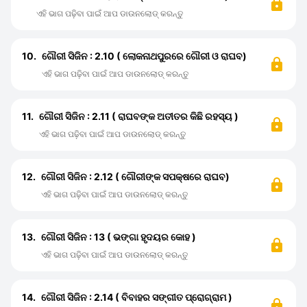
ଏହି ଭାଗ ପଢ଼ିବା ପାଇଁ ଆପ ଡାଉନଲୋଡ୍ କରନ୍ତୁ
10.
ଗୌରୀ ସିଜିନ : 2.10 ( ଲୋକନାଥପୁରରେ ଗୌରୀ ଓ ରାଘବ)
ଏହି ଭାଗ ପଢ଼ିବା ପାଇଁ ଆପ ଡାଉନଲୋଡ୍ କରନ୍ତୁ
11.
ଗୌରୀ ସିଜିନ : 2.11 ( ରାଘବଙ୍କ ଅତୀତର କିଛି ରହସ୍ୟ )
ଏହି ଭାଗ ପଢ଼ିବା ପାଇଁ ଆପ ଡାଉନଲୋଡ୍ କରନ୍ତୁ
12.
ଗୌରୀ ସିଜିନ : 2.12 ( ଗୌରୀଙ୍କ ସପକ୍ଷରେ ରାଘବ)
ଏହି ଭାଗ ପଢ଼ିବା ପାଇଁ ଆପ ଡାଉନଲୋଡ୍ କରନ୍ତୁ
13.
ଗୌରୀ ସିଜିନ : 13 ( ଭଙ୍ଗା ହୃଦୟର କୋହ )
ଏହି ଭାଗ ପଢ଼ିବା ପାଇଁ ଆପ ଡାଉନଲୋଡ୍ କରନ୍ତୁ
14.
ଗୌରୀ ସିଜିନ : 2.14 ( ବିବାହର ସଙ୍ଗୀତ ପ୍ରୋଗ୍ରାମ )