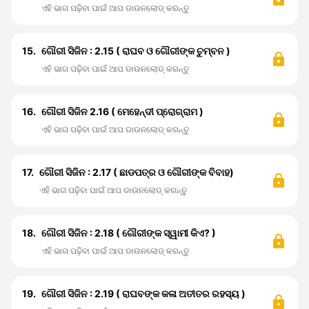
ଏହି ଭାଗ ପଢ଼ିବା ପାଇଁ ଆପ ଡାଉନଲୋଡ୍ କରନ୍ତୁ
15.
ଗୌରୀ ସିଜିନ : 2.15 ( ରାଘବ ଓ ଗୌରୀଙ୍କ ଚୁମ୍ବନ )
ଏହି ଭାଗ ପଢ଼ିବା ପାଇଁ ଆପ ଡାଉନଲୋଡ୍ କରନ୍ତୁ
16.
ଗୌରୀ ସିଜିନ 2.16 ( ମେହେନ୍ଦୀ ପ୍ରୋଗ୍ରାମ )
ଏହି ଭାଗ ପଢ଼ିବା ପାଇଁ ଆପ ଡାଉନଲୋଡ୍ କରନ୍ତୁ
17.
ଗୌରୀ ସିଜିନ : 2.17 ( ଛାଡପତ୍ର ଓ ଗୌରୀଙ୍କ ବିବାହ)
ଏହି ଭାଗ ପଢ଼ିବା ପାଇଁ ଆପ ଡାଉନଲୋଡ୍ କରନ୍ତୁ
18.
ଗୌରୀ ସିଜିନ : 2.18 ( ଗୌରୀଙ୍କ ସ୍ୱାମୀ କିଏ? )
ଏହି ଭାଗ ପଢ଼ିବା ପାଇଁ ଆପ ଡାଉନଲୋଡ୍ କରନ୍ତୁ
19.
ଗୌରୀ ସିଜିନ : 2.19 ( ରାଘବଙ୍କ କଳା ଅତୀତର ରହସ୍ୟ )