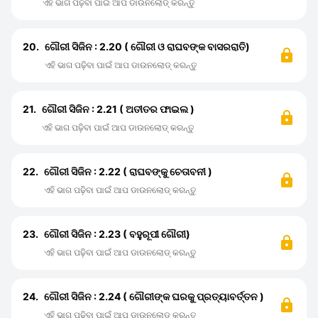
ଏହି ଭାଗ ପଢ଼ିବା ପାଇଁ ଆପ ଡାଉନଲୋଡ୍ କରନ୍ତୁ
20.
ଗୌରୀ ସିଜିନ : 2.20 ( ଗୌରୀ ଓ ରାଘବଙ୍କ ବାସରରାତି)
ଏହି ଭାଗ ପଢ଼ିବା ପାଇଁ ଆପ ଡାଉନଲୋଡ୍ କରନ୍ତୁ
21.
ଗୌରୀ ସିଜିନ : 2.21 ( ଅତୀତର ଫାଇଲ )
ଏହି ଭାଗ ପଢ଼ିବା ପାଇଁ ଆପ ଡାଉନଲୋଡ୍ କରନ୍ତୁ
22.
ଗୌରୀ ସିଜିନ : 2.22 ( ରାଘବଙ୍କୁ ଚେତାବନୀ )
ଏହି ଭାଗ ପଢ଼ିବା ପାଇଁ ଆପ ଡାଉନଲୋଡ୍ କରନ୍ତୁ
23.
ଗୌରୀ ସିଜିନ : 2.23 ( ବହୁରୂପୀ ଗୌରୀ)
ଏହି ଭାଗ ପଢ଼ିବା ପାଇଁ ଆପ ଡାଉନଲୋଡ୍ କରନ୍ତୁ
24.
ଗୌରୀ ସିଜିନ : 2.24 ( ଗୌରୀଙ୍କ ଘରକୁ ପ୍ରତ୍ୟାବର୍ତ୍ତନ )
ଏହି ଭାଗ ପଢ଼ିବା ପାଇଁ ଆପ ଡାଉନଲୋଡ୍ କରନ୍ତୁ