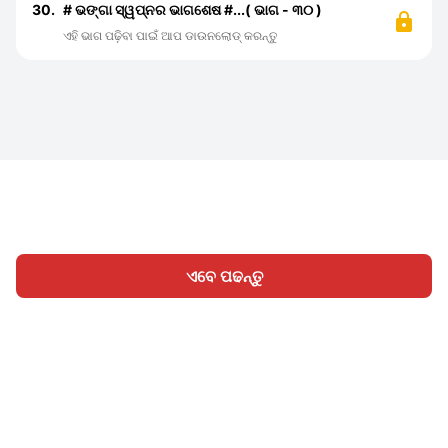
30.
# ଭଙ୍ଗା ସ୍ୱପ୍ନର ଭାଗଶେଷ #...( ଭାଗ - ୩୦ )
ଏହି ଭାଗ ପଢ଼ିବା ପାଇଁ ଆପ ଡାଉନଲୋଡ୍ କରନ୍ତୁ
ଏବେ ପଢନ୍ତୁ
ହୋମ
ବିଭାଗ
ଲେଖନ୍ତୁ
ସାଇନ୍ ଇନ୍
|
|
© 2026 Nasadiya Tech. Pvt. Ltd.
ଆମ ବିଷୟରେ
ଆମ ସହିତ
|
|
|
କାମ କରନ୍ତୁ
ପ୍ରାଇଭେସି ପଲିସି
ସେବା ସର୍ତ୍ତାବଳୀ
Vulnerability
|
|
Disclosure Policy
Hall of Fame
Trust Center