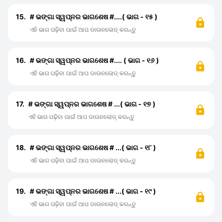
15.
# ଭଙ୍ଗା ସ୍ୱପ୍ନର ଭାଗଶେଷ #....( ଭାଗ - ୧୫ )
ଏହି ଭାଗ ପଢ଼ିବା ପାଇଁ ଆପ ଡାଉନଲୋଡ୍ କରନ୍ତୁ
16.
# ଭଙ୍ଗା ସ୍ୱପ୍ନର ଭାଗଶେଷ #.... ( ଭାଗ - ୧୬ )
ଏହି ଭାଗ ପଢ଼ିବା ପାଇଁ ଆପ ଡାଉନଲୋଡ୍ କରନ୍ତୁ
17.
# ଭଙ୍ଗା ସ୍ୱପ୍ନର ଭାଗଶେଷ # ...( ଭାଗ - ୧୭ )
ଏହି ଭାଗ ପଢ଼ିବା ପାଇଁ ଆପ ଡାଉନଲୋଡ୍ କରନ୍ତୁ
18.
# ଭଙ୍ଗା ସ୍ୱପ୍ନର ଭାଗଶେଷ # ...( ଭାଗ - ୧୮ )
ଏହି ଭାଗ ପଢ଼ିବା ପାଇଁ ଆପ ଡାଉନଲୋଡ୍ କରନ୍ତୁ
19.
# ଭଙ୍ଗା ସ୍ୱପ୍ନର ଭାଗଶେଷ # ...( ଭାଗ - ୧୯ )
ଏହି ଭାଗ ପଢ଼ିବା ପାଇଁ ଆପ ଡାଉନଲୋଡ୍ କରନ୍ତୁ