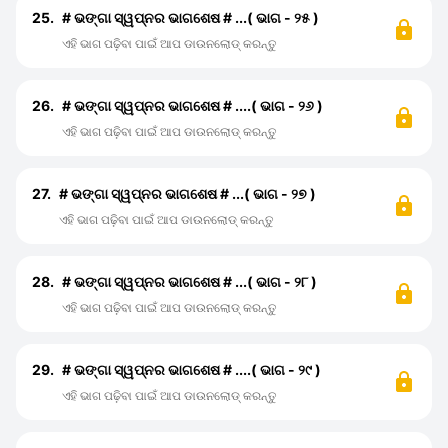
25.
# ଭଙ୍ଗା ସ୍ୱପ୍ନର ଭାଗଶେଷ # ...( ଭାଗ - ୨୫ )
ଏହି ଭାଗ ପଢ଼ିବା ପାଇଁ ଆପ ଡାଉନଲୋଡ୍ କରନ୍ତୁ
26.
# ଭଙ୍ଗା ସ୍ୱପ୍ନର ଭାଗଶେଷ # ....( ଭାଗ - ୨୬ )
ଏହି ଭାଗ ପଢ଼ିବା ପାଇଁ ଆପ ଡାଉନଲୋଡ୍ କରନ୍ତୁ
27.
# ଭଙ୍ଗା ସ୍ୱପ୍ନର ଭାଗଶେଷ # ...( ଭାଗ - ୨୭ )
ଏହି ଭାଗ ପଢ଼ିବା ପାଇଁ ଆପ ଡାଉନଲୋଡ୍ କରନ୍ତୁ
28.
# ଭଙ୍ଗା ସ୍ୱପ୍ନର ଭାଗଶେଷ # ...( ଭାଗ - ୨୮ )
ଏହି ଭାଗ ପଢ଼ିବା ପାଇଁ ଆପ ଡାଉନଲୋଡ୍ କରନ୍ତୁ
29.
# ଭଙ୍ଗା ସ୍ୱପ୍ନର ଭାଗଶେଷ # ....( ଭାଗ - ୨୯ )
ଏହି ଭାଗ ପଢ଼ିବା ପାଇଁ ଆପ ଡାଉନଲୋଡ୍ କରନ୍ତୁ