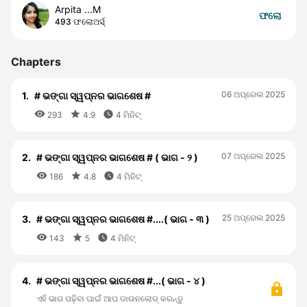
Arpita ...M
ଫଲୋ
493 ଫଲୋଅର୍ସ୍
Chapters
06 ଅପ୍ରେଲ 2025
1.
# ଭଙ୍ଗା ସ୍ୱପ୍ନର ଭାଗଶେଷ #



293
4.9
4 ମିନିଟ୍
07 ଅପ୍ରେଲ 2025
2.
# ଭଙ୍ଗା ସ୍ୱପ୍ନର ଭାଗଶେଷ # ( ଭାଗ - ୨ )



186
4.8
4 ମିନିଟ୍
25 ଅପ୍ରେଲ 2025
3.
# ଭଙ୍ଗା ସ୍ୱପ୍ନର ଭାଗଶେଷ #....( ଭାଗ - ୩ )



143
5
4 ମିନିଟ୍
4.
# ଭଙ୍ଗା ସ୍ୱପ୍ନର ଭାଗଶେଷ #...( ଭାଗ - ୪ )
ଏହି ଭାଗ ପଢ଼ିବା ପାଇଁ ଆପ ଡାଉନଲୋଡ୍ କରନ୍ତୁ