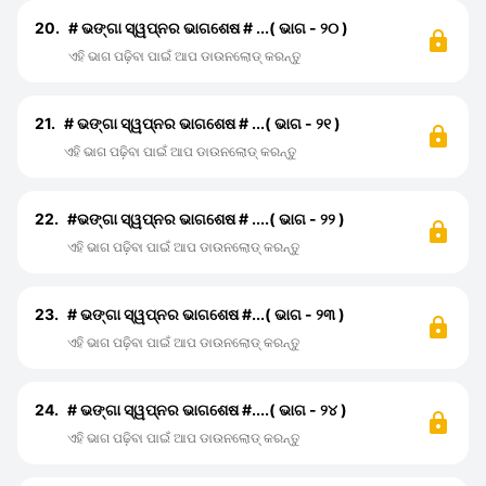
20.
# ଭଙ୍ଗା ସ୍ୱପ୍ନର ଭାଗଶେଷ # ...( ଭାଗ - ୨୦ )
ଏହି ଭାଗ ପଢ଼ିବା ପାଇଁ ଆପ ଡାଉନଲୋଡ୍ କରନ୍ତୁ
21.
# ଭଙ୍ଗା ସ୍ୱପ୍ନର ଭାଗଶେଷ # ...( ଭାଗ - ୨୧ )
ଏହି ଭାଗ ପଢ଼ିବା ପାଇଁ ଆପ ଡାଉନଲୋଡ୍ କରନ୍ତୁ
22.
#ଭଙ୍ଗା ସ୍ୱପ୍ନର ଭାଗଶେଷ # ....( ଭାଗ - ୨୨ )
ଏହି ଭାଗ ପଢ଼ିବା ପାଇଁ ଆପ ଡାଉନଲୋଡ୍ କରନ୍ତୁ
23.
# ଭଙ୍ଗା ସ୍ୱପ୍ନର ଭାଗଶେଷ #...( ଭାଗ - ୨୩ )
ଏହି ଭାଗ ପଢ଼ିବା ପାଇଁ ଆପ ଡାଉନଲୋଡ୍ କରନ୍ତୁ
24.
# ଭଙ୍ଗା ସ୍ୱପ୍ନର ଭାଗଶେଷ #....( ଭାଗ - ୨୪ )
ଏହି ଭାଗ ପଢ଼ିବା ପାଇଁ ଆପ ଡାଉନଲୋଡ୍ କରନ୍ତୁ