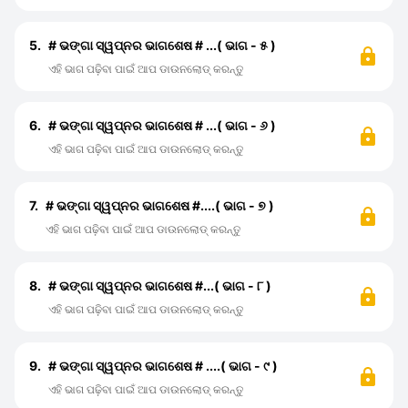
5.
# ଭଙ୍ଗା ସ୍ୱପ୍ନର ଭାଗଶେଷ # ...( ଭାଗ - ୫ )
ଏହି ଭାଗ ପଢ଼ିବା ପାଇଁ ଆପ ଡାଉନଲୋଡ୍ କରନ୍ତୁ
6.
# ଭଙ୍ଗା ସ୍ୱପ୍ନର ଭାଗଶେଷ # ...( ଭାଗ - ୬ )
ଏହି ଭାଗ ପଢ଼ିବା ପାଇଁ ଆପ ଡାଉନଲୋଡ୍ କରନ୍ତୁ
7.
# ଭଙ୍ଗା ସ୍ୱପ୍ନର ଭାଗଶେଷ #....( ଭାଗ - ୭ )
ଏହି ଭାଗ ପଢ଼ିବା ପାଇଁ ଆପ ଡାଉନଲୋଡ୍ କରନ୍ତୁ
8.
# ଭଙ୍ଗା ସ୍ୱପ୍ନର ଭାଗଶେଷ #...( ଭାଗ - ୮ )
ଏହି ଭାଗ ପଢ଼ିବା ପାଇଁ ଆପ ଡାଉନଲୋଡ୍ କରନ୍ତୁ
9.
# ଭଙ୍ଗା ସ୍ୱପ୍ନର ଭାଗଶେଷ # ....( ଭାଗ - ୯ )
ଏହି ଭାଗ ପଢ଼ିବା ପାଇଁ ଆପ ଡାଉନଲୋଡ୍ କରନ୍ତୁ