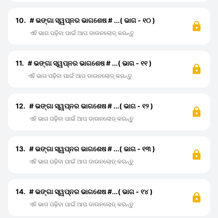
10.
# ଭଙ୍ଗା ସ୍ୱପ୍ନର ଭାଗଶେଷ # ...( ଭାଗ - ୧୦ )
ଏହି ଭାଗ ପଢ଼ିବା ପାଇଁ ଆପ ଡାଉନଲୋଡ୍ କରନ୍ତୁ
11.
# ଭଙ୍ଗା ସ୍ୱପ୍ନର ଭାଗଶେଷ # ...( ଭାଗ - ୧୧ )
ଏହି ଭାଗ ପଢ଼ିବା ପାଇଁ ଆପ ଡାଉନଲୋଡ୍ କରନ୍ତୁ
12.
# ଭଙ୍ଗା ସ୍ୱପ୍ନର ଭାଗଶେଷ # ...( ଭାଗ - ୧୨ )
ଏହି ଭାଗ ପଢ଼ିବା ପାଇଁ ଆପ ଡାଉନଲୋଡ୍ କରନ୍ତୁ
13.
# ଭଙ୍ଗା ସ୍ୱପ୍ନର ଭାଗଶେଷ # ...( ଭାଗ - ୧୩ )
ଏହି ଭାଗ ପଢ଼ିବା ପାଇଁ ଆପ ଡାଉନଲୋଡ୍ କରନ୍ତୁ
14.
# ଭଙ୍ଗା ସ୍ୱପ୍ନର ଭାଗଶେଷ #...( ଭାଗ - ୧୪ )
ଏହି ଭାଗ ପଢ଼ିବା ପାଇଁ ଆପ ଡାଉନଲୋଡ୍ କରନ୍ତୁ