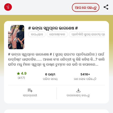

ଆପ ରେ ପଢନ୍ତୁ
# ଭଙ୍ଗା ସ୍ୱପ୍ନର ଭାଗଶେଷ #
ଉପନ୍ୟାସ
ରୋମାଞ୍ଚକର
ପ୍ରତିଲିପି ସୁପର୍ ରାଇଟର୍ ପ୍ରତିଯୋ
# ଭଙ୍ଗା ସ୍ୱପ୍ନର ଭାଗଶେଷ # ( ସୁପର୍ ରାଇଟର ପ୍ରତିଯୋଗିତା ) ପାଇଁ
ଉଦ୍ଦିଷ୍ଟ ଧାରାବାହିକ...... ଆକାଶ କ'ଣ ଧରିତ୍ରୀ କୁ କିଛି କହିଲା କି...? କାଲି
ରାତିର ମଧୁ ମିଳନ ସ୍ୱପ୍ନ କୁ ଉଷ୍ଣ ଚୁମ୍ବନ ରେ ଭରି ତା କପାଳରେ
ଆଙ୍କି ଦେଲା କି ...
4.9

6 ଘଣ୍ଟା
5416+
(417)
ପଢିବା ସମୟ
ଜଣ ଲୋକ ପଢିଛନ୍ତି
ଲାଇବ୍ରେରୀ
ଡାଉନଲୋଡ୍ କରନ୍ତୁ