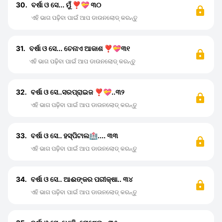
30.
ବର୍ଷା ଓ ସେ... ମୁଁ ❣️💝 ୩୦
ଏହି ଭାଗ ପଢ଼ିବା ପାଇଁ ଆପ ଡାଉନଲୋଡ୍ କରନ୍ତୁ
31.
ବର୍ଷା ଓ ସେ... ଚେନାଏ ଆକାଶ ❣️💝୩୧
ଏହି ଭାଗ ପଢ଼ିବା ପାଇଁ ଆପ ଡାଉନଲୋଡ୍ କରନ୍ତୁ
32.
ବର୍ଷା ଓ ସେ..ସରପ୍ରାଇଜ ❣️💝..୩୨
ଏହି ଭାଗ ପଢ଼ିବା ପାଇଁ ଆପ ଡାଉନଲୋଡ୍ କରନ୍ତୁ
33.
ବର୍ଷା ଓ ସେ.. ହସ୍ପିଟାଲ🏥.... ୩୩
ଏହି ଭାଗ ପଢ଼ିବା ପାଇଁ ଆପ ଡାଉନଲୋଡ୍ କରନ୍ତୁ
34.
ବର୍ଷା ଓ ସେ.. ଆଈଙ୍କର ପରୀକ୍ଷା.. ୩୪
ଏହି ଭାଗ ପଢ଼ିବା ପାଇଁ ଆପ ଡାଉନଲୋଡ୍ କରନ୍ତୁ