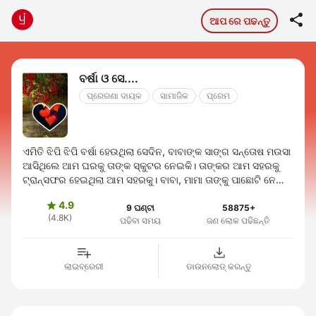

ଆପ ରେ ପଢନ୍ତୁ
ବର୍ଷା ଓ ସେ....
ପ୍ରେରଣା ଦାୟକ
ସାମାଜିକ
ପ୍ରେମ
ଏମିତି ଝିପି ଝିପି ବର୍ଷା ହେଉଥିଲା ସେଦିନ, ବାବାଙ୍କ ସାଙ୍ଗ ସନ୍ତୋଷ ମଉସା
ଆସିଥିଲେ ଆମ ଘରକୁ ତାଙ୍କ ସ୍କୁଟର ନେଇକି। ତାଙ୍କର ଆମ ସହରକୁ
ଟ୍ରାନ୍ସଫର ହେଇଥିଲା ଆମ ସହରକୁ। ବାବା, ମାମା ତାଙ୍କୁ ପାଛୋଟି ନେଲେ
ଆଦରରେ। ବାବା କହିଲେ ଆରେ ...
4.9

9 ଘଣ୍ଟା
58875+
(4.8K)
ପଢିବା ସମୟ
ଜଣ ଲୋକ ପଢିଛନ୍ତି
ଲାଇବ୍ରେରୀ
ଡାଉନଲୋଡ୍ କରନ୍ତୁ