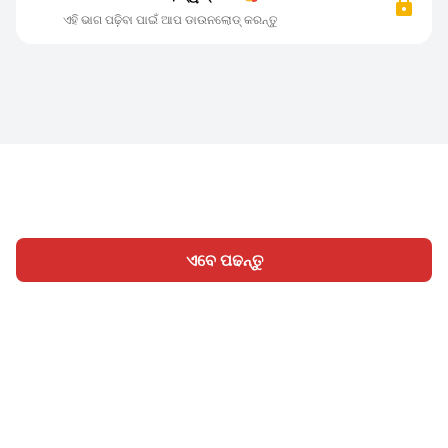
ଏହି ଭାଗ ପଢ଼ିବା ପାଇଁ ଆପ ଡାଉନଲୋଡ୍ କରନ୍ତୁ
ଏବେ ପଢନ୍ତୁ
ହୋମ
ବିଭାଗ
ଲେଖନ୍ତୁ
ସାଇନ୍ ଇନ୍
|
|
© 2026 Nasadiya Tech. Pvt. Ltd.
ଆମ ବିଷୟରେ
ଆମ ସହିତ
|
|
|
କାମ କରନ୍ତୁ
ପ୍ରାଇଭେସି ପଲିସି
ସେବା ସର୍ତ୍ତାବଳୀ
Vulnerability
|
|
Disclosure Policy
Hall of Fame
Trust Center