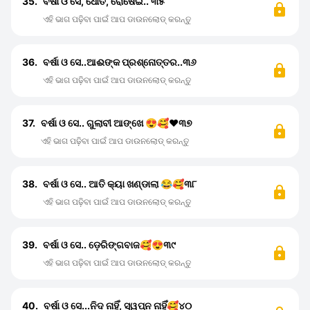
35.
ବର୍ଷା ଓ ସେ, ଧୋତି, ରୋଷେଇ.. ୩୫
ଏହି ଭାଗ ପଢ଼ିବା ପାଇଁ ଆପ ଡାଉନଲୋଡ୍ କରନ୍ତୁ
36.
ବର୍ଷା ଓ ସେ..ଆଈଙ୍କ ପ୍ରଶ୍ନୋତ୍ତର..୩୬
ଏହି ଭାଗ ପଢ଼ିବା ପାଇଁ ଆପ ଡାଉନଲୋଡ୍ କରନ୍ତୁ
37.
ବର୍ଷା ଓ ସେ.. ଗୁଲାବୀ ଆଙ୍ଖେ 😍🥰❤️୩୭
ଏହି ଭାଗ ପଢ଼ିବା ପାଇଁ ଆପ ଡାଉନଲୋଡ୍ କରନ୍ତୁ
38.
ବର୍ଷା ଓ ସେ.. ଆତି କ୍ୟା ଖଣ୍ଡାଲା 😂🥰୩୮
ଏହି ଭାଗ ପଢ଼ିବା ପାଇଁ ଆପ ଡାଉନଲୋଡ୍ କରନ୍ତୁ
39.
ବର୍ଷା ଓ ସେ.. ଡ଼େରିଙ୍ଗବାଜ🥰😍୩୯
ଏହି ଭାଗ ପଢ଼ିବା ପାଇଁ ଆପ ଡାଉନଲୋଡ୍ କରନ୍ତୁ
40.
ବର୍ଷା ଓ ସେ...ନିଦ ନାହିଁ, ସ୍ୱପ୍ନ ନାହିଁ🥰୪୦