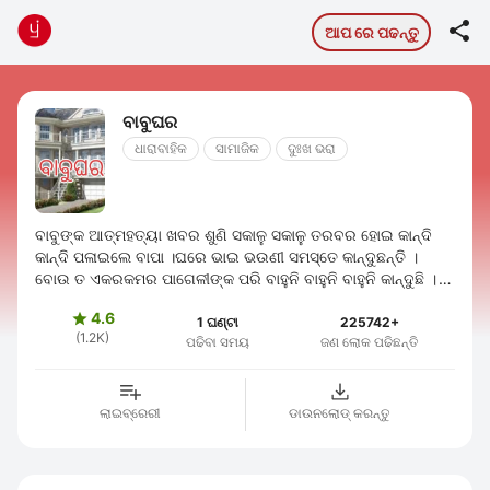

ଆପ ରେ ପଢନ୍ତୁ
ବାବୁଘର
ଧାରାବାହିକ
ସାମାଜିକ
ଦୁଃଖ ଭରା
ବାବୁଙ୍କ ଆତ୍ମହତ୍ୟା ଖବର ଶୁଣି ସକାଳୁ ସକାଳୁ ତରବର ହୋଇ କାନ୍ଦି
କାନ୍ଦି ପଳାଇଲେ ବାପା ।ଘରେ ଭାଇ ଭଉଣୀ ସମସ୍ତେ କାନ୍ଦୁଛନ୍ତି ।
ବୋଉ ତ ଏକରକମର ପାଗେଳୀଙ୍କ ପରି ବାହୁନି ବାହୁନି ବାହୁନି କାନ୍ଦୁଛି ।
ସୁରେଖା ବାପା ବାବୁ ଘର କୁ ଯିବା ...
4.6

1 ଘଣ୍ଟା
225742+
(1.2K)
ପଢିବା ସମୟ
ଜଣ ଲୋକ ପଢିଛନ୍ତି
ଲାଇବ୍ରେରୀ
ଡାଉନଲୋଡ୍ କରନ୍ତୁ