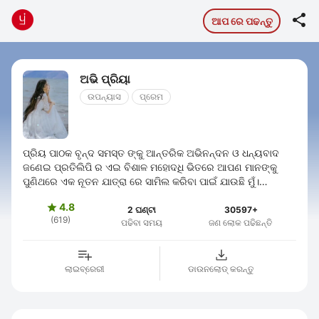

ଆପ ରେ ପଢନ୍ତୁ
ଅଭି ପ୍ରିୟା
ଉପନ୍ୟାସ
ପ୍ରେମ
ପ୍ରିୟ ପାଠକ ବୃନ୍ଦ ସମସ୍ତ ଙ୍କୁ ଆନ୍ତରିକ ଅଭିନନ୍ଦନ ଓ ଧନ୍ୟବାଦ
ଜଣେଇ ପ୍ରତିଲିପି ର ଏଇ ବିଶାଳ ମହୋଦଧି ଭିତରେ ଆପଣ ମାନଙ୍କୁ
ପୁଣିଥରେ ଏକ ନୂତନ ଯାତ୍ରା ରେ ସାମିଲ କରିବା ପାଇଁ ଯାଉଛି ମୁଁ।
ସାମ୍ପ୍ରତିକ ସ୍ଥିତି ରେ ଦୁନିଆ ବହୁତ ...
4.8

2 ଘଣ୍ଟା
30597+
(619)
ପଢିବା ସମୟ
ଜଣ ଲୋକ ପଢିଛନ୍ତି
ଲାଇବ୍ରେରୀ
ଡାଉନଲୋଡ୍ କରନ୍ତୁ