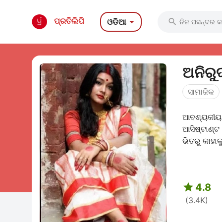

ପ୍ରତିଲିପି
ଓଡିଆ

ଅନିରୁଦ
ସାମାଜିକ
ଆବଶ୍ୟକୀୟ ଫ
ଆସିଷ୍ଟାଣ୍ଟ 
ଭିତରୁ କାହାକୁ

4.8
(3.4K)