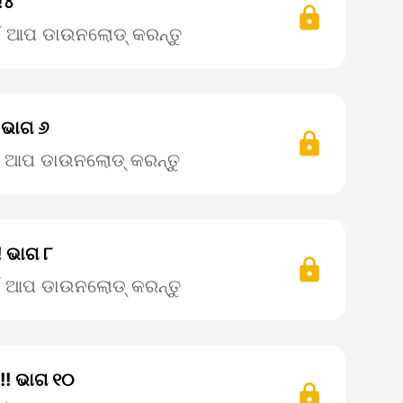
!୪
ଇଁ ଆପ ଡାଉନଲୋଡ୍ କରନ୍ତୁ
! ଭାଗ ୬
ଇଁ ଆପ ଡାଉନଲୋଡ୍ କରନ୍ତୁ
! ଭାଗ ୮
ଇଁ ଆପ ଡାଉନଲୋଡ୍ କରନ୍ତୁ
 !! ଭାଗ ୧୦