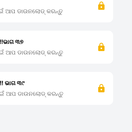
ପାଇଁ ଆପ ଡାଉନଲୋଡ୍ କରନ୍ତୁ
ା!!ଭାଗ ୩୭
ପାଇଁ ଆପ ଡାଉନଲୋଡ୍ କରନ୍ତୁ
ା!! ଭାଗ ୩୯
ପାଇଁ ଆପ ଡାଉନଲୋଡ୍ କରନ୍ତୁ