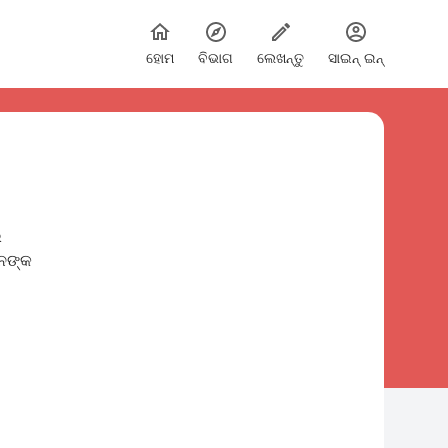
ହୋମ
ବିଭାଗ
ଲେଖନ୍ତୁ
ସାଇନ୍ ଇନ୍
ଲ
ାନଙ୍କ