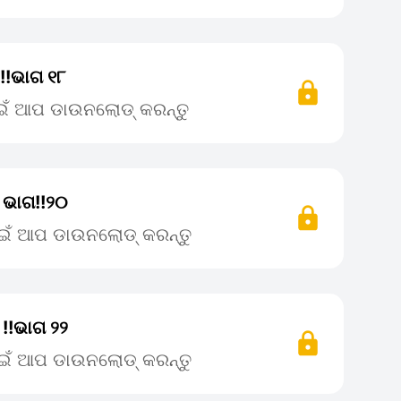
 !!ଭାଗ ୧୮
ାଇଁ ଆପ ଡାଉନଲୋଡ୍ କରନ୍ତୁ
ା ଭାଗ!!୨୦
ପାଇଁ ଆପ ଡାଉନଲୋଡ୍ କରନ୍ତୁ
 !!ଭାଗ ୨୨
ପାଇଁ ଆପ ଡାଉନଲୋଡ୍ କରନ୍ତୁ