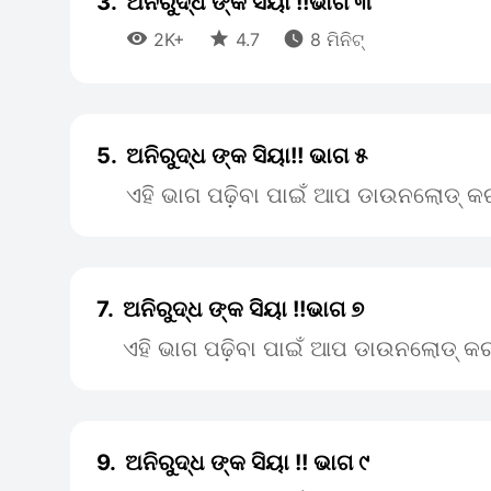
3.
ଅନିରୁଦ୍ଧ ଙ୍କ ସିୟା !!ଭାଗ ୩



2K+
4.7
8 ମିନିଟ୍
5.
ଅନିରୁଦ୍ଧ ଙ୍କ ସିୟା!! ଭାଗ ୫
ଏହି ଭାଗ ପଢ଼ିବା ପାଇଁ ଆପ ଡାଉନଲୋଡ୍ କର
7.
ଅନିରୁଦ୍ଧ ଙ୍କ ସିୟା !!ଭାଗ ୭
ଏହି ଭାଗ ପଢ଼ିବା ପାଇଁ ଆପ ଡାଉନଲୋଡ୍ କର
9.
ଅନିରୁଦ୍ଧ ଙ୍କ ସିୟା !! ଭାଗ ୯