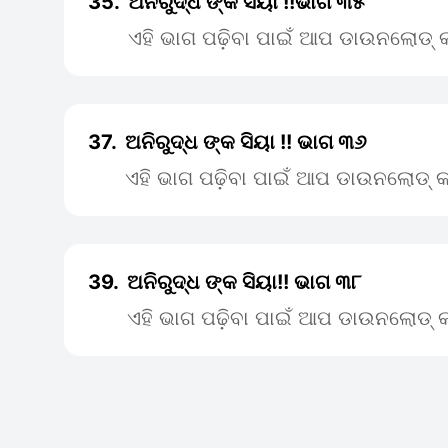
35.
ଅନିରୁଦ୍ଧ ଙ୍କ ସିୟା !!ଭାଗ ୩୫
ଏହି ଭାଗ ପଢ଼ିବା ପାଇଁ ଆପ ଡାଉନଲୋଡ୍ କ
37.
ଅନିରୁଦ୍ଧ ଙ୍କ ସିୟା !! ଭାଗ ୩୬
ଏହି ଭାଗ ପଢ଼ିବା ପାଇଁ ଆପ ଡାଉନଲୋଡ୍ କ
39.
ଅନିରୁଦ୍ଧ ଙ୍କ ସିୟା!! ଭାଗ ୩୮
ଏହି ଭାଗ ପଢ଼ିବା ପାଇଁ ଆପ ଡାଉନଲୋଡ୍ କ