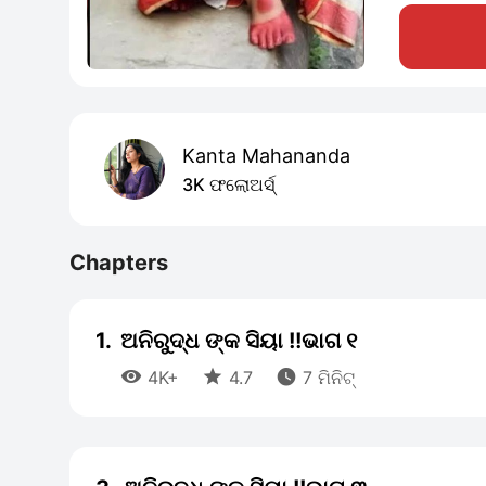
Kanta Mahananda
3K ଫଲୋଅର୍ସ୍
Chapters
1.
ଅନିରୁଦ୍ଧ ଙ୍କ ସିୟା !!ଭାଗ ୧



4K+
4.7
7 ମିନିଟ୍