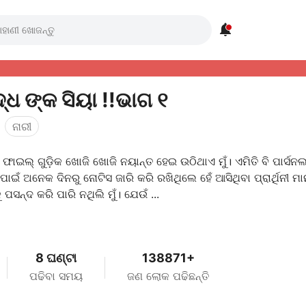

୍ଧ ଙ୍କ ସିୟା !!ଭାଗ ୧
ନାରୀ
ାଇଲ୍ ଗୁଡ଼ିକ ଖୋଜି ଖୋଜି ନୟାନ୍ତ ହେଇ ଉଠିଥାଏ ମୁଁ। ଏମିତି ବି ପାର୍ସନ
ପାଇଁ ଅନେକ ଦିନରୁ ନୋଟିସ ଜାରି କରି ରଖିଥିଲେ ହେଁ ଆସିଥିବା ପ୍ରାର୍ଥିନୀ ମ
 ପସନ୍ଦ କରି ପାରି ନଥିଲି ମୁଁ। ଯେଉଁ ...
8 ଘଣ୍ଟା
138871+
ପଢିବା ସମୟ
ଜଣ ଲୋକ ପଢିଛନ୍ତି