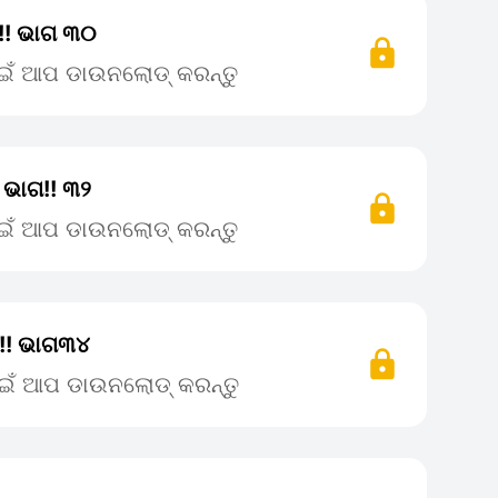
ା!! ଭାଗ ୩୦
ପାଇଁ ଆପ ଡାଉନଲୋଡ୍ କରନ୍ତୁ
ା ଭାଗ!! ୩୨
ପାଇଁ ଆପ ଡାଉନଲୋଡ୍ କରନ୍ତୁ
ା!! ଭାଗ୩୪
ପାଇଁ ଆପ ଡାଉନଲୋଡ୍ କରନ୍ତୁ