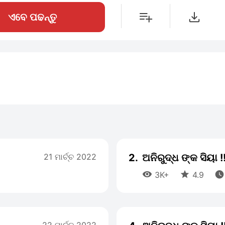
ଏବେ ପଢନ୍ତୁ
21 ମାର୍ଚ୍ଚ 2022
2.
ଅନିରୁଦ୍ଧ ଙ୍କ ସିୟା 



3K+
4.9