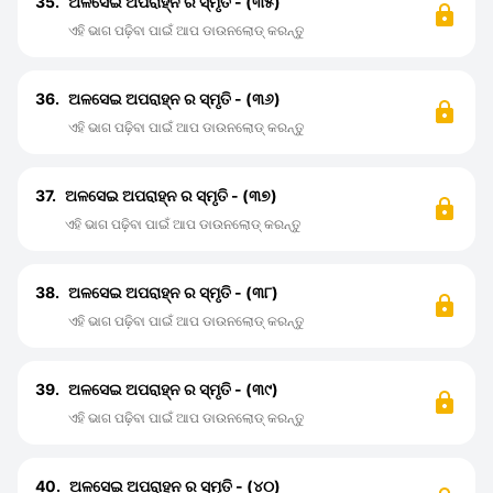
35.
ଅଳସେଇ ଅପରାହ୍ନ ର ସ୍ମୃତି - (୩୫)
ଏହି ଭାଗ ପଢ଼ିବା ପାଇଁ ଆପ ଡାଉନଲୋଡ୍ କରନ୍ତୁ
36.
ଅଳସେଇ ଅପରାହ୍ନ ର ସ୍ମୃତି - (୩୬)
ଏହି ଭାଗ ପଢ଼ିବା ପାଇଁ ଆପ ଡାଉନଲୋଡ୍ କରନ୍ତୁ
37.
ଅଳସେଇ ଅପରାହ୍ନ ର ସ୍ମୃତି - (୩୭)
ଏହି ଭାଗ ପଢ଼ିବା ପାଇଁ ଆପ ଡାଉନଲୋଡ୍ କରନ୍ତୁ
38.
ଅଳସେଇ ଅପରାହ୍ନ ର ସ୍ମୃତି - (୩୮)
ଏହି ଭାଗ ପଢ଼ିବା ପାଇଁ ଆପ ଡାଉନଲୋଡ୍ କରନ୍ତୁ
39.
ଅଳସେଇ ଅପରାହ୍ନ ର ସ୍ମୃତି - (୩୯)
ଏହି ଭାଗ ପଢ଼ିବା ପାଇଁ ଆପ ଡାଉନଲୋଡ୍ କରନ୍ତୁ
40.
ଅଳସେଇ ଅପରାହ୍ନ ର ସ୍ମୃତି - (୪୦)