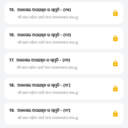
15.
ଅଳସେଇ ଅପରାହ୍ନ ର ସ୍ମୃତି - (୧୫)
ଏହି ଭାଗ ପଢ଼ିବା ପାଇଁ ଆପ ଡାଉନଲୋଡ୍ କରନ୍ତୁ
16.
ଅଳସେଇ ଅପରାହ୍ନ ର ସ୍ମୃତି - (୧୬)
ଏହି ଭାଗ ପଢ଼ିବା ପାଇଁ ଆପ ଡାଉନଲୋଡ୍ କରନ୍ତୁ
17.
ଅଳସେଇ ଅପରାହ୍ନ ର ସ୍ମୃତି - (୧୭)
ଏହି ଭାଗ ପଢ଼ିବା ପାଇଁ ଆପ ଡାଉନଲୋଡ୍ କରନ୍ତୁ
18.
ଅଳସେଇ ଅପରାହ୍ନ ର ସ୍ମୃତି - (୧୮)
ଏହି ଭାଗ ପଢ଼ିବା ପାଇଁ ଆପ ଡାଉନଲୋଡ୍ କରନ୍ତୁ
19.
ଅଳସେଇ ଅପରାହ୍ନ ର ସ୍ମୃତି - (୧୯)
ଏହି ଭାଗ ପଢ଼ିବା ପାଇଁ ଆପ ଡାଉନଲୋଡ୍ କରନ୍ତୁ