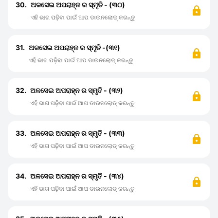
30.
ଅଳସେଇ ଅପରାହ୍ନ ର ସ୍ମୃତି - (୩୦)
ଏହି ଭାଗ ପଢ଼ିବା ପାଇଁ ଆପ ଡାଉନଲୋଡ୍ କରନ୍ତୁ
31.
ଅଳସେଇ ଅପରାହ୍ନ ର ସ୍ମୃତି -(୩୧)
ଏହି ଭାଗ ପଢ଼ିବା ପାଇଁ ଆପ ଡାଉନଲୋଡ୍ କରନ୍ତୁ
32.
ଅଳସେଇ ଅପରାହ୍ନ ର ସ୍ମୃତି - (୩୨)
ଏହି ଭାଗ ପଢ଼ିବା ପାଇଁ ଆପ ଡାଉନଲୋଡ୍ କରନ୍ତୁ
33.
ଅଳସେଇ ଅପରାହ୍ନ ର ସ୍ମୃତି - (୩୩)
ଏହି ଭାଗ ପଢ଼ିବା ପାଇଁ ଆପ ଡାଉନଲୋଡ୍ କରନ୍ତୁ
34.
ଅଳସେଇ ଅପରାହ୍ନ ର ସ୍ମୃତି - (୩୪)
ଏହି ଭାଗ ପଢ଼ିବା ପାଇଁ ଆପ ଡାଉନଲୋଡ୍ କରନ୍ତୁ