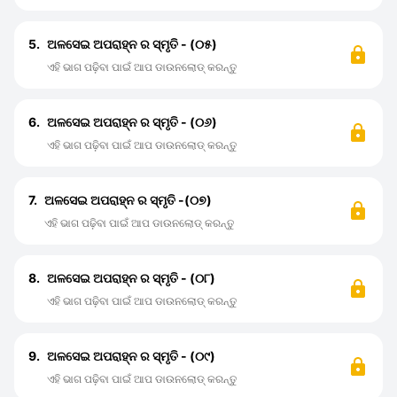
5.
ଅଳସେଇ ଅପରାହ୍ନ ର ସ୍ମୃତି - (୦୫)
ଏହି ଭାଗ ପଢ଼ିବା ପାଇଁ ଆପ ଡାଉନଲୋଡ୍ କରନ୍ତୁ
6.
ଅଳସେଇ ଅପରାହ୍ନ ର ସ୍ମୃତି - (୦୬)
ଏହି ଭାଗ ପଢ଼ିବା ପାଇଁ ଆପ ଡାଉନଲୋଡ୍ କରନ୍ତୁ
7.
ଅଳସେଇ ଅପରାହ୍ନ ର ସ୍ମୃତି -(୦୭)
ଏହି ଭାଗ ପଢ଼ିବା ପାଇଁ ଆପ ଡାଉନଲୋଡ୍ କରନ୍ତୁ
8.
ଅଳସେଇ ଅପରାହ୍ନ ର ସ୍ମୃତି - (୦୮)
ଏହି ଭାଗ ପଢ଼ିବା ପାଇଁ ଆପ ଡାଉନଲୋଡ୍ କରନ୍ତୁ
9.
ଅଳସେଇ ଅପରାହ୍ନ ର ସ୍ମୃତି - (୦୯)
ଏହି ଭାଗ ପଢ଼ିବା ପାଇଁ ଆପ ଡାଉନଲୋଡ୍ କରନ୍ତୁ