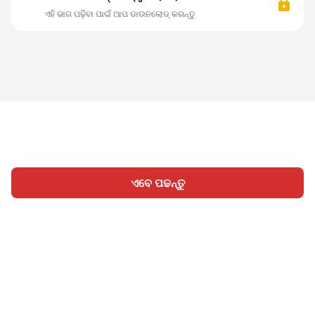
ଏହି ଭାଗ ପଢ଼ିବା ପାଇଁ ଆପ ଡାଉନଲୋଡ୍ କରନ୍ତୁ
ଏବେ ପଢନ୍ତୁ
ହୋମ
ବିଭାଗ
ଲେଖନ୍ତୁ
ସାଇନ୍ ଇନ୍
|
|
© 2026 Nasadiya Tech. Pvt. Ltd.
ଆମ ବିଷୟରେ
ଆମ ସହିତ
|
|
|
କାମ କରନ୍ତୁ
ପ୍ରାଇଭେସି ପଲିସି
ସେବା ସର୍ତ୍ତାବଳୀ
Vulnerability
|
|
Disclosure Policy
Hall of Fame
Trust Center