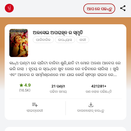

ଆପ ରେ ପଢନ୍ତୁ
ଅଳସେଇ ଅପରାହ୍ନ ର ସ୍ମୃତି
ପାରିବାରିକ
ଉପନ୍ୟାସ
ନାରୀ
କାନ୍ଥ ଘଣ୍ଟା ରେ ଚାରିଟା ବାଜିବା ଶୁଣି,ଛାତି ଟା ମୋର ଅଜଣା ଆବେଗ ରେ
ଭରି ଗଲା । ହୃଦୟ ର ସ୍ପନ୍ଦନ ଖୁବ ଜୋର ରେ ବଢିବାରେ ଲାଗିଲା । ଖୁସି
ଏବଂ ଆବେଗ ର ସମ୍ମିଶ୍ରଣରେ ମନ ଯାଇ କେଉଁ ସ୍ଵପ୍ନ ରାଇଜ ରେ
ବୁଲୁଥିଲା । ସ୍କୁଲ ଛାଡି ....
4.9

21 ଘଣ୍ଟା
421281+
(16.5K)
ପଢିବା ସମୟ
ଜଣ ଲୋକ ପଢିଛନ୍ତି
ଲାଇବ୍ରେରୀ
ଡାଉନଲୋଡ୍ କରନ୍ତୁ