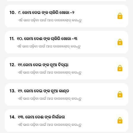
10.
୯. ଜେମା ଦେଇ ଙ୍କ ଚାକିରି ଖୋଜା -୨
ଏହି ଭାଗ ପଢ଼ିବା ପାଇଁ ଆପ ଡାଉନଲୋଡ୍ କରନ୍ତୁ
11.
୧୦. ଜେମା ଦେଈ ଙ୍କ ଚାକିରି ଖୋଜା -୩
ଏହି ଭାଗ ପଢ଼ିବା ପାଇଁ ଆପ ଡାଉନଲୋଡ୍ କରନ୍ତୁ
12.
୧୧.ଜେମା ଦେଇ ଙ୍କ ନୂଆ ବିଦ୍ୟା
ଏହି ଭାଗ ପଢ଼ିବା ପାଇଁ ଆପ ଡାଉନଲୋଡ୍ କରନ୍ତୁ
13.
୧୨. ଜେମା ଦେଇ ଙ୍କ ନୂଆ କାଣ୍ଡ
ଏହି ଭାଗ ପଢ଼ିବା ପାଇଁ ଆପ ଡାଉନଲୋଡ୍ କରନ୍ତୁ
14.
୧୩. ଜେମା ଦେଈ ଙ୍କ ନିର୍ଲଜତା
ଏହି ଭାଗ ପଢ଼ିବା ପାଇଁ ଆପ ଡାଉନଲୋଡ୍ କରନ୍ତୁ