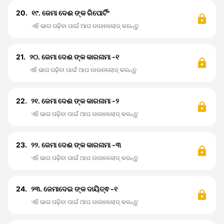
20.
୧୯. ଜେମା ଦେଈ ଙ୍କ ରିପୋର୍ଟିଂ
ଏହି ଭାଗ ପଢ଼ିବା ପାଇଁ ଆପ ଡାଉନଲୋଡ୍ କରନ୍ତୁ
21.
୨୦. ଜେମା ଦେଈ ଙ୍କ କାରନାମା -୧
ଏହି ଭାଗ ପଢ଼ିବା ପାଇଁ ଆପ ଡାଉନଲୋଡ୍ କରନ୍ତୁ
22.
୨୧. ଜେମା ଦେଈ ଙ୍କ କାରନାମା -୨
ଏହି ଭାଗ ପଢ଼ିବା ପାଇଁ ଆପ ଡାଉନଲୋଡ୍ କରନ୍ତୁ
23.
୨୨. ଜେମା ଦେଈ ଙ୍କ କାରନାମା -୩
ଏହି ଭାଗ ପଢ଼ିବା ପାଇଁ ଆପ ଡାଉନଲୋଡ୍ କରନ୍ତୁ
24.
୨୩. ଜେମାଦେଇ ଙ୍କ ଦାୟିତ୍ଵ -୧
ଏହି ଭାଗ ପଢ଼ିବା ପାଇଁ ଆପ ଡାଉନଲୋଡ୍ କରନ୍ତୁ