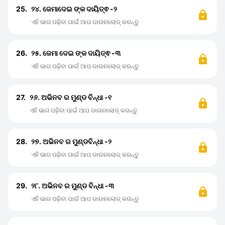
25.
୨୪. ଜେମାଦେଇ ଙ୍କ ଦାୟିତ୍ଵ -୨
ଏହି ଭାଗ ପଢ଼ିବା ପାଇଁ ଆପ ଡାଉନଲୋଡ୍ କରନ୍ତୁ
26.
୨୫. ଜେମା ଦେଇ ଙ୍କ ଦାୟିତ୍ଵ -୩
ଏହି ଭାଗ ପଢ଼ିବା ପାଇଁ ଆପ ଡାଉନଲୋଡ୍ କରନ୍ତୁ
27.
୨୬. ଅଭିନବ ର ମୁଣ୍ଡ ବିନ୍ଧା -୧
ଏହି ଭାଗ ପଢ଼ିବା ପାଇଁ ଆପ ଡାଉନଲୋଡ୍ କରନ୍ତୁ
28.
୨୭. ଅଭିନବ ର ମୁଣ୍ଡବିନ୍ଧା -୨
ଏହି ଭାଗ ପଢ଼ିବା ପାଇଁ ଆପ ଡାଉନଲୋଡ୍ କରନ୍ତୁ
29.
୨୮. ଅଭିନବ ର ମୁଣ୍ଡ ବିନ୍ଧା -୩
ଏହି ଭାଗ ପଢ଼ିବା ପାଇଁ ଆପ ଡାଉନଲୋଡ୍ କରନ୍ତୁ