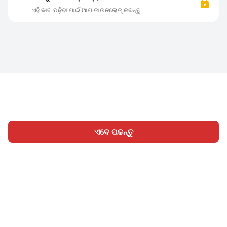
ଏହି ଭାଗ ପଢ଼ିବା ପାଇଁ ଆପ ଡାଉନଲୋଡ୍ କରନ୍ତୁ
ଏବେ ପଢନ୍ତୁ
ହୋମ
ବିଭାଗ
ଲେଖନ୍ତୁ
ସାଇନ୍ ଇନ୍
|
|
© 2026 Nasadiya Tech. Pvt. Ltd.
ଆମ ବିଷୟରେ
ଆମ ସହିତ
|
|
|
କାମ କରନ୍ତୁ
ପ୍ରାଇଭେସି ପଲିସି
ସେବା ସର୍ତ୍ତାବଳୀ
Vulnerability
|
|
Disclosure Policy
Hall of Fame
Trust Center