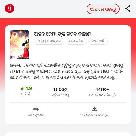

ଆପ ରେ ପଢନ୍ତୁ
ଅଜବ ଜେମା ଙ୍କ ଗଜବ କାହାଣୀ
ହାସ୍ୟ ରସାତ୍ମକ
ଧାରାବାହିକ
ଫାଣ୍ଟାସି
ହେଲୋ.... ମୋର ପୁର୍ବ ଧାରାବାହିକ ଗୁଡ଼ିକୁ ବହୁତ୍ ଭଲ ପାଇବା ଦେଇ ଥିବାରୁ
ଆପଣ ମାନଙ୍କୁ ଅଶେଷ ଅଶେଷ ଧନ୍ୟବାଦ୍... ବହୁତ୍ ଦିନ ପରେ " ବୋକି
କୋଉଠି କାର" ଭଳି ଆଉ ଗୋଟିଏ କମେଡି ଲଭ୍ ଷ୍ଟୋରି ଲେଖିବାକୁ
ଚେଷ୍ଟା କରୁଛି... ଆଶା ...
4.9

12 ଘଣ୍ଟା
14110+
(1.2K)
ପଢିବା ସମୟ
ଜଣ ଲୋକ ପଢିଛନ୍ତି
ଲାଇବ୍ରେରୀ
ଡାଉନଲୋଡ୍ କରନ୍ତୁ