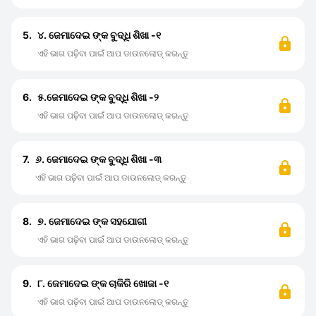
5.
୪. ଜେମାଦେଇ ଙ୍କ ବୁଦ୍ଧି ଶିଖା -୧
ଏହି ଭାଗ ପଢ଼ିବା ପାଇଁ ଆପ ଡାଉନଲୋଡ୍ କରନ୍ତୁ
6.
୫.ଜେମାଦେଇ ଙ୍କ ବୁଦ୍ଧି ଶିଖା -୨
ଏହି ଭାଗ ପଢ଼ିବା ପାଇଁ ଆପ ଡାଉନଲୋଡ୍ କରନ୍ତୁ
7.
୬. ଜେମାଦେଇ ଙ୍କ ବୁଦ୍ଧି ଶିଖା -୩
ଏହି ଭାଗ ପଢ଼ିବା ପାଇଁ ଆପ ଡାଉନଲୋଡ୍ କରନ୍ତୁ
8.
୭. ଜେମାଦେଇ ଙ୍କ ସହଯୋଗୀ
ଏହି ଭାଗ ପଢ଼ିବା ପାଇଁ ଆପ ଡାଉନଲୋଡ୍ କରନ୍ତୁ
9.
୮. ଜେମାଦେଇ ଙ୍କ ଚାକିରି ଖୋଜା -୧
ଏହି ଭାଗ ପଢ଼ିବା ପାଇଁ ଆପ ଡାଉନଲୋଡ୍ କରନ୍ତୁ