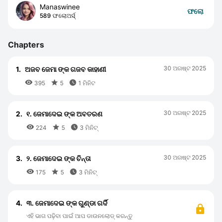
Manaswinee
ଫଲୋ
589 ଫଲୋଅର୍ସ୍
Chapters
30 ଅଗଷ୍ଟ 2025
1.
ଅଜବ ଜେମା ଙ୍କ ଗଜବ କାହାଣୀ



395
5
1 ମିନିଟ
30 ଅଗଷ୍ଟ 2025
2.
୧. ଜେମାଦେଇ ଙ୍କ ଅବତରଣ



224
5
3 ମିନିଟ୍
30 ଅଗଷ୍ଟ 2025
3.
୨. ଜେମାଦେଇ ଙ୍କ ଚିନ୍ତା



175
5
3 ମିନିଟ୍
4.
୩. ଜେମାଦେଇ ଙ୍କ ଗୁଣ୍ଡା ଗର୍ଦି
ଏହି ଭାଗ ପଢ଼ିବା ପାଇଁ ଆପ ଡାଉନଲୋଡ୍ କରନ୍ତୁ