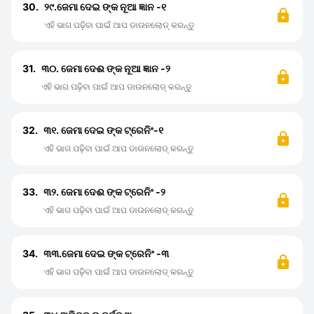
30.
୨୯.ଜେମା ଦେଇ ଙ୍କ ନୂଆ ଜ୍ଞାନ -୧
ଏହି ଭାଗ ପଢ଼ିବା ପାଇଁ ଆପ ଡାଉନଲୋଡ୍ କରନ୍ତୁ
31.
୩୦. ଜେମା ଦେଈ ଙ୍କ ନୂଆ ଜ୍ଞାନ -୨
ଏହି ଭାଗ ପଢ଼ିବା ପାଇଁ ଆପ ଡାଉନଲୋଡ୍ କରନ୍ତୁ
32.
୩୧. ଜେମା ଦେଇ ଙ୍କ ଟ୍ରେନିଂ-୧
ଏହି ଭାଗ ପଢ଼ିବା ପାଇଁ ଆପ ଡାଉନଲୋଡ୍ କରନ୍ତୁ
33.
୩୨. ଜେମା ଦେଈ ଙ୍କ ଟ୍ରେନିଂ -୨
ଏହି ଭାଗ ପଢ଼ିବା ପାଇଁ ଆପ ଡାଉନଲୋଡ୍ କରନ୍ତୁ
34.
୩୩.ଜେମା ଦେଇ ଙ୍କ ଟ୍ରେନିଂ -୩
ଏହି ଭାଗ ପଢ଼ିବା ପାଇଁ ଆପ ଡାଉନଲୋଡ୍ କରନ୍ତୁ