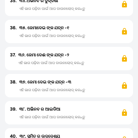
35.
୩୪.ଅଭିନବ ର ଦୁର୍ଦ୍ଦଶା
ଏହି ଭାଗ ପଢ଼ିବା ପାଇଁ ଆପ ଡାଉନଲୋଡ୍ କରନ୍ତୁ
36.
୩୫. ଜେମାଦେଇ ଙ୍କ ଯତ୍ନ -୧
ଏହି ଭାଗ ପଢ଼ିବା ପାଇଁ ଆପ ଡାଉନଲୋଡ୍ କରନ୍ତୁ
37.
୩୬. ଜେମା ଦେଈ ଙ୍କ ଯତ୍ନ -୨
ଏହି ଭାଗ ପଢ଼ିବା ପାଇଁ ଆପ ଡାଉନଲୋଡ୍ କରନ୍ତୁ
38.
୩୭. ଜେମା ଦେଇ ଙ୍କ ଯତ୍ନ -୩
ଏହି ଭାଗ ପଢ଼ିବା ପାଇଁ ଆପ ଡାଉନଲୋଡ୍ କରନ୍ତୁ
39.
୩୮. ଅଭିନବ ର ଆଇଡିଆ
ଏହି ଭାଗ ପଢ଼ିବା ପାଇଁ ଆପ ଡାଉନଲୋଡ୍ କରନ୍ତୁ
40.
୩୯. ସୁମିତ ର ଉଦ୍ଦେଶ୍ୟ