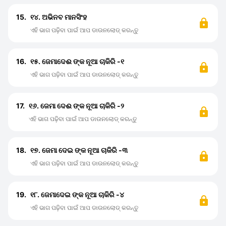
15.
୧୪. ଅଭିନବ ମାନସିଂହ
ଏହି ଭାଗ ପଢ଼ିବା ପାଇଁ ଆପ ଡାଉନଲୋଡ୍ କରନ୍ତୁ
16.
୧୫. ଜେମାଦେଈ ଙ୍କ ନୂଆ ଚାକିରି -୧
ଏହି ଭାଗ ପଢ଼ିବା ପାଇଁ ଆପ ଡାଉନଲୋଡ୍ କରନ୍ତୁ
17.
୧୬. ଜେମା ଦେଈ ଙ୍କ ନୂଆ ଚାକିରି -୨
ଏହି ଭାଗ ପଢ଼ିବା ପାଇଁ ଆପ ଡାଉନଲୋଡ୍ କରନ୍ତୁ
18.
୧୭. ଜେମା ଦେଇ ଙ୍କ ନୂଆ ଚାକିରି -୩
ଏହି ଭାଗ ପଢ଼ିବା ପାଇଁ ଆପ ଡାଉନଲୋଡ୍ କରନ୍ତୁ
19.
୧୮. ଜେମାଦେଇ ଙ୍କ ନୂଆ ଚାକିରି -୪
ଏହି ଭାଗ ପଢ଼ିବା ପାଇଁ ଆପ ଡାଉନଲୋଡ୍ କରନ୍ତୁ