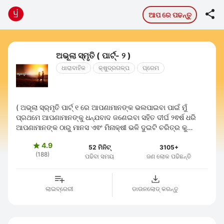

ଆପ ରେ ପଢନ୍ତୁ
ଅଭୂଲା ସ୍ମୃତି ( ପାର୍ଟ୍- ୨ )
ଧାରାବାହିକ
କ୍ଷୁଦ୍ରଗଳ୍ପ
ପ୍ରେମ
( ଅଭୂଲା ସ୍ର୍ମୃତି ପାର୍ଟ୍ ୧ ରେ ଆପଣାମାନଙ୍କ ଭଲପାଇବା ପାଇଁ ମୁଁ
ପ୍ରଥମେ ଆପଣାମାନଙ୍କୁ ଧନ୍ଯବାଦ ଜଣେଇବା ସହିତ ଦୀର୍ଘ ୨ଵର୍ଷ ଧରି
ଆପଣାମାନଙ୍କ ଠାରୁ ମାନସ ଏଵଂ ମିନାକ୍ଷୀ ଭଳି ଦୁଇଟି ଚରିତ୍ର କୁ
ଦୂରେଇ ରଖିଥିଵାରୁ କ୍ଷମା ...
4.9

52 ମିନିଟ୍
3105+
(188)
ପଢିବା ସମୟ
ଜଣ ଲୋକ ପଢିଛନ୍ତି
ଲାଇବ୍ରେରୀ
ଡାଉନଲୋଡ୍ କରନ୍ତୁ