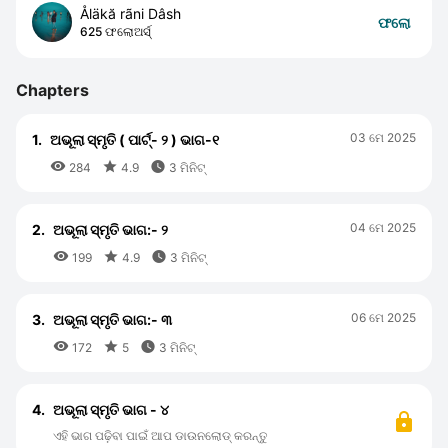
Åläkă rãni Dâsh
ଫଲୋ
625 ଫଲୋଅର୍ସ୍
Chapters
03 ମେ 2025
1.
ଅଭୂଲା ସ୍ମୃତି ( ପାର୍ଟ୍- ୨ ) ଭାଗ-୧



284
4.9
3 ମିନିଟ୍
04 ମେ 2025
2.
ଅଭୂଲା ସ୍ମୃତି ଭାଗ:- ୨



199
4.9
3 ମିନିଟ୍
06 ମେ 2025
3.
ଅଭୂଲା ସ୍ମୃତି ଭାଗ:- ୩



172
5
3 ମିନିଟ୍
4.
ଅଭୂଲା ସ୍ମୃତି ଭାଗ - ୪
ଏହି ଭାଗ ପଢ଼ିବା ପାଇଁ ଆପ ଡାଉନଲୋଡ୍ କରନ୍ତୁ